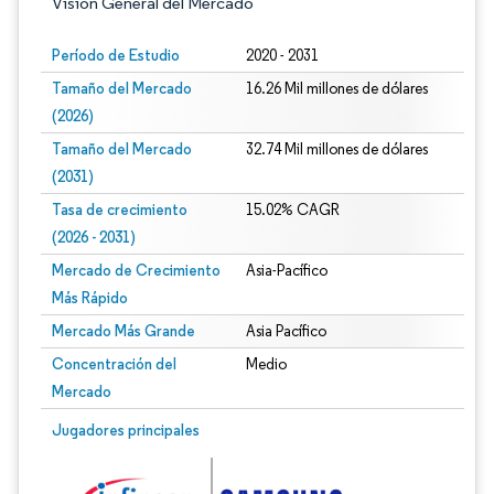
Visión General del Mercado
Período de Estudio
2020 - 2031
Tamaño del Mercado
16.26 Mil millones de dólares
(2026)
Tamaño del Mercado
32.74 Mil millones de dólares
(2031)
Tasa de crecimiento
15.02% CAGR
(2026 - 2031)
Mercado de Crecimiento
Asia-Pacífico
Más Rápido
Mercado Más Grande
Asia Pacífico
Concentración del
Medio
Mercado
Imagen © Mordor Intelligence. El uso requiere atribución según CC BY 4.0.
Jugadores principales