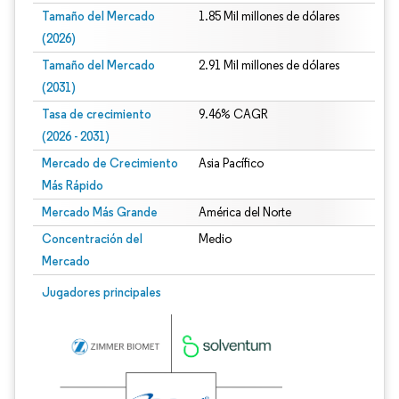
Tamaño del Mercado
1.85 Mil millones de dólares
(2026)
Tamaño del Mercado
2.91 Mil millones de dólares
(2031)
Tasa de crecimiento
9.46% CAGR
(2026 - 2031)
Mercado de Crecimiento
Asia Pacífico
Más Rápido
Mercado Más Grande
América del Norte
Concentración del
Medio
Mercado
Imagen © Mordor Intelligence. El uso requiere atribución según CC BY 4.0.
Jugadores principales