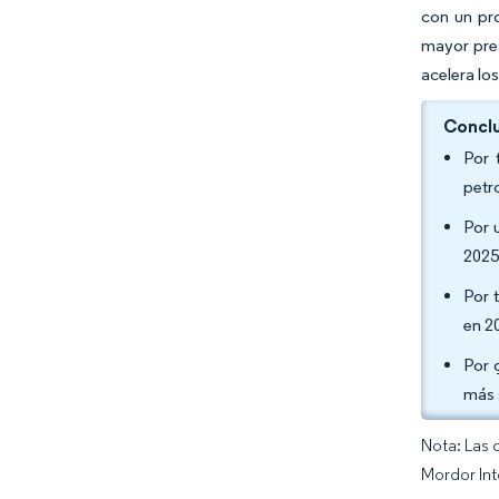
con un pr
mayor pre
acelera lo
Conclu
Por 
petr
Por 
2025
Por 
en 2
Por 
más 
Nota: Las 
Mordor Int