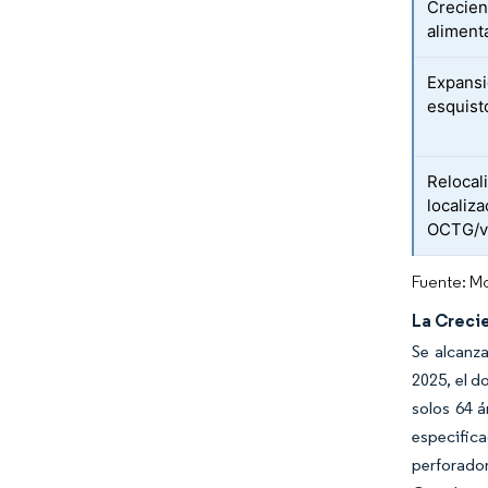
Crecien
aliment
Expansi
esquist
Relocal
localiza
OCTG/v
Fuente: Mo
La Creci
Se alcanz
2025, el d
solos 64 á
especific
perforador