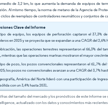
omedio de 3,2 km, lo que aumenta la demanda de equipos de termi
sión. Al mismo tiempo, la norma de metano de la Agencia de Prote
s ciclos de reemplazo de controladores neumáticos y conjuntos de 
siones Clave del Informe
tipo de equipo, los equipos de perforación captaron el 37,3% d
oleros en 2025 y se proyecta que se expandan a una CAGR del 2,6% 
ubicación, las operaciones terrestres representaron el 66,3% del 
, mientras que las operaciones marinas mostraron el mayor crecimie
tipo de pozo, los pozos convencionales representaron el 61,7% de
025; los pozos no convencionales avanzan a una CAGR del 3,7% hast
geografía, América del Norte lideró con una participación de ingre
sólida con un 3,4% hasta 2031.
cifras del tamaño del mercado y los pronósticos de este informe se
elligence, actualizado con los datos y conocimientos más recientes 