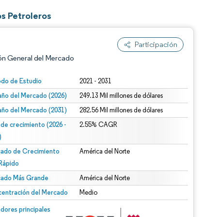
s Petroleros
Participación
ón General del Mercado
odo de Estudio
2021 - 2031
ño del Mercado (2026)
249.13 Mil millones de dólares
ño del Mercado (2031)
282.56 Mil millones de dólares
 de crecimiento (2026 -
2.55% CAGR
)
ado de Crecimiento
América del Norte
n según CC BY 4.0.
Rápido
ado Más Grande
América del Norte
entración del Mercado
Medio
n © Mordor Intelligence. El uso requiere atribución según CC BY 4.0.
dores principales