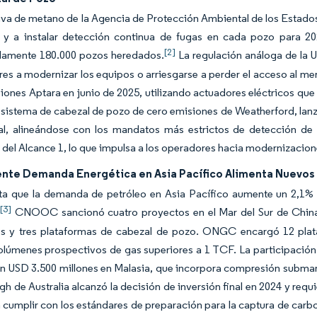
va de metano de la Agencia de Protección Ambiental de los Estados 
 y a instalar detección continua de fugas en cada pozo para 
[2]
amente 180.000 pozos heredados.
La regulación análoga de la U
es a modernizar los equipos o arriesgarse a perder el acceso al m
iones Aptara en junio de 2025, utilizando actuadores eléctricos que
 sistema de cabezal de pozo de cero emisiones de Weatherford, lan
al, alineándose con los mandatos más estrictos de detección de 
del Alcance 1, lo que impulsa a los operadores hacia modernizacio
ente Demanda Energética en Asia Pacífico Alimenta Nuevos
ta que la demanda de petróleo en Asia Pacífico aumente un 2,1% 
[3]
.
CNOOC sancionó cuatro proyectos en el Mar del Sur de China 
s y tres plataformas de cabezal de pozo. ONGC encargó 12 plat
olúmenes prospectivos de gas superiores a 1 TCF. La participación
n USD 3.500 millones en Malasia, que incorpora compresión submarin
h de Australia alcanzó la decisión de inversión final en 2024 y req
cumplir con los estándares de preparación para la captura de carbo