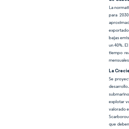
La normati
para 2030
aproximad
exportador
bajas emis
un 40%. El
tiempo re
mensuales 
La Creci
Se proyec
desarrollo
submarino
explotar v
valorado e
Scarboroug
que deben 