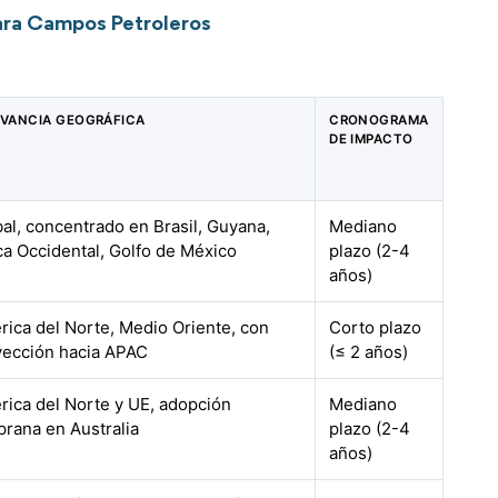
ara Campos Petroleros
EVANCIA GEOGRÁFICA
CRONOGRAMA
DE IMPACTO
al, concentrado en Brasil, Guyana,
Mediano
ca Occidental, Golfo de México
plazo (2-4
años)
ica del Norte, Medio Oriente, con
Corto plazo
yección hacia APAC
(≤ 2 años)
ica del Norte y UE, adopción
Mediano
rana en Australia
plazo (2-4
años)