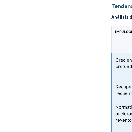
Tendenc
Análisis 
IMPULSO
Crecien
profund
Recuper
recuent
Normati
acelera
revento