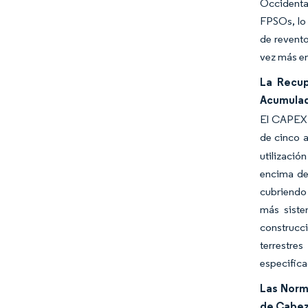
Occidenta
FPSOs, lo 
de revento
vez más e
La Recup
Acumula
El CAPEX g
de cinco 
utilizació
encima de
cubriendo
más siste
construcc
terrestre
especifica
Las Norm
de Cabez