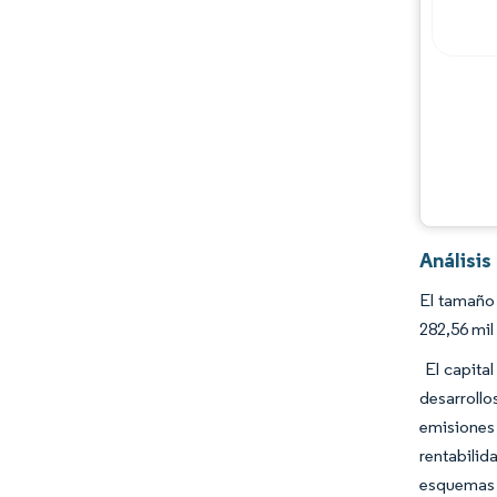
Oportunidades y perspectivas
Desarrollos de la industria
Análisi
El tamaño
282,56 mil
El capital
desarrollo
emisiones 
rentabili
esquemas d