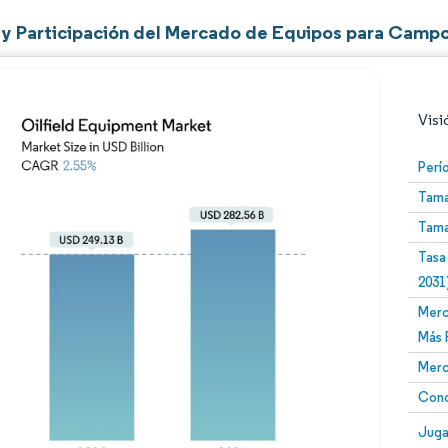
y Participación del Mercado de Equipos para Campo
Visi
Perí
Tama
Tama
Tasa
2031
Merc
Imagen © Mordor Intelligence. El uso requiere atribució
Más 
Merc
Conc
Image
Juga