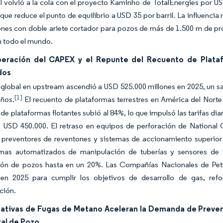
l volvió a la cola con el proyecto Kaminho de TotalEnergies por 
que reduce el punto de equilibrio a USD 35 por barril. La influenci
nes con doble ariete cortador para pozos de más de 1.500 m de pr
n todo el mundo.
eración del CAPEX y el Repunte del Recuento de Plata
dos
lobal en upstream ascendió a USD 525.000 millones en 2025, un sal
[1]
años.
El recuento de plataformas terrestres en América del Nort
n de plataformas flotantes subió al 84%, lo que impulsó las tarifas d
 USD 450.000. El retraso en equipos de perforación de National O
 preventores de reventones y sistemas de accionamiento superior
mas automatizados de manipulación de tuberías y sensores de 
ión de pozos hasta en un 20%. Las Compañías Nacionales de Pet
s en 2025 para cumplir los objetivos de desarrollo de gas, r
ción.
ativas de Fugas de Metano Aceleran la Demanda de Preven
al de Pozo