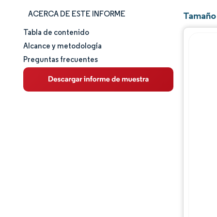
ACERCA DE ESTE INFORME
Tamaño 
Tabla de contenido
Tamaño y cuota de mercado
Alcance y metodología
Preguntas frecuentes
Análisis de mercado
Tendencias e ideas
Análisis de segmentos
Análisis geográfico
Panorama regulatorio
Panorama competitivo
Jugadores principales