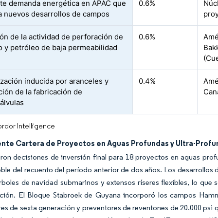
te demanda energética en APAC que
0.6%
Núcl
a nuevos desarrollos de campos
proy
ón de la actividad de perforación de
0.6%
Amér
o y petróleo de baja permeabilidad
Bakk
(Cu
ización inducida por aranceles y
0.4%
Amér
ción de la fabricación de
Cana
álvulas
rdor Intelligence
ente Cartera de Proyectos en Aguas Profundas y Ultra-Prof
aron decisiones de inversión final para 18 proyectos en aguas pr
oble del recuento del período anterior de dos años. Los desarrollos 
rboles de navidad submarinos y extensos ríseres flexibles, lo que
ación. El Bloque Stabroek de Guyana incorporó los campos Ham
es de sexta generación y preventores de reventones de 20.000 psi 