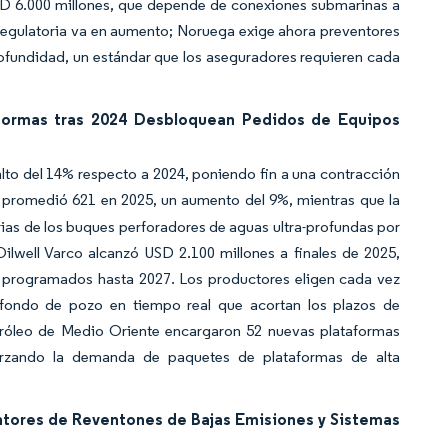
USD 6.000 millones, que depende de conexiones submarinas a
a regulatoria va en aumento; Noruega exige ahora preventores
ofundidad, un estándar que los aseguradores requieren cada
formas tras 2024 Desbloquean Pedidos de Equipos
to del 14% respecto a 2024, poniendo fin a una contracción
e promedió 621 en 2025, un aumento del 9%, mientras que la
iarias de los buques perforadores de aguas ultra-profundas por
ilwell Varco alcanzó USD 2.100 millones a finales de 2025,
 programados hasta 2027. Los productores eligen cada vez
fondo de pozo en tiempo real que acortan los plazos de
róleo de Medio Oriente encargaron 52 nuevas plataformas
eforzando la demanda de paquetes de plataformas de alta
tores de Reventones de Bajas Emisiones y Sistemas