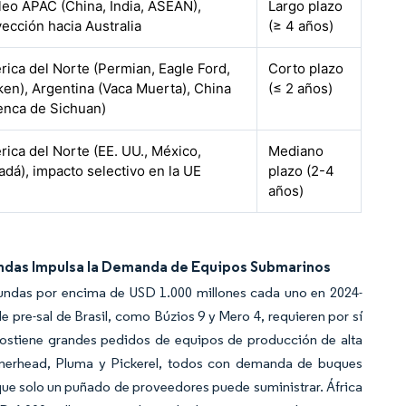
eo APAC (China, India, ASEAN),
Largo plazo
ección hacia Australia
(≥ 4 años)
ica del Norte (Permian, Eagle Ford,
Corto plazo
en), Argentina (Vaca Muerta), China
(≤ 2 años)
enca de Sichuan)
ica del Norte (EE. UU., México,
Mediano
dá), impacto selectivo en la UE
plazo (2-4
años)
undas Impulsa la Demanda de Equipos Submarinos
ofundas por encima de USD 1.000 millones cada uno en 2024-
de pre-sal de Brasil, como Búzios 9 y Mero 4, requieren por sí
 sostiene grandes pedidos de equipos de producción de alta
merhead, Pluma y Pickerel, todos con demanda de buques
que solo un puñado de proveedores puede suministrar. África