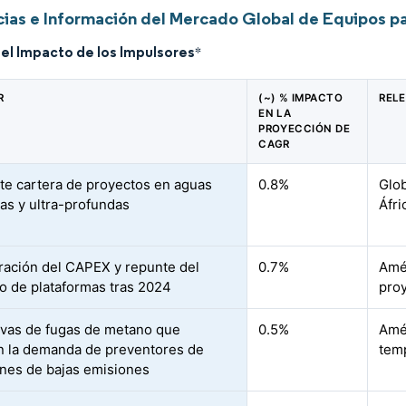
ias e Información del Mercado Global de Equipos p
del Impacto de los Impulsores
*
R
(~) % IMPACTO
REL
EN LA
PROYECCIÓN DE
CAGR
te cartera de proyectos en aguas
0.8%
Glob
as y ultra-profundas
Áfri
ación del CAPEX y repunte del
0.7%
Amér
o de plataformas tras 2024
pro
vas de fugas de metano que
0.5%
Amér
n la demanda de preventores de
temp
nes de bajas emisiones