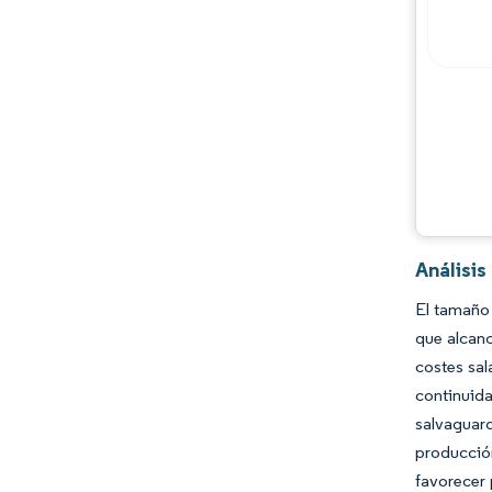
Análisi
El tamaño
que alcanc
costes sal
continuid
salvaguar
producció
favorecer