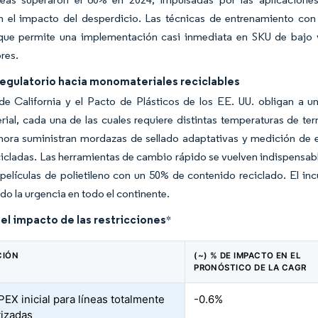
n el impacto del desperdicio. Las técnicas de entrenamiento con 
 que permite una implementación casi inmediata en SKU de baj
res.
egulatorio hacia monomateriales reciclables
e California y el Pacto de Plásticos de los EE. UU. obligan a un
al, cada una de las cuales requiere distintas temperaturas de ter
hora suministran mordazas de sellado adaptativas y medición de 
cicladas. Las herramientas de cambio rápido se vuelven indispensa
 películas de polietileno con un 50% de contenido reciclado. El in
do la urgencia en todo el continente.
del impacto de las restricciones
*
CIÓN
(~) % DE IMPACTO EN EL
PRONÓSTICO DE LA CAGR
PEX inicial para líneas totalmente
-0.6%
izadas