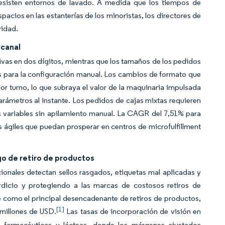
esisten entornos de lavado. A medida que los tiempos de
pacios en las estanterías de los minoristas, los directores de
vidad.
icanal
vas en dos dígitos, mientras que los tamaños de los pedidos
para la configuración manual. Los cambios de formato que
r turno, lo que subraya el valor de la maquinaria impulsada
rámetros al instante. Los pedidos de cajas mixtas requieren
 variables sin apilamiento manual. La CAGR del 7,51% para
 ágiles que puedan prosperar en centros de microfulfillment
sgo de retiro de productos
ionales detectan sellos rasgados, etiquetas mal aplicadas y
rdicio y protegiendo a las marcas de costosos retiros de
aje como el principal desencadenante de retiros de productos,
[1]
millones de USD.
Las tasas de incorporación de visión en
s farmacéuticas y lácteas, donde los márgenes ajustados