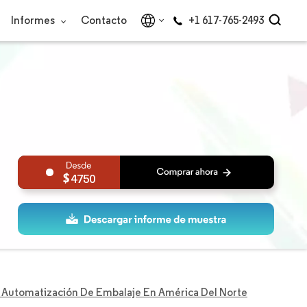
Informes
Contacto
+1 617-765-2493
4750
Automatización De Embalaje En América Del Norte