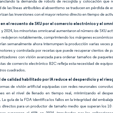
 anclando la demanda de robots de recogida y colocación que r
d de las líneas atribuibles al absentismo se traducen en pérdida de es
orizan las inversiones con el mayor retorno directo en tiempo de acti
n el recuento de SKU por el comercio electrónico y el omn
 y 2024, los minoristas omnicanal aumentaron el número de SKU acti
e redujeron notablemente, comprimiendo los márgenes económicos 
rían semanalmente ahora interrumpen la producción varias veces po
otores y controlada por recetas que puede recuperar cientos de pa
letizadores con visión avanzada para ordenar tamaños de paquetes
stas de comercio electrónico B2C refleja esta necesidad de equipos
tros cuadrados.
l de calidad habilitado por IA reduce el desperdicio y el rie
ormas de visión artificial equipadas con redes neuronales convoluc
nes en el nivel de llenado en tiempo real, minimizando el despe
 La guía de la FDA identifica los fallos en la integridad del embal
s directos para un productor de tamaño medio que superan los 10 
neas superaron el 60% en 2024, impulsadas por las aplicacione