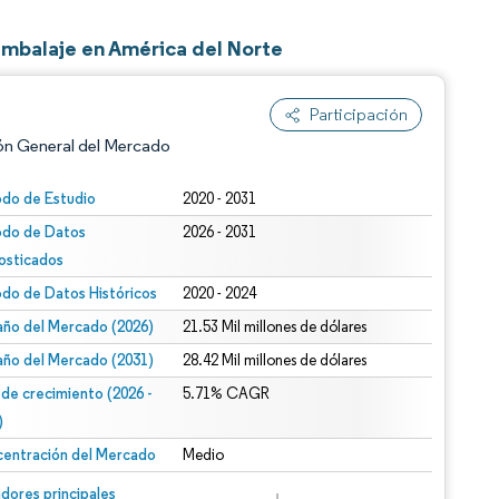
mbalaje en América del Norte
Participación
ón General del Mercado
odo de Estudio
2020 - 2031
odo de Datos
2026 - 2031
osticados
odo de Datos Históricos
2020 - 2024
ño del Mercado (2026)
21.53 Mil millones de dólares
ño del Mercado (2031)
28.42 Mil millones de dólares
n según CC BY 4.0.
 de crecimiento (2026 -
5.71% CAGR
)
entración del Mercado
Medio
n © Mordor Intelligence. El uso requiere atribución según CC BY 4.0.
dores principales