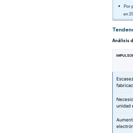
Por 
en 2
Tendenc
Análisis 
IMPULSO
Escasez
fabrica
Necesid
unidad
Aumento
electró