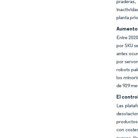
praderas,
inactivida
planta pri
Aumento e
Entre 2020
por SKU s
antes ocur
por servom
robots pa
los minori
de 929 me
El contro
Las plataf
desviacio
productos.
con coste
nuevas lí