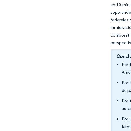
en 10 minu
superando
federales
inmigraci
colaborati
perspectiv
Conclu
Por 
Amér
Por 
de p
Por 
auto
Por 
farm