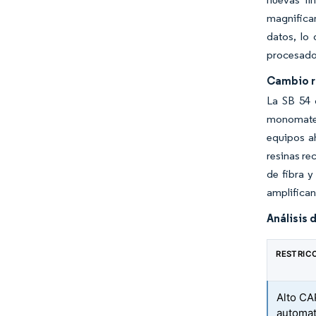
magnifica
datos, lo
procesado
Cambio r
La SB 54 d
monomateri
equipos a
resinas re
de fibra y
amplifican
Análisis 
RESTRIC
Alto CA
automat