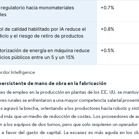
regulatorio hacia monomateriales
+0.7%
bles
ol de calidad habilitado por IA reduce el
+0.8%
icio y el riesgo de retiro de productos
torización de energía en máquina reduce
+0.5%
vicios públicos entre un 5 y un 15%
rdor Intelligence
persistente de mano de obra en la fabricación
es de empleo en la producción en plantas de los EE. UU. se mantuvi
es rurales se enfrentaron a una mayor competencia salarial provenie
s agravó la brecha, orientando a los productores hacia robots y si
d más que un medio de reducción de costes. Los proveedores de au
 a los equipos de dos turnos, pero que solo requieren un operador pa
a favor del gasto de capital. La escasez es más aguda en los clu