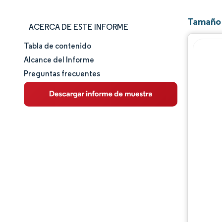
Tamaño 
ACERCA DE ESTE INFORME
Tabla de contenido
Tamaño y cuota de mercado
Alcance del Informe
Preguntas frecuentes
Análisis de mercado
Tendencias e ideas
Análisis de segmentos
Análisis geográfico
Panorama competitivo
Jugadores principales
Desarrollos de la industria