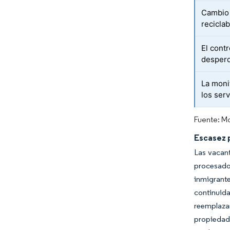
Cambio 
recicla
El contr
desperd
La moni
los ser
Fuente: Mo
Escasez 
Las vacant
procesador
inmigrante
continuida
reemplazan
propiedad 