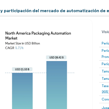
y participación del mercado de automatización de e
Visi
Perí
Perí
Pron
Perí
Tama
Tama
Imagen © Mordor Intelligence. El uso requiere atribució
Tasa
2031
Conc
Image
Juga