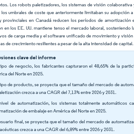
tos. Los robots paletizadores, los sistemas de visión colaborativa 
 los umbrales de coste que anteriormente limitaban su adopción a
 y provinciales en Canadá reducen los períodos de amortización e
ón en los EE. UU. mantiene tenso el mercado laboral, sosteniendo
vos de carga media y el software unificado de movimiento y visió
as de crecimiento resilientes a pesar de la alta intensidad de capital.
siones clave del informe
tipo de negocio, los fabricantes capturaron el 48,65% de la part
ica del Norte en 2025.
tipo de producto, se proyecta que el tamaño del mercado de autom
aletización crezca a una CAGR del 7,13% entre 2026 y 2031.
nivel de automatización, los sistemas totalmente automáticos c
matización de embalaje en América del Norte en 2025.
usuario final, se proyecta que el tamaño del mercado de automatiz
acéuticas crezca a una CAGR del 6,89% entre 2026 y 2031.