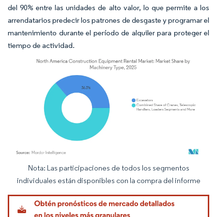
del 90% entre las unidades de alto valor, lo que permite a los
arrendatarios predecir los patrones de desgaste y programar el
mantenimiento durante el período de alquiler para proteger el
tiempo de actividad.
Nota: Las participaciones de todos los segmentos
Imagen © Mordor Intelligence. El uso requiere atribución según CC BY 4.0.
individuales están disponibles con la compra del informe