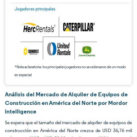
Imagen © Mordor Intelligence. El uso requiere atribución según CC BY 4.0.
Jugadores principales
*Nota aclaratoria: los principales jugadores no se ordenaron de un modo
en especial
Análisis del Mercado de Alquiler de Equipos de
Construcción en América del Norte por Mordor
Intelligence
Se espera que el tamaño del mercado de alquiler de equipos de
construcción en América del Norte crezca de USD 36,76 mil