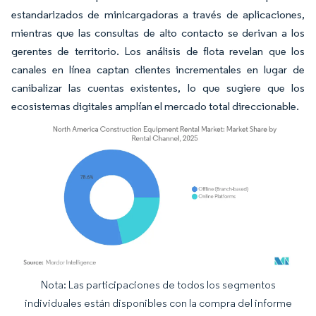
estandarizados de minicargadoras a través de aplicaciones,
mientras que las consultas de alto contacto se derivan a los
gerentes de territorio. Los análisis de flota revelan que los
canales en línea captan clientes incrementales en lugar de
canibalizar las cuentas existentes, lo que sugiere que los
ecosistemas digitales amplían el mercado total direccionable.
Nota: Las participaciones de todos los segmentos
Imagen © Mordor Intelligence. El uso requiere atribución según CC BY 4.0.
individuales están disponibles con la compra del informe