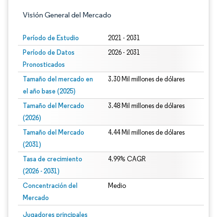
Visión General del Mercado
Período de Estudio
2021 - 2031
Período de Datos
2026 - 2031
Pronosticados
Tamaño del mercado en
3.30 Mil millones de dólares
el año base (2025)
Tamaño del Mercado
3.48 Mil millones de dólares
(2026)
Tamaño del Mercado
4.44 Mil millones de dólares
(2031)
Tasa de crecimiento
4.99% CAGR
(2026 - 2031)
Concentración del
Medio
Mercado
Imagen © Mordor Intelligence. El uso requiere atribución según CC BY 4.0.
Jugadores principales