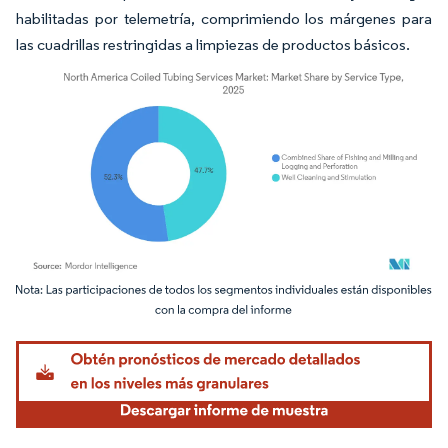
habilitadas por telemetría, comprimiendo los márgenes para
las cuadrillas restringidas a limpiezas de productos básicos.
Imagen © Mordor Intelligence. El uso requiere atribución según CC BY 4.0.