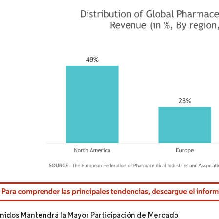
rdor Intelligence. El uso requiere atribución según CC BY 4.0.
nidos Mantendrá la Mayor Participación de Mercado