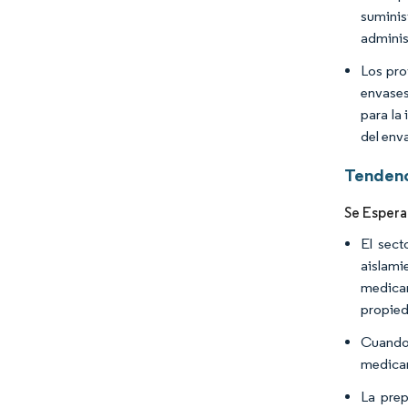
suminis
adminis
Los pro
envases
para la
del env
Tendenc
Se Espera
El sect
aislamie
medicam
propied
Cuando 
medicam
La prep