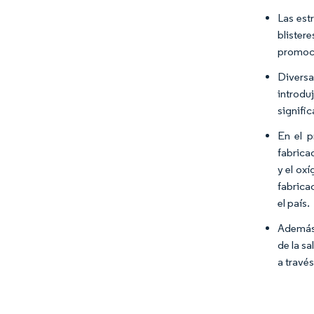
Las est
blister
promoci
Divers
introdu
signifi
En el p
fabrica
y el ox
fabrica
el país.
Además,
de la s
a travé