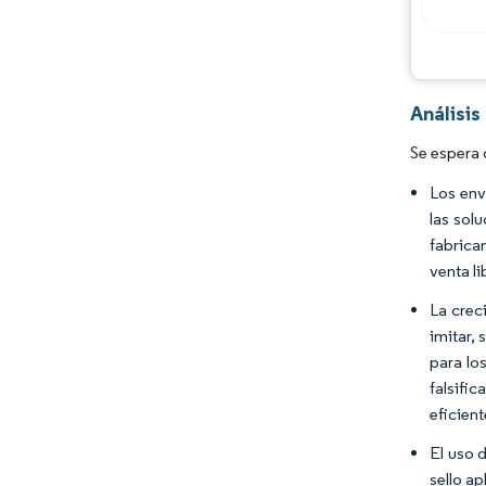
Análisis
Se espera 
Los env
las sol
fabrica
venta l
La crec
imitar,
para lo
falsifi
eficient
El uso 
sello a