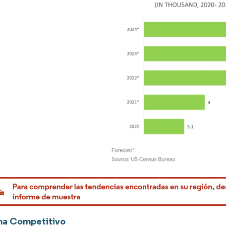
rdor Intelligence. El uso requiere atribución según CC BY 4.0.
ma Competitivo