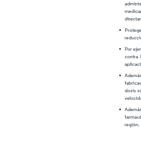
admini
medicam
directam
Protege
reducci
Por eje
contra 
aplicac
Además,
fabrica
dosis s
velocid
Además,
farmacé
región.