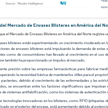
*Nota
espec
Imagen © Mordor Intelligence. El uso requiere atribución según CC BY 4.0.
 del Mercado de Envases Blisteres en América del No
que el Mercado de Envases Blisteres en América del Norte registre 
ases blisteres están experimentando un crecimiento moderado en la
uciones de envases blisteres está impulsando la demanda de estas s
ntes como de consumidores han llevado al crecimiento en el uso d
ibre también ha proporcionado un impulso al mercado.
iente presión sobre las empresas farmacéuticas para fabricar medi
 superando la necesidad básica de mantenerlos útiles para el propós
s pacientes, debido al crecimiento de las enfermedades y las estr
cados, se encuentran entre los factores significativos que impuls
e de sistemas antifalsificación, como los sistemas de autenticación d
de tecnologías innovadoras en los blisteres, como RFID (etiquetas 
plicado en el exterior del envase, está aumentando debido al potencia