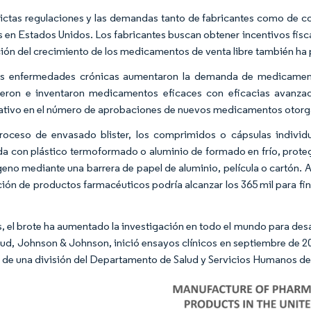
rictas regulaciones y las demandas tanto de fabricantes como de c
es en Estados Unidos. Los fabricantes buscan obtener incentivos fis
ón del crecimiento de los medicamentos de venta libre también ha
as enfermedades crónicas aumentaron la demanda de medicament
jeron e inventaron medicamentos eficaces con eficacias avanza
cativo en el número de aprobaciones de nuevos medicamentos otorg
roceso de envasado blister, los comprimidos o cápsulas individ
da con plástico termoformado o aluminio de formado en frío, pr
ígeno mediante una barrera de papel de aluminio, película o cartón.
ción de productos farmacéuticos podría alcanzar los 365 mil para f
 el brote ha aumentado la investigación en todo el mundo para desa
alud, Johnson & Johnson, inició ensayos clínicos en septiembre de 2
s de una división del Departamento de Salud y Servicios Humanos de