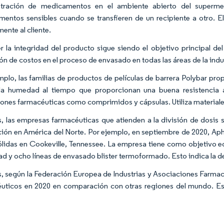
stración de medicamentos en el ambiente abierto del superme
entos sensibles cuando se transfieren de un recipiente a otro. El
ente al cliente.
r la integridad del producto sigue siendo el objetivo principal d
ón de costos en el proceso de envasado en todas las áreas de la indu
mplo, las familias de productos de películas de barrera Polybar p
la humedad al tiempo que proporcionan una buena resistencia a
iones farmacéuticas como comprimidos y cápsulas. Utiliza material
 las empresas farmacéuticas que atienden a la división de dosis só
ción en América del Norte. Por ejemplo, en septiembre de 2020, Aph
ólidas en Cookeville, Tennessee. La empresa tiene como objetivo eq
ad y ocho líneas de envasado blister termoformado. Esto indica la d
 según la Federación Europea de Industrias y Asociaciones Farmacé
uticos en 2020 en comparación con otras regiones del mundo. Es