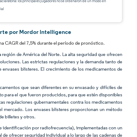
 aclaratoria: los principales jugadores no se ordenaron de un modo en
ial
rte por Mordor Intelligence
una CAGR del 7,5% durante el período de pronóstico.
 región de América del Norte. La alta seguridad que ofrecen
oluciones. Las estrictas regulaciones y la demanda tanto de
e envases blisteres. El crecimiento de los medicamentos de
camentos que sean diferentes en su envasado y difíciles de
ito para el que fueron producidos, para que estén disponibles
ictas regulaciones gubernamentales contra los medicamentos
an el mercado. Los envases blisteres proporcionan un método
e billetes y otros.
de identificación por radiofrecuencia), implementadas con un
l de ofrecer seguridad individual a lo largo de las cadenas de