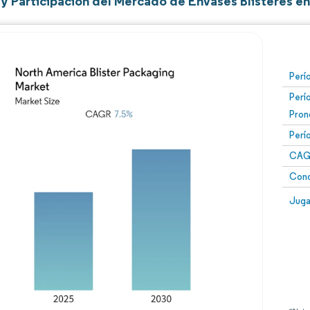
y Participación del Mercado de Envases Blisteres en
Perí
Perí
Pron
Perí
CAG
Conc
Juga