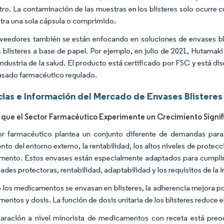
tro. La contaminación de las muestras en los blisteres solo ocurre
tra una sola cápsula o comprimido.
veedores también se están enfocando en soluciones de envases bl
 blisteres a base de papel. Por ejemplo, en julio de 2021, Hutamaki
 industria de la salud. El producto está certificado por FSC y está d
asado farmacéutico regulado.
ias e Información del Mercado de Envases Blisteres
 que el Sector Farmacéutico Experimente un Crecimiento Signif
or farmacéutico plantea un conjunto diferente de demandas para l
nto del entorno externo, la rentabilidad, los altos niveles de protec
ento. Estos envases están especialmente adaptados para cumplir c
ades protectoras, rentabilidad, adaptabilidad y los requisitos de la 
los medicamentos se envasan en blisteres, la adherencia mejora p
entos y dosis. La función de dosis unitaria de los blisteres reduce e
aración a nivel minorista de medicamentos con receta está preo