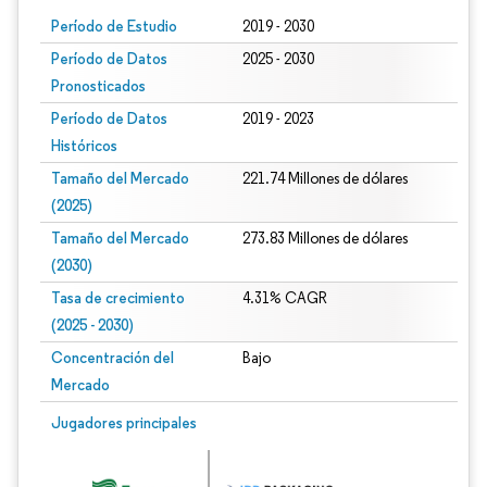
Período de Estudio
2019 - 2030
Período de Datos
2025 - 2030
Pronosticados
Período de Datos
2019 - 2023
Históricos
Tamaño del Mercado
221.74 Millones de dólares
(2025)
Tamaño del Mercado
273.83 Millones de dólares
(2030)
Tasa de crecimiento
4.31% CAGR
(2025 - 2030)
Concentración del
Bajo
Mercado
Imagen © Mordor Intelligence. El uso requiere atribución según CC BY 4.0.
Jugadores principales