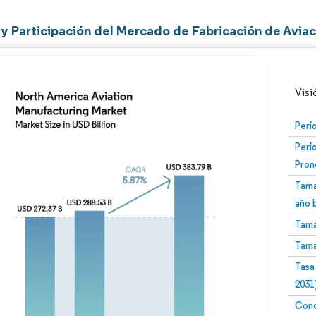
y Participación del Mercado de Fabricación de Aviac
Visi
Perí
Perí
Pron
Tama
año 
Tama
Imagen © Mordor Intelligence. El uso requiere atribució
Tama
Tasa
2031
Conc