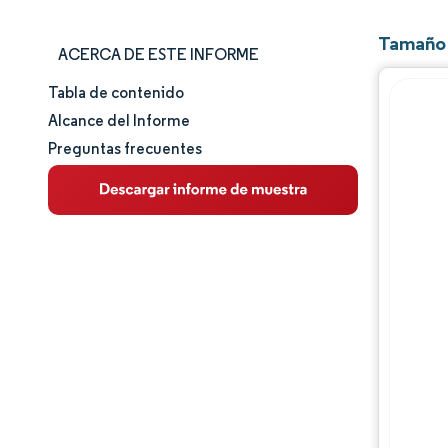
Tamaño 
ACERCA DE ESTE INFORME
Tabla de contenido
Tamaño y cuota de mercado
Alcance del Informe
Preguntas frecuentes
Análisis de mercado
Tendencias e ideas
Análisis de segmentos
Análisis geográfico
Panorama competitivo
Jugadores principales
Desarrollos de la industria