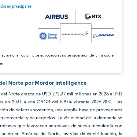
n © Mordor Intelligence. El uso requiere atribución según CC BY 4.0.
dores principales
 aclaratoria: los principales jugadores no se ordenaron de un modo en
ial
del Norte por Mordor Intelligence
 del Norte crezca de USD 272,37 mil millones en 2025 a USD
nes en 2031 a una CAGR del 5,87% durante 2026-2031. Las
ación de defensa sostenida, una amplia base de proveedores
ón comercial y de negocios. La visibilidad de la demanda se
aerolíneas que favorecen aeronaves de nueva tecnología con
ión en América del Norte, las vías de electrificación, la