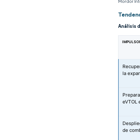
Mordor Int
Tendenc
Análisis 
IMPULSO
Recuper
la expa
Prepara
eVTOL e
Desplie
de comb