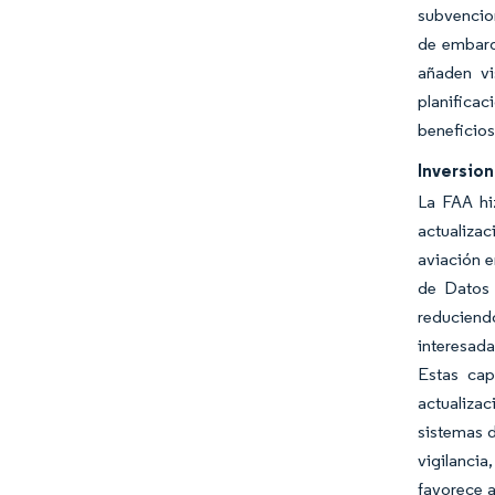
subvencion
de embarq
añaden vi
planificac
beneficios
Inversio
La FAA hi
actualizac
aviación e
de Datos 
reduciend
interesada
Estas cap
actualizac
sistemas d
vigilancia
favorece a