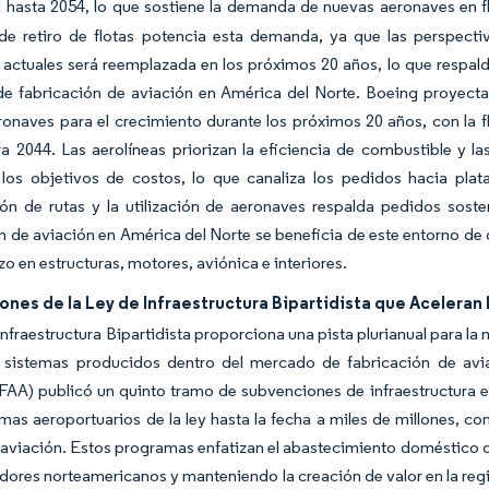
 hasta 2054, lo que sostiene la demanda de nuevas aeronaves en flo
de retiro de flotas potencia esta demanda, ya que las perspecti
actuales será reemplazada en los próximos 20 años, lo que respald
e fabricación de aviación en América del Norte. Boeing proyecta
onaves para el crecimiento durante los próximos 20 años, con la f
a 2044. Las aerolíneas priorizan la eficiencia de combustible y la
y los objetivos de costos, lo que canaliza los pedidos hacia pl
ción de rutas y la utilización de aeronaves respalda pedidos sos
n de aviación en América del Norte se beneficia de este entorno d
azo en estructuras, motores, aviónica e interiores.
nes de la Ley de Infraestructura Bipartidista que Aceleran
Infraestructura Bipartidista proporciona una pista plurianual para 
 sistemas producidos dentro del mercado de fabricación de avia
FAA) publicó un quinto tramo de subvenciones de infraestructura e
mas aeroportuarios de la ley hasta la fecha a miles de millones, con
viación. Estos programas enfatizan el abastecimiento doméstico d
dores norteamericanos y manteniendo la creación de valor en la regi