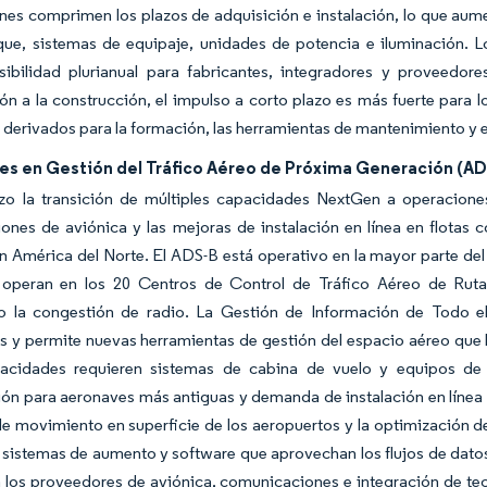
es comprimen los plazos de adquisición e instalación, lo que aument
ue, sistemas de equipaje, unidades de potencia e iluminación. L
sibilidad plurianual para fabricantes, integradores y proveedo
ión a la construcción, el impulso a corto plazo es más fuerte para 
 derivados para la formación, las herramientas de mantenimiento y el
nes en Gestión del Tráfico Aéreo de Próxima Generación (A
zo la transición de múltiples capacidades NextGen a operaciones
iones de aviónica y las mejoras de instalación en línea en flotas
n América del Norte. El ADS-B está operativo en la mayor parte de
operan en los 20 Centros de Control de Tráfico Aéreo de Ruta, 
o la congestión de radio. La Gestión de Información de Todo el
s y permite nuevas herramientas de gestión del espacio aéreo que b
acidades requieren sistemas de cabina de vuelo y equipos de
ión para aeronaves más antiguas y demanda de instalación en línea 
e movimiento en superficie de los aeropuertos y la optimización de
, sistemas de aumento y software que aprovechan los flujos de dato
 los proveedores de aviónica, comunicaciones e integración de tec