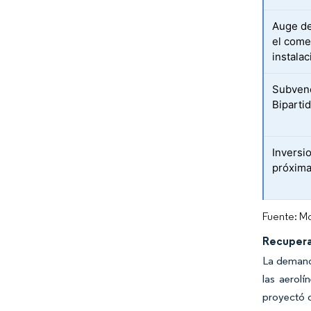
Auge de
el come
instala
Subvenc
Biparti
Inversi
próxima
Fuente: Mo
Recupera
La demanda
las aerol
proyectó q