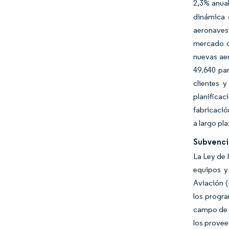
2,3% anual
dinámica 
aeronaves 
mercado d
nuevas aer
49.640 par
clientes 
planifica
fabricació
a largo pl
Subvencio
La Ley de 
equipos y
Aviación (
los progra
campo de a
los provee