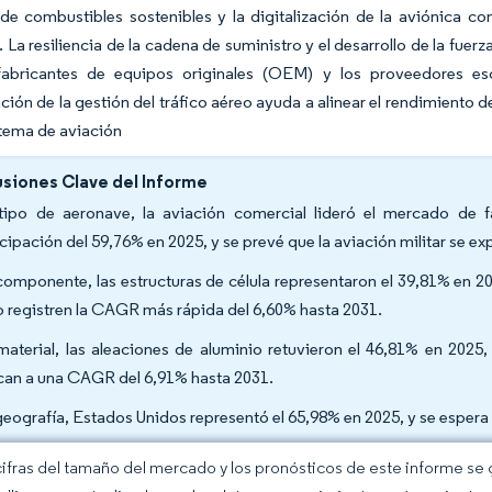
e combustibles sostenibles y la digitalización de la aviónica con
 La resiliencia de la cadena de suministro y el desarrollo de la fue
fabricantes de equipos originales (OEM) y los proveedores esca
ión de la gestión del tráfico aéreo ayuda a alinear el rendimiento 
stema de aviación
siones Clave del Informe
tipo de aeronave, la aviación comercial lideró el mercado de 
icipación del 59,76% en 2025, y se prevé que la aviación militar se 
componente, las estructuras de célula representaron el 39,81% en 20
o registren la CAGR más rápida del 6,60% hasta 2031.
material, las aleaciones de aluminio retuvieron el 46,81% en 202
can a una CAGR del 6,91% hasta 2031.
geografía, Estados Unidos representó el 65,98% en 2025, y se espe
cifras del tamaño del mercado y los pronósticos de este informe se