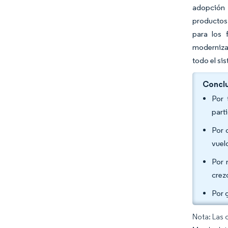
adopción d
productos.
para los 
modernizac
todo el si
Conclu
Por 
part
Por 
vuel
Por 
crez
Por 
Nota: Las 