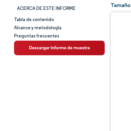
Tamaño 
ACERCA DE ESTE INFORME
Tabla de contenido
Tamaño y cuota de mercado
Alcance y metodología
Preguntas frecuentes
Análisis de mercado
Tendencias e ideas
Análisis de la cadena de valor
Panorama competitivo
Jugadores principales
Oportunidades y perspectivas
Desarrollos de la industria