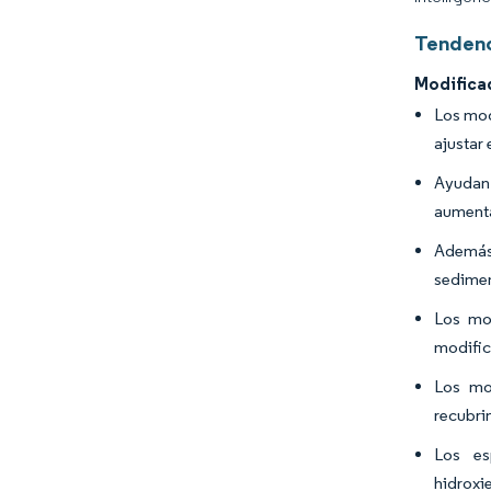
Tendenc
Modifica
Los mod
ajustar
Ayudan 
aumentan
Además,
sedimen
Los mod
modific
Los mod
recubri
Los es
hidroxi