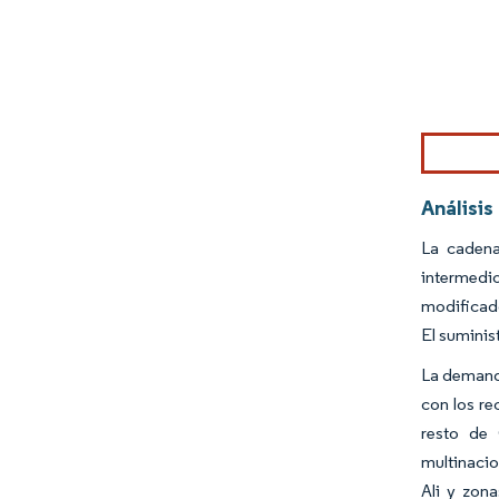
Imagen © Mo
Análisis
La cadena
intermedio
modificado
El suminis
La demanda
con los re
resto de 
multinacio
Ali y zon