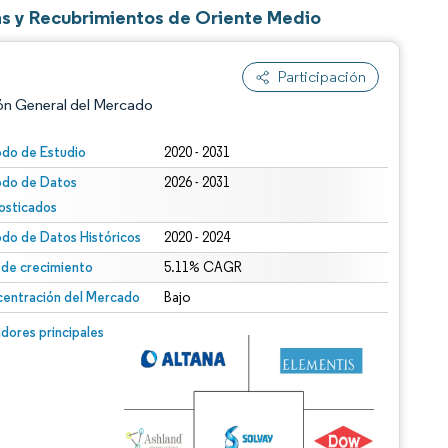
as y Recubrimientos de Oriente Medio
Participación
ón General del Mercado
odo de Estudio
2020 - 2031
odo de Datos
2026 - 2031
osticados
odo de Datos Históricos
2020 - 2024
 de crecimiento
5.11% CAGR
entración del Mercado
Bajo
n según CC BY 4.0.
n © Mordor Intelligence. El uso requiere atribución según CC BY 4.0.
dores principales