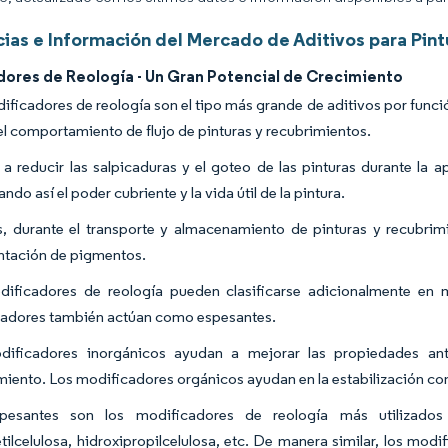
ias e Información del Mercado de Aditivos para Pin
dores de Reología - Un Gran Potencial de Crecimiento
ificadores de reología son el tipo más grande de aditivos por func
 el comportamiento de flujo de pinturas y recubrimientos.
a reducir las salpicaduras y el goteo de las pinturas durante la a
do así el poder cubriente y la vida útil de la pintura.
 durante el transporte y almacenamiento de pinturas y recubrimi
tación de pigmentos.
ificadores de reología pueden clasificarse adicionalmente en 
adores también actúan como espesantes.
ificadores inorgánicos ayudan a mejorar las propiedades anti-
miento. Los modificadores orgánicos ayudan en la estabilización con
pesantes son los modificadores de reología más utilizado
etilcelulosa, hidroxipropilcelulosa, etc. De manera similar, los mo