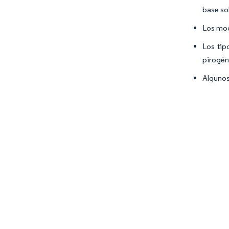
base sol
Los mod
Los tip
pirogén
Algunos