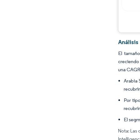
Análisi
El tamaño
creciendo 
una CAGR 
Arabia 
recubri
Por tip
recubri
El segm
Nota: Las 
Intelligen