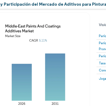
y Participación del Mercado de Aditivos para Pintur
Visi
Perí
Perí
Pron
Perí
Tasa
Conc
Imagen © Mordor Intelligence. El uso requiere atribució
Image
Juga