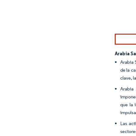
Imagen © Mo
Arabia S
Arabia 
de la c
clave, 
Arabia 
imponen
que la 
impulsa
Las act
sectore