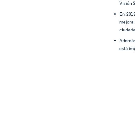
Visión 
En 2019
mejora 
ciudade
Además,
está im