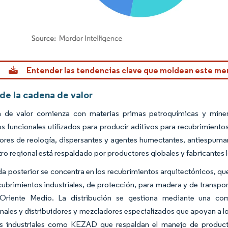
rdor Intelligence. El uso requiere atribución según CC BY 4.0.
Entender las tendencias clave que moldean este m
 de la cadena de valor
 de valor comienza con materias primas petroquímicas y miner
s funcionales utilizados para producir aditivos para recubrimientos
res de reología, dispersantes y agentes humectantes, antiespumant
tro regional está respaldado por productores globales y fabricantes l
 posterior se concentra en los recubrimientos arquitectónicos, que
cubrimientos industriales, de protección, para madera y de transpor
Oriente Medio. La distribución se gestiona mediante una co
nales y distribuidores y mezcladores especializados que apoyan a lo
as industriales como KEZAD que respaldan el manejo de producto