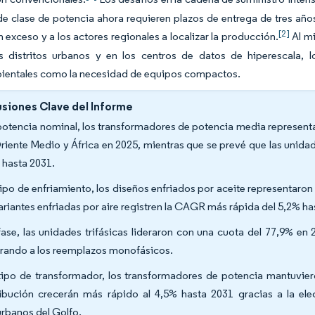
e clase de potencia ahora requieren plazos de entrega de tres años,
[2]
 exceso y a los actores regionales a localizar la producción.
Al mi
s distritos urbanos y en los centros de datos de hiperescala, l
entales como la necesidad de equipos compactos.
siones Clave del Informe
potencia nominal, los transformadores de potencia media represent
riente Medio y África en 2025, mientras que se prevé que las uni
 hasta 2031.
tipo de enfriamiento, los diseños enfriados por aceite representaron
variantes enfriadas por aire registren la CAGR más rápida del 5,2% ha
fase, las unidades trifásicas lideraron con una cuota del 77,9% e
rando a los reemplazos monofásicos.
tipo de transformador, los transformadores de potencia mantuvier
ribución crecerán más rápido al 4,5% hasta 2031 gracias a la elect
urbanos del Golfo.