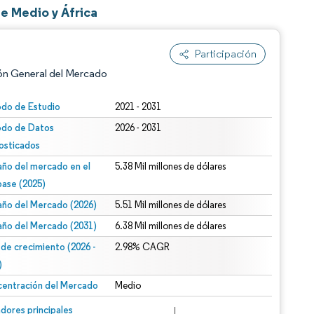
e Medio y África
Participación
ón General del Mercado
odo de Estudio
2021 - 2031
odo de Datos
2026 - 2031
osticados
ño del mercado en el
5.38 Mil millones de dólares
base (2025)
ño del Mercado (2026)
5.51 Mil millones de dólares
n según CC BY 4.0.
ño del Mercado (2031)
6.38 Mil millones de dólares
 de crecimiento (2026 -
2.98% CAGR
)
entración del Mercado
Medio
n © Mordor Intelligence. El uso requiere atribución según CC BY 4.0.
dores principales