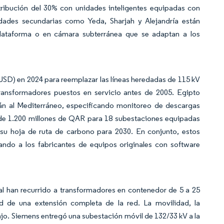
tribución del 30% con unidades inteligentes equipadas con
udades secundarias como Yeda, Sharjah y Alejandría están
lataforma o en cámara subterránea que se adaptan a los
USD) en 2024 para reemplazar las líneas heredadas de 115 kV
ransformadores puestos en servicio antes de 2005. Egipto
án al Mediterráneo, especificando monitoreo de descargas
 de 1.200 millones de QAR para 18 subestaciones equipadas
 su hoja de ruta de carbono para 2030. En conjunto, estos
ando a los fabricantes de equipos originales con software
ntal han recurrido a transformadores en contenedor de 5 a 25
d de una extensión completa de la red. La movilidad, la
ajo. Siemens entregó una subestación móvil de 132/33 kV a la