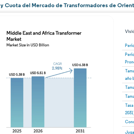
y Cuota del Mercado de Transformadores de Orient
Visi
Perí
Perí
Pron
Tama
año 
Tama
Imagen © Mordor Intelligence. El uso requiere atribució
Tama
Tasa
2031
Conc
Image
Juga