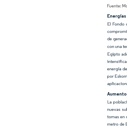
Fuente: Mo
Energías 
El Fondo d
compromis
de genera
con una te
Egipto ad
intensific
energía d
por Eskom 
aplicacion
Aumento 
La poblac
nuevas su
tomas en 
metro de E