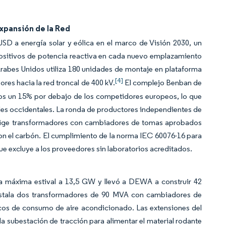
Expansión de la Red
SD a energía solar y eólica en el marco de Visión 2030, un
ositivos de potencia reactiva en cada nuevo emplazamiento
rabes Unidos utiliza 180 unidades de montaje en plataforma
[4]
ores hacia la red troncal de 400 kV.
El complejo Benban de
ios un 15% por debajo de los competidores europeos, lo que
nales occidentales. La ronda de productores independientes de
 exige transformadores con cambiadores de tomas aprobados
on el carbón. El cumplimiento de la norma IEC 60076-16 para
que excluye a los proveedores sin laboratorios acreditados.
rga máxima estival a 13,5 GW y llevó a DEWA a construir 42
nstala dos transformadores de 90 MVA con cambiadores de
icos de consumo de aire acondicionado. Las extensiones del
 subestación de tracción para alimentar el material rodante