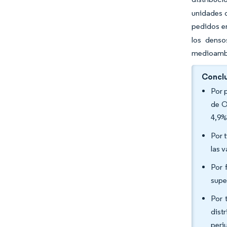
unidades d
pedidos en
los denso
medioambi
Conclu
Por 
de O
4,9%
Por 
las 
Por 
supe
Por 
dist
peri