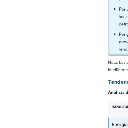
Por 
los 
petr
Por 
prev
reno
Nota: Las 
Intelligen
Tendenc
Análisis 
IMPULSO
Energía