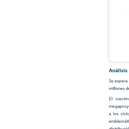
Análisi
Se espera
millones d
El crecim
megaproyec
a los cic
emblemáti
distribuci