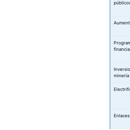
público
Aumento
Program
financi
Inversi
minería
Electrif
Enlaces