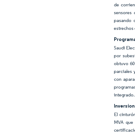
de corrie
sensores 
pasando d
estrechos
Programa
Saudi Elec
por subes
obtuvo 60
parciales
con apara
programas
integrado.
Inversion
El cinturó
MVA que a
certificac