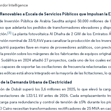
rdor Intelligence
Renovables a Escala de Servicios Públicos que Impulsan la 
e Inversión Pública de Arabia Saudita asignó 50.000 millones de U
o que adelanta los pedidos de transformadores elevadores y disp
[3]
ción.
La planta fotovoltaica Al Dhafra de 2 GW de los Emiratos Á
nsión nominal de 33/0,4 kV para canalizar la producción de los invers
quirió paquetes llave en mano de proveedores asiáticos, con prec
a la presión sobre los márgenes de los fabricantes de equipos origi
e Sudáfrica en 2024 añadió 27 proyectos, cada uno de los cuales
capaces de soportar las oscilaciones de frecuencia relacionadas c
es eólicas está ahora integrado en la mayoría de las licitaciones, lo 
de la Demanda Urbana de Electricidad
ión de Dubái superó los 3,6 millones en 2025, lo que elevó la ca
bestaciones de 132/11 kV antes de 2026. Cada emplazamiento i
carga para redundancia y control de tensión de ±5% durante los p
l Cairo necesitan transformadores rectificadores de 25 MVA en cada