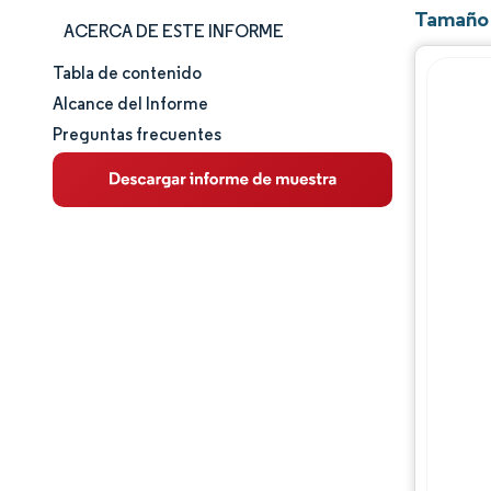
Tamaño 
ACERCA DE ESTE INFORME
Tabla de contenido
Tamaño y cuota de mercado
Alcance del Informe
Preguntas frecuentes
Análisis de mercado
Tendencias e ideas
Análisis de segmentos
Análisis geográfico
Panorama competitivo
Jugadores principales
Desarrollos de la industria