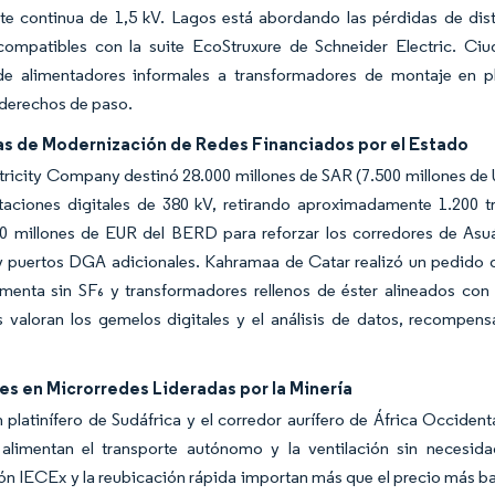
nte continua de 1,5 kV. Lagos está abordando las pérdidas de dis
compatibles con la suite EcoStruxure de Schneider Electric. Ci
e alimentadores informales a transformadores de montaje en p
 derechos de paso.
s de Modernización de Redes Financiados por el Estado
tricity Company destinó 28.000 millones de SAR (7.500 millones de 
taciones digitales de 380 kV, retirando aproximadamente 1.200 t
0 millones de EUR del BERD para reforzar los corredores de Asu
 y puertos DGA adicionales. Kahramaa de Catar realizó un pedido
menta sin SF₆ y transformadores rellenos de éster alineados con
 valoran los gemelos digitales y el análisis de datos, recompens
es en Microrredes Lideradas por la Minería
n platinífero de Sudáfrica y el corredor aurífero de África Occide
limentan el transporte autónomo y la ventilación sin necesida
ión IECEx y la reubicación rápida importan más que el precio más b