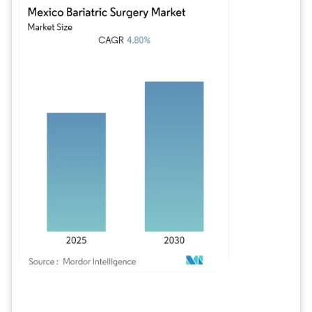
Imagen © Mordor Intelligence. El uso requiere atribución según CC BY 4.0.