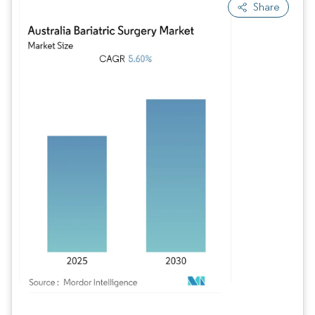
Share
Imagen © Mordor Intelligence. El uso requiere atribución según CC BY 4.0.