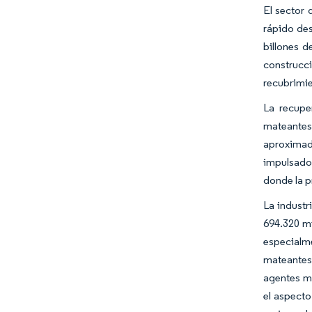
El sector
rápido des
billones d
construcc
recubrimie
La recupe
mateantes.
aproximada
impulsado
donde la 
La industr
694.320 m
especialm
mateantes 
agentes ma
el aspecto