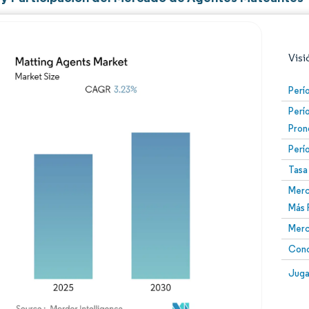
Visi
Perí
Perí
Pron
Perí
Tasa
Merc
Imagen © Mordor Intelligence. El uso requiere atribució
Más 
Merc
Conc
Image
Juga