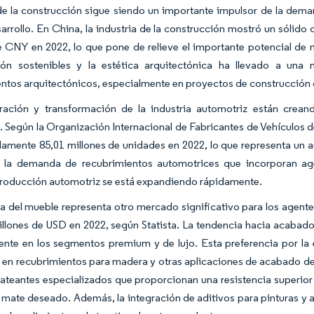
 de la construcción sigue siendo un importante impulsor de la de
arrollo. En China, la industria de la construcción mostró un sólido
e CNY en 2022, lo que pone de relieve el importante potencial de 
ión sostenibles y la estética arquitectónica ha llevado a un
ntos arquitectónicos, especialmente en proyectos de construcción c
ración y transformación de la industria automotriz están crean
 Según la Organización Internacional de Fabricantes de Vehículos 
mente 85,01 millones de unidades en 2022, lo que representa un au
 la demanda de recubrimientos automotrices que incorporan a
producción automotriz se está expandiendo rápidamente.
ia del mueble representa otro mercado significativo para los agen
illones de USD en 2022, según Statista. La tendencia hacia acaba
ente en los segmentos premium y de lujo. Esta preferencia por la
en recubrimientos para madera y otras aplicaciones de acabado de
teantes especializados que proporcionan una resistencia superior
 mate deseado. Además, la integración de aditivos para pinturas y 