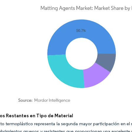
rdor Intelligence. El uso requiere atribución según CC BY 4.0.
s Restantes en Tipo de Material
to termoplástico representa la segunda mayor participación en el
rimientos gruesos y resistentes que proporcionan una excelente pr