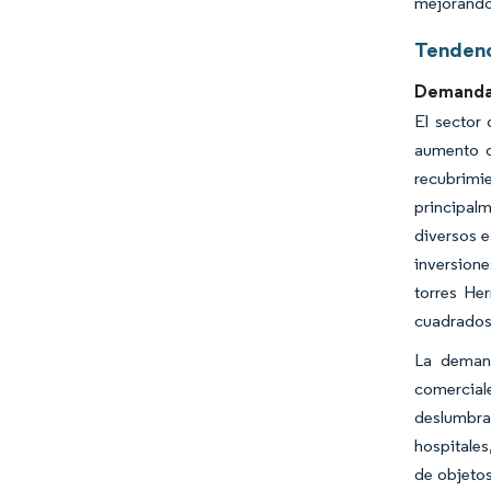
mejorando 
Tendenc
Demanda 
El sector
aumento d
recubrimi
principalm
diversos e
inversione
torres Her
cuadrados 
La demand
comerciale
deslumbra
hospitales
de objetos