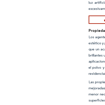
luz artif
excesivame
Propieda
Los agente
estético y
que un aca
brillantes
aplicacion
el polvo y
residenci
Las propie
mejoradas
menor nec
superfici