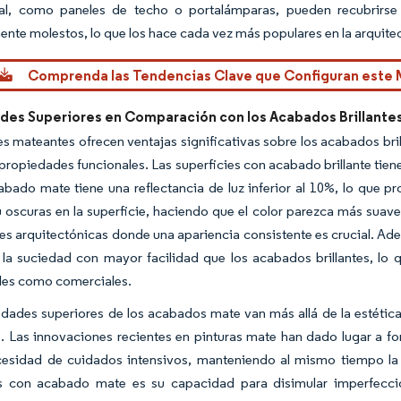
icial, como paneles de techo o portalámparas, pueden recubrirs
nte molestos, lo que los hace cada vez más populares en la arquite
Comprenda las Tendencias Clave que Configuran este
des Superiores en Comparación con los Acabados Brillante
s mateantes ofrecen ventajas significativas sobre los acabados bril
 propiedades funcionales. Las superficies con acabado brillante tiene
bado mate tiene una reflectancia de luz inferior al 10%, lo que p
 u oscuras en la superficie, haciendo que el color parezca más suav
es arquitectónicas donde una apariencia consistente es crucial. Ade
 la suciedad con mayor facilidad que los acabados brillantes, lo
ales como comerciales.
dades superiores de los acabados mate van más allá de la estétic
. Las innovaciones recientes en pinturas mate han dado lugar a f
esidad de cuidados intensivos, manteniendo al mismo tiempo la a
es con acabado mate es su capacidad para disimular imperfecci