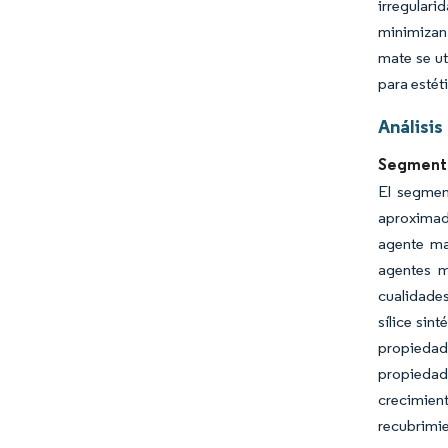
irregulari
minimizan 
mate se ut
para estét
Análisi
Segmento
El segmen
aproximada
agente mat
agentes m
cualidades
sílice sin
propiedade
propiedade
crecimien
recubrimie