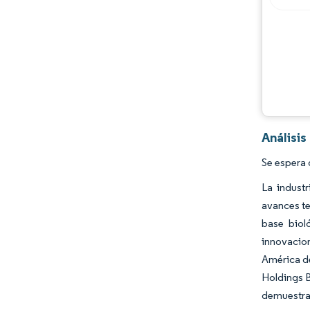
Análisi
Se espera 
La indust
avances t
base biol
innovacio
América de
Holdings B
demuestra 