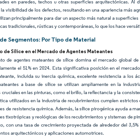
dades en paredes, techos u otras superficies arquitectónicas. Al di
la visibilidad de los defectos, resultando en una apariencia más a
ilizan principalmente para dar un aspecto más natural a superficies
icas tradicionales, rústicas y contemporáneas, lo que los hace versáti
s de Segmentos: Por Tipo de Material
 de Sílice en el Mercado de Agentes Mateantes
to de agentes mateantes de sílice domina el mercado global de
mente el 51% en 2024. Esta significativa posición en el mercado 
eante, incluida su inercia química, excelente resistencia a los á
ateantes a base de sílice se utilizan ampliamente en la indust
 cruciales en las pinturas, como el brillo, la reflectancia y la consis
tética utilizados en la industria de recubrimientos cumplen estrict
s de resistencia química. Además, la sílice pirogénica ayuda a man
s tixotrópicas y reológicas de los recubrimientos y sistemas de pi
to, con una tasa de crecimiento proyectada de alrededor del 3,5%
ntos arquitectónicos y aplicaciones automotrices.