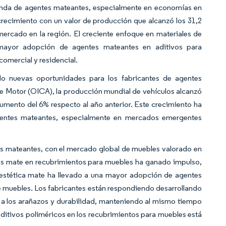
manda de agentes mateantes, especialmente en economías en
 crecimiento con un valor de producción que alcanzó los 31,2
mercado en la región. El creciente enfoque en materiales de
a mayor adopción de agentes mateantes en aditivos para
omercial y residencial.
do nuevas oportunidades para los fabricantes de agentes
de Motor (OICA), la producción mundial de vehículos alcanzó
mento del 6% respecto al año anterior. Este crecimiento ha
gentes mateantes, especialmente en mercados emergentes
tes mateantes, con el mercado global de muebles valorado en
dos mate en recubrimientos para muebles ha ganado impulso,
 estética mate ha llevado a una mayor adopción de agentes
 muebles. Los fabricantes están respondiendo desarrollando
 a los arañazos y durabilidad, manteniendo al mismo tiempo
aditivos poliméricos en los recubrimientos para muebles está