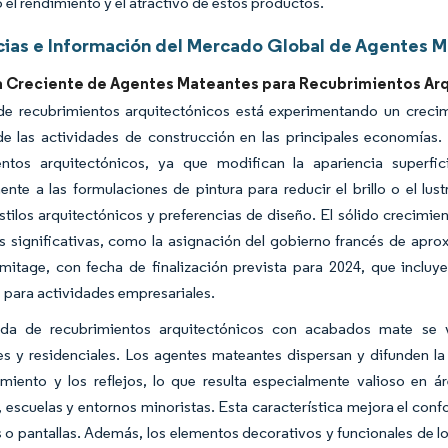
el rendimiento y el atractivo de estos productos.
ias e Información del Mercado Global de Agentes 
Creciente de Agentes Mateantes para Recubrimientos Arq
 de recubrimientos arquitectónicos está experimentando un crecim
e las actividades de construcción en las principales economías.
entos arquitectónicos, ya que modifican la apariencia superfic
ente a las formulaciones de pintura para reducir el brillo o el l
stilos arquitectónicos y preferencias de diseño. El sólido crecimie
s significativas, como la asignación del gobierno francés de apr
mitage, con fecha de finalización prevista para 2024, que incluy
para actividades empresariales.
a de recubrimientos arquitectónicos con acabados mate se ve
s y residenciales. Los agentes mateantes dispersan y difunden la l
miento y los reflejos, lo que resulta especialmente valioso en á
, escuelas y entornos minoristas. Esta característica mejora el confort
 o pantallas. Además, los elementos decorativos y funcionales de l