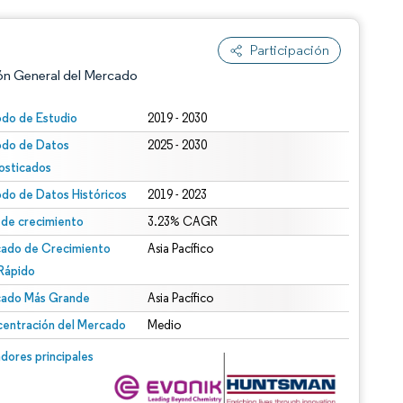
Participación
ón General del Mercado
odo de Estudio
2019 - 2030
odo de Datos
2025 - 2030
osticados
odo de Datos Históricos
2019 - 2023
 de crecimiento
3.23% CAGR
ado de Crecimiento
Asia Pacífico
n según CC BY 4.0.
Rápido
ado Más Grande
Asia Pacífico
entración del Mercado
Medio
n © Mordor Intelligence. El uso requiere atribución según CC BY 4.0.
dores principales