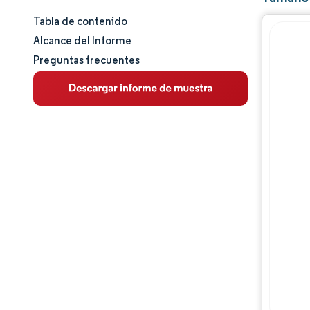
Tabla de contenido
Panorama del Mercado
Alcance del Informe
Preguntas frecuentes
Análisis de mercado
Tendencias Principales del Mercado
Análisis de segmentos
Análisis geográfico
Panorama competitivo
Jugadores principales
Desarrollos de la industria