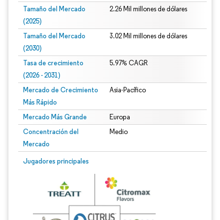
Tamaño del Mercado
2.26 Mil millones de dólares
(2025)
Tamaño del Mercado
3.02 Mil millones de dólares
(2030)
Tasa de crecimiento
5.97% CAGR
(2026 - 2031)
Mercado de Crecimiento
Asia-Pacífico
Más Rápido
Mercado Más Grande
Europa
Concentración del
Medio
Mercado
Imagen © Mordor Intelligence. El uso requiere atribución según CC BY 4.0.
Jugadores principales