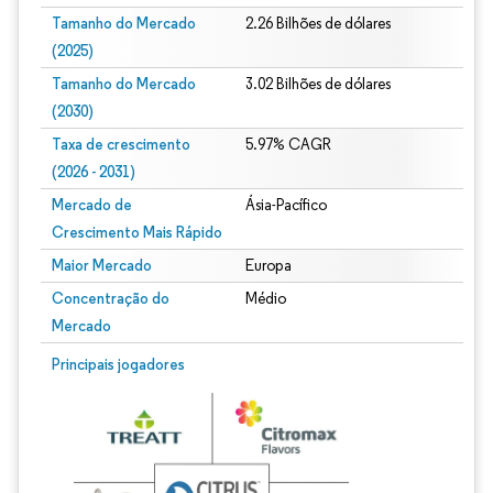
Tamanho do Mercado
2.26 Bilhões de dólares
(2025)
Tamanho do Mercado
3.02 Bilhões de dólares
(2030)
Taxa de crescimento
5.97% CAGR
(2026 - 2031)
Mercado de
Ásia-Pacífico
Crescimento Mais Rápido
Maior Mercado
Europa
Concentração do
Médio
Mercado
Imagem © Mordor Intelligence. O reuso requer atribuição conforme CC BY 4.0.
Principais jogadores