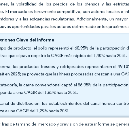
ones, la volatilidad de los precios de los piensos y las estrict
o. El mercado es ferozmente competitivo, con actores locales e in
idores y a las exigencias regulatorias. Adicionalmente, un mayor é
uevas oportunidades para los actores del mercado en los próximos 
siones Clave del Informe
tipo de producto, el pollo representó el 68,95% de la participación
tras que el pavo registró la CAGR más rápida del 1,40% hasta 2031.
forma, los productos frescos y refrigerados representaron el 49,
it en 2025; se proyecta que las líneas procesadas crezcan a una CA
categoría, la carne convencional captó el 86,95% de la participación
xpanda a una CAGR del 1,85% hasta 2031.
canal de distribución, los establecimientos del canal horeca contro
za a una CAGR del 1,29% hacia 2031.
cifras de tamaño del mercado y previsión de este informe se gener