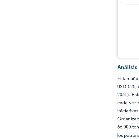
Análisi
El tamaño
USD 525,3
2031). Es
cada vez m
iniciativ
Organizaci
66.000 ton
los patron