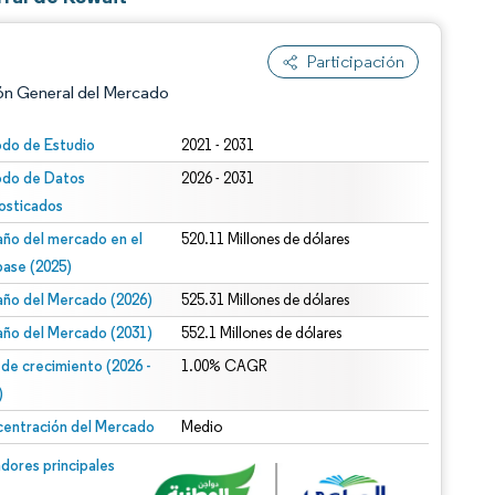
Participación
ón General del Mercado
odo de Estudio
2021 - 2031
odo de Datos
2026 - 2031
osticados
ño del mercado en el
520.11 Millones de dólares
base (2025)
ño del Mercado (2026)
525.31 Millones de dólares
n según CC BY 4.0.
ño del Mercado (2031)
552.1 Millones de dólares
 de crecimiento (2026 -
1.00% CAGR
)
entración del Mercado
Medio
n © Mordor Intelligence. El uso requiere atribución según CC BY 4.0.
dores principales