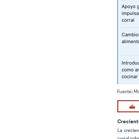
Apoyo g
impulsa
corral
Cambios
aliment
Introdu
como ar
cocinar
Fuente: Mo
Creciente
La crecien
corral sob