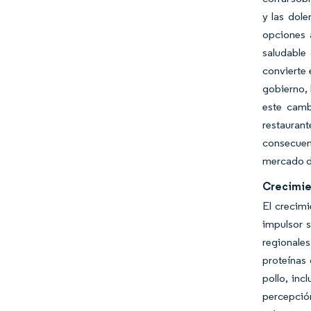
y las dole
opciones 
saludable
convierte 
gobierno, 
este camb
restaurant
consecuenc
mercado de
Crecimie
El crecimi
impulsor 
regionale
proteínas 
pollo, in
percepción