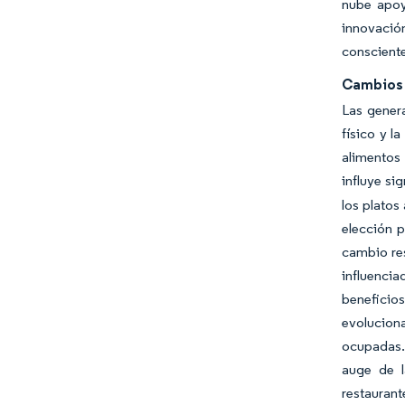
nube apoya
innovación
consciente
Cambios e
Las gener
físico y l
alimentos 
influye si
los platos
elección p
cambio res
influencia
beneficio
evolucion
ocupadas.
auge de l
restauran