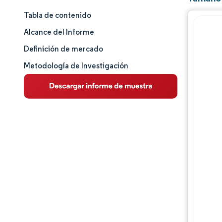
Tabla de contenido
Tamaño y cuota de mercado
Alcance del Informe
Análisis de mercado
Definición de mercado
Metodología de Investigación
Tendencias e ideas
Análisis de segmentos
Análisis geográfico
Panorama competitivo
Jugadores principales
Desarrollos de la industria