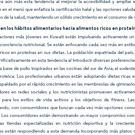
 aún más esta tendencia al mejorar la accesibilidad y ampliar el
 en el menú que enfatiza la certificación halal y las opciones sal
s de la salud, manteniendo un sólido crecimiento en el consumo de c
n los hábitos alimentarios hacia alimentos ricos en proteí
aciones más jóvenes en Kuwait están impulsando activamente un a
a conciencia nutricional. Se están enfocando cada vez más en estil
ricos en proteínas en sus dietas. La población expatriada del paí
gnificativamente en esta tendencia al introducir diversas preferencia
 a base de pollo inspirados en las cocinas del sur de Asia, el sudest
roteica. Los profesionales urbanos están adoptando dietas ricas en
paldado por el rápido crecimiento en las membresías de gimnasios y
dores en redes sociales y los nutricionistas promueven activamen
s para los estilos de vida activos y los objetivos de fitness. 
ando, con consumidores que buscan cada vez más opciones conven
 Los consumidores están demostrando un mayor compromiso con las
as tiendas especializadas en nutrición deportiva y la crecient
tes están respondiendo a esta demanda incorporando más platos c