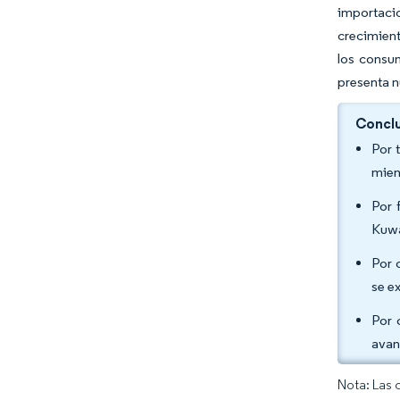
importaci
crecimient
los consum
presenta n
Conclu
Por 
mien
Por 
Kuwa
Por 
se e
Por 
avan
Nota: Las 