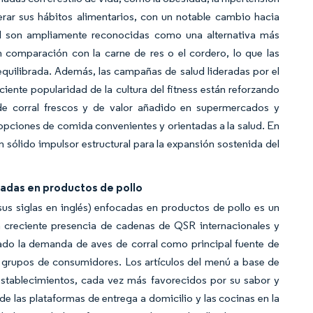
erar sus hábitos alimentarios, con un notable cambio hacia
al son ampliamente reconocidas como una alternativa más
n comparación con la carne de res o el cordero, lo que las
equilibrada. Además, las campañas de salud lideradas por el
ciente popularidad de la cultura del fitness están reforzando
de corral frescos y de valor añadido en supermercados y
pciones de comida convenientes y orientadas a la salud. En
un sólido impulsor estructural para la expansión sostenida del
adas en productos de pollo
us siglas en inglés) enfocadas en productos de pollo es un
a creciente presencia de cadenas de QSR internacionales y
ado la demanda de aves de corral como principal fuente de
s grupos de consumidores. Los artículos del menú a base de
 establecimientos, cada vez más favorecidos por su sabor y
e las plataformas de entrega a domicilio y las cocinas en la