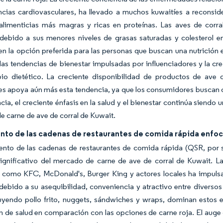
ncias cardiovasculares, ha llevado a muchos kuwaití­es a reconsid
alimenticias más magras y ricas en proteínas. Las aves de corr
 debido a sus menores niveles de grasas saturadas y colesterol e
en la opción preferida para las personas que buscan una nutrición 
las tendencias de bienestar impulsadas por influenciadores y la cre
io dietético. La creciente disponibilidad de productos de ave 
es apoya aún más esta tendencia, ya que los consumidores buscan o
ia, el creciente énfasis en la salud y el bienestar continúa siendo 
 carne de ave de corral de Kuwait.
nto de las cadenas de restaurantes de comida rápida enfoc
ento de las cadenas de restaurantes de comida rápida (QSR, por s
significativo del mercado de carne de ave de corral de Kuwait. L
s como KFC, McDonald's, Burger King y actores locales ha impuls
debido a su asequibilidad, conveniencia y atractivo entre diverso
cluyendo pollo frito, nuggets, sándwiches y wraps, dominan estos
 de salud en comparación con las opciones de carne roja. El auge d