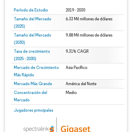
Período de Estudio
2019 - 2030
Tamaño del Mercado
6.33 Mil millones de dólares
(2025)
Tamaño del Mercado
9.88 Mil millones de dólares
(2030)
Tasa de crecimiento
9.31% CAGR
(2025 - 2030)
Mercado de Crecimiento
Asia Pacífico
Más Rápido
Mercado Más Grande
América del Norte
Concentración del
Medio
Mercado
Imagen © Mordor Intelligence. El uso requiere atribución según CC BY 4.0.
Jugadores principales