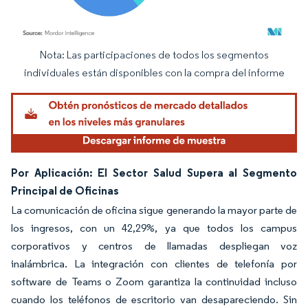
Nota: Las participaciones de todos los segmentos
Imagen © Mordor Intelligence. El uso requiere atribución según CC BY 4.0.
individuales están disponibles con la compra del informe
Por Aplicación: El Sector Salud Supera al Segmento
Principal de Oficinas
La comunicación de oficina sigue generando la mayor parte de
los ingresos, con un 42,29%, ya que todos los campus
corporativos y centros de llamadas despliegan voz
inalámbrica. La integración con clientes de telefonía por
software de Teams o Zoom garantiza la continuidad incluso
cuando los teléfonos de escritorio van desapareciendo. Sin