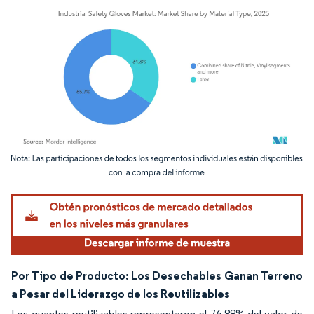
Imagen © Mordor Intelligence. El uso requiere atribución según CC BY 4.0.
Por Tipo de Producto: Los Desechables Ganan Terreno
a Pesar del Liderazgo de los Reutilizables
Los guantes reutilizables representaron el 76,88% del valor de