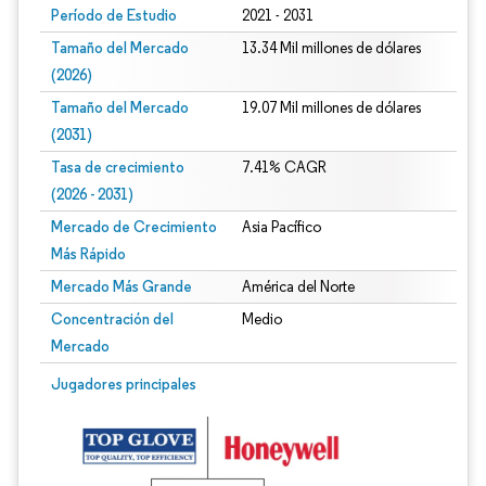
Período de Estudio
2021 - 2031
Tamaño del Mercado
13.34 Mil millones de dólares
(2026)
Tamaño del Mercado
19.07 Mil millones de dólares
(2031)
Tasa de crecimiento
7.41% CAGR
(2026 - 2031)
Mercado de Crecimiento
Asia Pacífico
Más Rápido
Mercado Más Grande
América del Norte
Concentración del
Medio
Mercado
Imagen © Mordor Intelligence. El uso requiere atribución según CC BY 4.0.
Jugadores principales