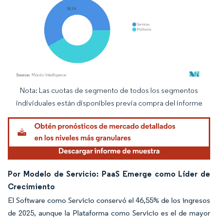
Nota: Las cuotas de segmento de todos los segmentos
Imagen © Mordor Intelligence. El uso requiere atribución según CC BY 4.0.
individuales están disponibles previa compra del informe
Por Modelo de Servicio: PaaS Emerge como Líder de
Crecimiento
El Software como Servicio conservó el 46,55% de los ingresos
de 2025, aunque la Plataforma como Servicio es el de mayor