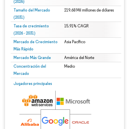
(2026)
Tamaño del Mercado
219.68 Mil millones de dólares
(2031)
Tasa de crecimiento
15.91% CAGR
(2026 - 2031)
Mercado de Crecimiento
Asia Pacífico
Más Rápido
Mercado Más Grande
América del Norte
Concentración del
Medio
Mercado
Imagen © Mordor Intelligence. El uso requiere atribución según CC BY 4.0.
Jugadores principales