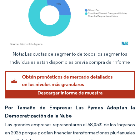
Nota: Las cuotas de segmento de todos los segmentos
Imagen © Mordor Intelligence. El uso requiere atribución según CC BY 4.0.
individuales están disponibles previa compra del informe
Por Tamaño de Empresa: Las Pymes Adoptan la
Democratización de la Nube
Las grandes empresas representaron el 58,05% de los ingresos
en 2025 porque podían financiar transformaciones plurianuales