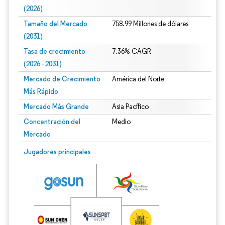
(2026)
Tamaño del Mercado
758.99 Millones de dólares
(2031)
Tasa de crecimiento
7.36% CAGR
(2026 - 2031)
Mercado de Crecimiento
América del Norte
Más Rápido
Mercado Más Grande
Asia Pacífico
Concentración del
Medio
Mercado
Imagen © Mordor Intelligence. El uso requiere atribución según CC BY 4.0.
Jugadores principales