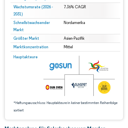
Wachstumsrate (2026 -
7.36% CAGR
2031)
Schnellstwachsender
Nordamerika
Markt
Größter Markt
Asien-Pazifik
Marktkonzentration
Mittel
Bild © Mordor Intelligence. Wiederverwendung erfordert Namensnennung gem
Hauptakteure
*Haftungsausschluss: Hauptakteure in keiner bestimmten Reihenfolge
sortiert