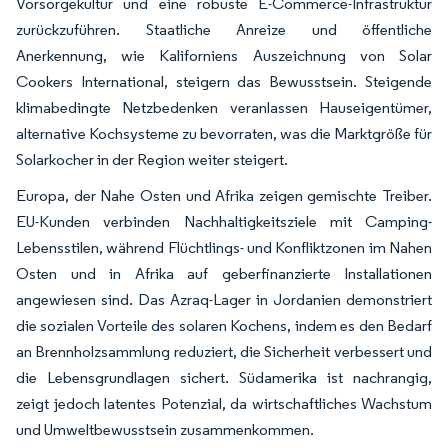
Vorsorgekultur und eine robuste E-Commerce-Infrastruktur
zurückzuführen. Staatliche Anreize und öffentliche
Anerkennung, wie Kaliforniens Auszeichnung von Solar
Cookers International, steigern das Bewusstsein. Steigende
klimabedingte Netzbedenken veranlassen Hauseigentümer,
alternative Kochsysteme zu bevorraten, was die Marktgröße für
Solarkocher in der Region weiter steigert.
Europa, der Nahe Osten und Afrika zeigen gemischte Treiber.
EU-Kunden verbinden Nachhaltigkeitsziele mit Camping-
Lebensstilen, während Flüchtlings- und Konfliktzonen im Nahen
Osten und in Afrika auf geberfinanzierte Installationen
angewiesen sind. Das Azraq-Lager in Jordanien demonstriert
die sozialen Vorteile des solaren Kochens, indem es den Bedarf
an Brennholzsammlung reduziert, die Sicherheit verbessert und
die Lebensgrundlagen sichert. Südamerika ist nachrangig,
zeigt jedoch latentes Potenzial, da wirtschaftliches Wachstum
und Umweltbewusstsein zusammenkommen.