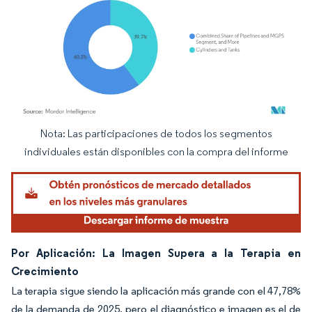
Nota: Las participaciones de todos los segmentos
Imagen © Mordor Intelligence. El uso requiere atribución según CC BY 4.0.
individuales están disponibles con la compra del informe
Por Aplicación: La Imagen Supera a la Terapia en
Crecimiento
La terapia sigue siendo la aplicación más grande con el 47,78%
de la demanda de 2025, pero el diagnóstico e imagen es el de