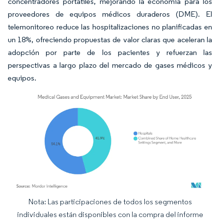
concentradores portátiles, mejorando la economía para los
proveedores de equipos médicos duraderos (DME). El
telemonitoreo reduce las hospitalizaciones no planificadas en
un 18%, ofreciendo propuestas de valor claras que aceleran la
adopción por parte de los pacientes y refuerzan las
perspectivas a largo plazo del mercado de gases médicos y
equipos.
Nota: Las participaciones de todos los segmentos
Imagen © Mordor Intelligence. El uso requiere atribución según CC BY 4.0.
individuales están disponibles con la compra del informe