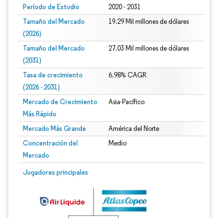
Período de Estudio
2020 - 2031
Tamaño del Mercado
19.29 Mil millones de dólares
(2026)
Tamaño del Mercado
27.03 Mil millones de dólares
(2031)
Tasa de crecimiento
6.98% CAGR
(2026 - 2031)
Mercado de Crecimiento
Asia-Pacífico
Más Rápido
Mercado Más Grande
América del Norte
Concentración del
Medio
Mercado
Imagen © Mordor Intelligence. El uso requiere atribución según CC BY 4.0.
Jugadores principales