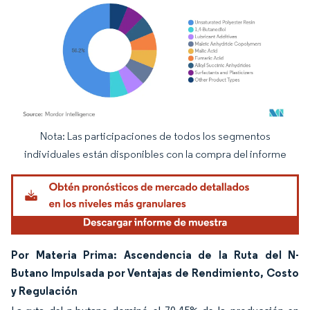
Nota: Las participaciones de todos los segmentos
Imagen © Mordor Intelligence. El uso requiere atribución según CC BY 4.0.
individuales están disponibles con la compra del informe
Por Materia Prima: Ascendencia de la Ruta del N-
Butano Impulsada por Ventajas de Rendimiento, Costo
y Regulación