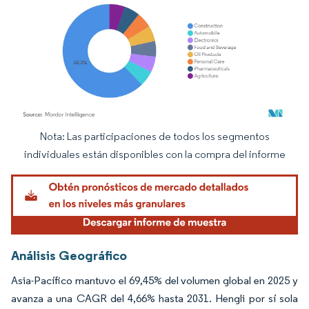
Nota: Las participaciones de todos los segmentos
Imagen © Mordor Intelligence. El uso requiere atribución según CC BY 4.0.
individuales están disponibles con la compra del informe
Análisis Geográfico
Asia-Pacífico mantuvo el 69,45% del volumen global en 2025 y
avanza a una CAGR del 4,66% hasta 2031. Hengli por sí sola