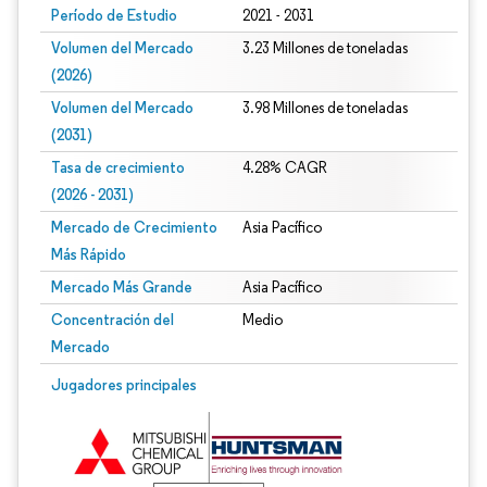
Período de Estudio
2021 - 2031
Volumen del Mercado
3.23 Millones de toneladas
(2026)
Volumen del Mercado
3.98 Millones de toneladas
(2031)
Tasa de crecimiento
4.28% CAGR
(2026 - 2031)
Mercado de Crecimiento
Asia Pacífico
Más Rápido
Mercado Más Grande
Asia Pacífico
Concentración del
Medio
Mercado
Imagen © Mordor Intelligence. El uso requiere atribución según CC BY 4.0.
Jugadores principales