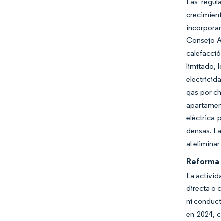
Las regul
crecimien
incorporan
Consejo Am
calefacci
limitado, l
electricid
gas por ch
apartamen
eléctrica 
densas. La
al elimina
Reforma 
La activid
directa o 
ni conduct
en 2024, c