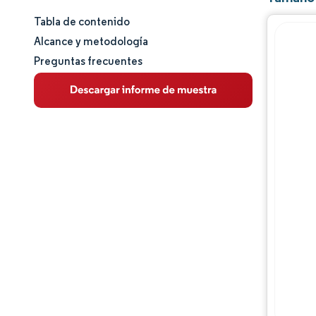
Tabla de contenido
Tamaño y cuota de mercado
Alcance y metodología
Preguntas frecuentes
Análisis de mercado
Tendencias e ideas
Análisis de segmentos
Análisis geográfico
Panorama competitivo
Jugadores principales
Desarrollos de la industria