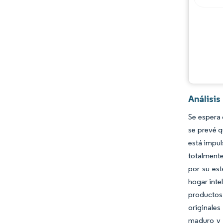
Análisi
Se espera 
se prevé q
está impul
totalmente
por su est
hogar inte
productos
originale
maduro y 