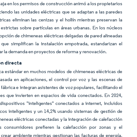
 baja en los permisos de construcción animó a los propietarios
eciendo las unidades eléctricas que se adaptan a las paredes
cas eliminan las cenizas y el hollín mientras preservan la
trictas sobre partículas en áreas urbanas. En los núcleos
opción de chimeneas eléctricas delgadas de pared alineadas
ue simplifican la instalación empotrada, estandarizan el
rar la demanda en proyectos de reforma y renovación.
n directa
tica estándar en muchos modelos de chimeneas eléctricas de
ada en aplicaciones, el control por voz y las escenas de
brica e integran asistentes de voz populares, facilitando el
nes que invierten en espacios de vida conectados. En 2024,
spositivos "inteligentes" conectados a internet, incluidos
cos inteligentes y un 14,2% usando sistemas de gestión de
imeneas eléctricas conectadas y la integración de calefacción
s consumidores prefieren la calefacción por zonas y el
ear ambiente mientras gestionan las facturas de energía.