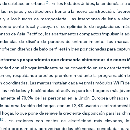
[2]
 y de calefacción urbana
. En los Estados Unidos, la tendencia a la
r las mejoras y sustituciones frente a la nueva construcción, favor
 y a los huecos de mampostería. Las inserciones de leña a eléctri
como punto focal y apoyan el cumplimiento de regulaciones más es
nsos de Asia-Pacífico, los apartamentos compactos impulsan la ad
endencias de diseño de paredes de entretenimiento. Las marcas q
 ofrecen diseños de bajo perfil están bien posicionadas para captu
reformas pospandemia que demanda chimeneas de conexió
vidad con el hogar inteligente se ha convertido en una caracterís
umen, respaldando precios premium mediante la programación bas
n coordinadas. Las marcas instalan cada vez más módulos Wi-Fi de fá
 las unidades y haciéndolas atractivas para los hogares más jóve
mente el 70,9% de las personas en la Unión Europea utilizaban di
de automatización del hogar, con un 12,8% usando electrodomésti
l hogar, lo que pone de relieve la creciente disposición para las ch
[3]
e
. En regiones con costes de electricidad más elevados, lo
iento programado, aprovechando las chimeneas conectadas para cr