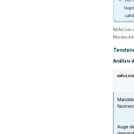
logr
calid
Nota: Las 
Mordor Int
Tendenc
Análisis 
IMPULSO
Mandato
favorece
Auge d
demanda