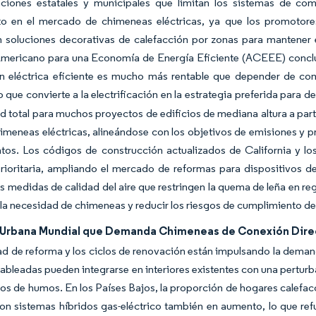
aciones estatales y municipales que limitan los sistemas de com
to en el mercado de chimeneas eléctricas, ya que los promotores
 soluciones decorativas de calefacción por zonas para mantener el 
ericano para una Economía de Energía Eficiente (ACEEE) concluyó 
ón eléctrica eficiente es mucho más rentable que depender de com
o que convierte a la electrificación en la estrategia preferida para d
ad total para muchos proyectos de edificios de mediana altura a par
imeneas eléctricas, alineándose con los objetivos de emisiones y p
tos. Los códigos de construcción actualizados de California y lo
prioritaria, ampliando el mercado de reformas para dispositivos 
s medidas de calidad del aire que restringen la quema de leña en r
r la necesidad de chimeneas y reducir los riesgos de cumplimiento de
Urbana Mundial que Demanda Chimeneas de Conexión Dire
ad de reforma y los ciclos de renovación están impulsando la deman
cableadas pueden integrarse en interiores existentes con una pertur
os de humos. En los Países Bajos, la proporción de hogares calefa
on sistemas híbridos gas-eléctrico también en aumento, lo que refu