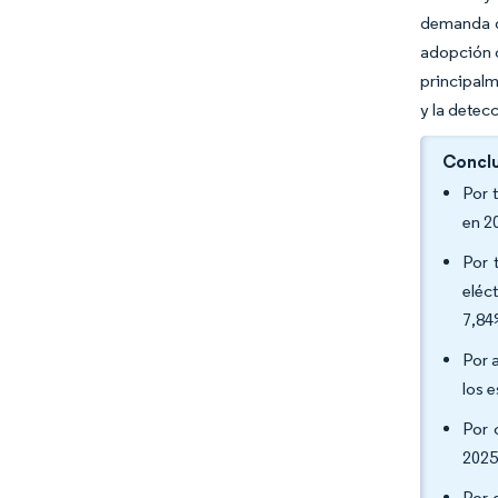
demanda de
adopción c
principalm
y la detec
Conclu
Por 
en 2
Por 
eléc
7,84
Por 
los 
Por 
2025
Por 