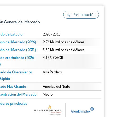
Participación
ón General del Mercado
odo de Estudio
2020 - 2031
ño del Mercado (2026)
2.76 Mil millones de dólares
ño del Mercado (2031)
3.38 Mil millones de dólares
 de crecimiento (2026 -
4.13% CAGR
)
ado de Crecimiento
Asia Pacífico
n según CC BY 4.0.
Rápido
ado Más Grande
América del Norte
entración del Mercado
Medio
n © Mordor Intelligence. El uso requiere atribución según CC BY 4.0.
dores principales