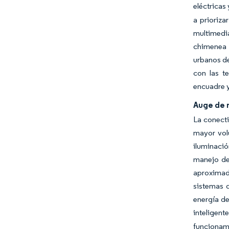
eléctricas
a prioriza
multimedia
chimenea 
urbanos de
con las t
encuadre y
Auge de 
La conecti
mayor vol
iluminació
manejo de
aproximada
sistemas 
energía de
inteligent
funcionam