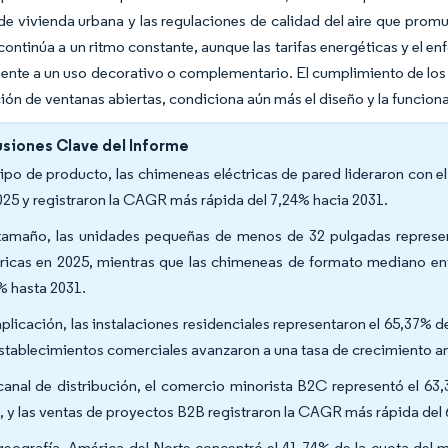
 vivienda urbana y las regulaciones de calidad del aire que promue
ontinúa a un ritmo constante, aunque las tarifas energéticas y el en
ente a un uso decorativo o complementario. El cumplimiento de los
ción de ventanas abiertas, condiciona aún más el diseño y la funcion
siones Clave del Informe
tipo de producto, las chimeneas eléctricas de pared lideraron con 
025 y registraron la CAGR más rápida del 7,24% hacia 2031.
tamaño, las unidades pequeñas de menos de 32 pulgadas represe
tricas en 2025, mientras que las chimeneas de formato mediano en
% hasta 2031.
aplicación, las instalaciones residenciales representaron el 65,37% 
establecimientos comerciales avanzaron a una tasa de crecimiento an
canal de distribución, el comercio minorista B2C representó el 63
, y las ventas de proyectos B2B registraron la CAGR más rápida del
geografía, América del Norte concentró el 41,74% de la cuota del 