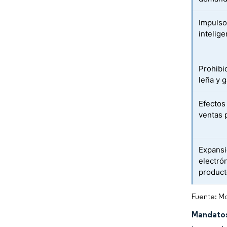
Impulso
intelig
Prohibi
leña y 
Efectos
ventas
Expansi
electró
produc
Fuente: Mo
Mandatos