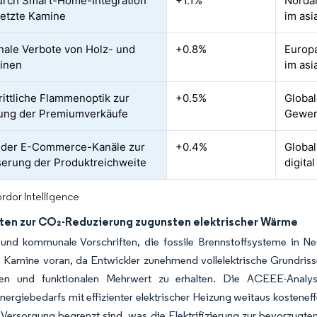
durch Smart-Home-Integration
+1.1%
Norda
netzte Kamine
im asi
le Verbote von Holz- und
+0.8%
Europa
inen
im asi
rittliche Flammenoptik zur
+0.5%
Globa
ung der Premiumverkäufe
Gewer
 der E-Commerce-Kanäle zur
+0.4%
Global
erung der Produktreichweite
digita
rdor Intelligence
ften zur CO₂-Reduzierung zugunsten elektrischer Wärme
e und kommunale Vorschriften, die fossile Brennstoffsysteme in 
e Kamine voran, da Entwickler zunehmend vollelektrische Grundris
hen und funktionalen Mehrwert zu erhalten. Die ACEEE-Analys
rgiebedarfs mit effizienter elektrischer Heizung weitaus kosteneffek
 Versorgung begrenzt sind, was die Elektrifizierung zur bevorzug