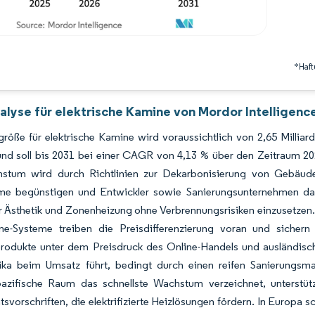
*Haft
alyse für elektrische Kamine von Mordor Intelligenc
röße für elektrische Kamine wird voraussichtlich von 2,65 Millia
nd soll bis 2031 bei einer CAGR von 4,13 % über den Zeitraum 20
stum wird durch Richtlinien zur Dekarbonisierung von Gebäuden 
me begünstigen und Entwickler sowie Sanierungsunternehmen daz
r Ästhetik und Zonenheizung ohne Verbrennungsrisiken einzusetzen
e-Systeme treiben die Preisdifferenzierung voran und sicher
rodukte unter dem Preisdruck des Online-Handels und ausländische
ka beim Umsatz führt, bedingt durch einen reifen Sanierungsma
-pazifische Raum das schnellste Wachstum verzeichnet, unters
ätsvorschriften, die elektrifizierte Heizlösungen fördern. In Europ