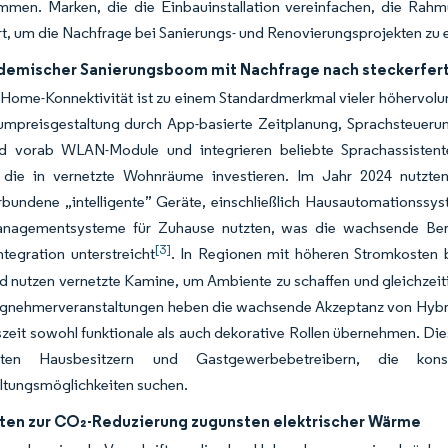
immen. Marken, die die Einbauinstallation vereinfachen, die Rahm
rt, um die Nachfrage bei Sanierungs- und Renovierungsprojekten zu 
emischer Sanierungsboom mit Nachfrage nach steckerfer
Home-Konnektivität ist zu einem Standardmerkmal vieler höhervolu
umpreisgestaltung durch App-basierte Zeitplanung, Sprachsteuerun
 vorab WLAN-Module und integrieren beliebte Sprachassistente
, die in vernetzte Wohnräume investieren. Im Jahr 2024 nutz
rbundene „intelligente” Geräte, einschließlich Hausautomationssys
nagementsysteme für Zuhause nutzten, was die wachsende Bereits
[3]
tegration unterstreicht
. In Regionen mit höheren Stromkosten 
d nutzen vernetzte Kamine, um Ambiente zu schaffen und gleichzei
gnehmerveranstaltungen heben die wachsende Akzeptanz von Hybrid-
eit sowohl funktionale als auch dekorative Rollen übernehmen. Diese
ssten Hausbesitzern und Gastgewerbebetreibern, die kon
ltungsmöglichkeiten suchen.
ften zur CO₂-Reduzierung zugunsten elektrischer Wärme