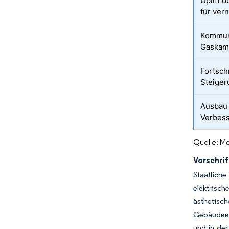
Uplift 
für ver
Kommuna
Gaskam
Fortsch
Steiger
Ausbau
Verbess
Quelle: Mo
Vorschri
Staatlich
elektrisch
ästhetisc
Gebäudeene
und in der