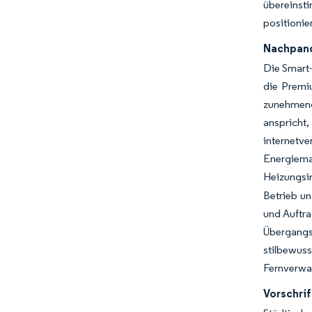
übereinst
positionie
Nachpand
Die Smart-
die Premi
zunehmend
anspricht
internetve
Energiema
Heizungsin
Betrieb un
und Auftra
Übergangsz
stilbewu
Fernverwa
Vorschri