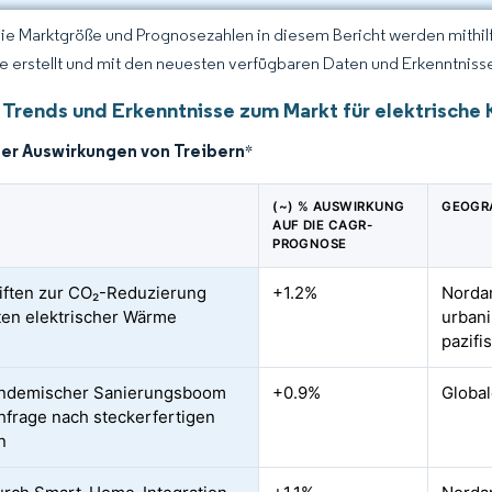
Die Marktgröße und Prognosezahlen in diesem Bericht werden mithi
ce erstellt und mit den neuesten verfügbaren Daten und Erkenntnisse
 Trends und Erkenntnisse zum Markt für elektrische
der Auswirkungen von Treibern
*
(~) % AUSWIRKUNG
GEOGR
AUF DIE CAGR-
PROGNOSE
iften zur CO₂-Reduzierung
+1.2%
Nordam
en elektrischer Wärme
urbani
pazif
ndemischer Sanierungsboom
+0.9%
Global
hfrage nach steckerfertigen
n