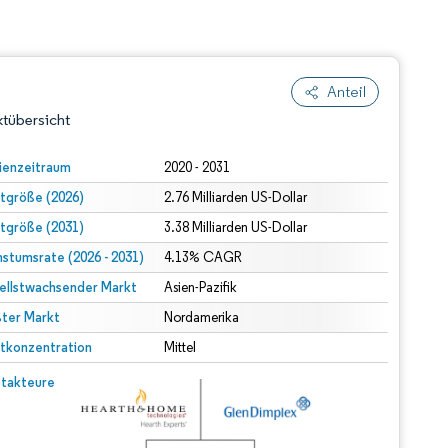
Anteil
tübersicht
ienzeitraum
2020 - 2031
tgröße (2026)
2.76 Milliarden US-Dollar
tgröße (2031)
3.38 Milliarden US-Dollar
stumsrate (2026 - 2031)
4.13% CAGR
ellstwachsender Markt
Asien-Pazifik
ter Markt
dert Namensnennung gemäß CC BY 4.0.
Nordamerika
tkonzentration
Mittel
© Mordor Intelligence. Wiederverwendung erfordert Namensnennung gemäß CC BY 4.0.
takteure