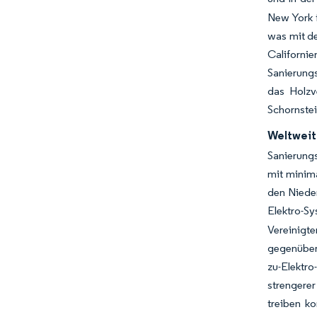
New York f
was mit d
Californi
Sanierungs
das Holzv
Schornstei
Weltweit
Sanierungs
mit minim
den Nieder
Elektro-S
Vereinigt
gegenüber
zu-Elektr
strengerer
treiben k