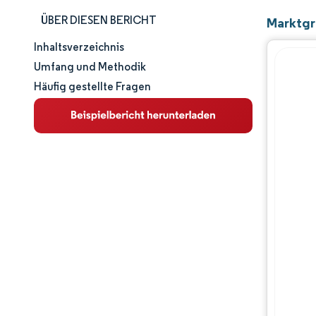
ÜBER DIESEN BERICHT
Marktgr
Inhaltsverzeichnis
Marktgröße und -anteil
Umfang und Methodik
Häufig gestellte Fragen
Marktanalyse
Trends und Einblicke
Segmentanalyse
Geografische Analyse
Wettbewerbslandschaft
Hauptakteure
Branchenentwicklungen