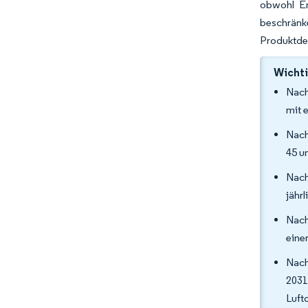
obwohl En
beschränk
Produktdes
Wichti
Nach
mit 
Nach
45 u
Nach
jähr
Nach
eine
Nach
2031
Luft