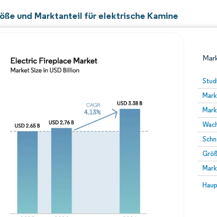
öße und Marktanteil für elektrische Kamine
Mark
Stud
Mark
Mark
Wach
Schn
Größ
Bild © Mordor Intelligence. Wiederverwendung erfor
Mark
Bild 
Haup