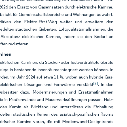
b 2026 den Ersatz von Gaseinsätzen durch elektrische Kamine,
sabsicht für Gemeinschaftsbereiche und Wohnungen bewahrt.
stärken den Elektro-First-Weg weiter und erweitern den
iedelten städtischen Gebieten. Luftqualitätsmaßnahmen, die
 Akzeptanz elektrischer Kamine, indem sie den Bedarf an
ften reduzieren.
minen
ektrischen Kaminen, da Stecker- oder festverdrahtete Geräte
ge in bestehende Innenräume integriert werden können. In
erden, im Jahr 2024 auf etwa 11 %, wobei auch hybride Gas-
[2]
lektrischen Lösungen und Fernwärme verstärkt
. In den
usbesitzer dazu, Modernisierungen und Ersatzmaßnahmen
 die in Medienwände und Mauerwerksöffnungen passen. Holz-
den Kamin als Blickfang und unterstützen die Einhaltung
edelten städtischen Kernen des asiatisch-pazifischen Raums
ktrischer Kamine voran, die mit Medienwand-Designtrends