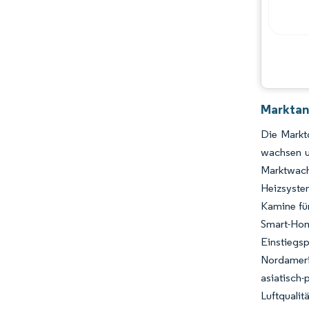
Marktan
Die Marktg
wachsen u
Marktwach
Heizsyste
Kamine fü
Smart-Hom
Einstiegsp
Nordameri
asiatisch
Luftqualit