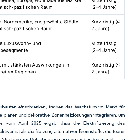
merika, Europa, wohlhabende Märkte
Mittelfristig
atisch-pazifischen Raum
(2–4 Jahre)
, Nordamerika, ausgewählte Städte
Kurzfristig (≤
atisch-pazifischen Raum
2 Jahre)
le Luxuswohn- und
Mittelfristig
besegmente
(2–4 Jahre)
, mit stärksten Auswirkungen in
Kurzfristig (≤
l reifen Regionen
2 Jahre)
Neubauten einschränken, treiben das Wachstum im Markt für
se planen und dekorative Zonenheizlösungen integrieren, um
e vom April 2025 ergab, dass die Elektrifizierung des
tiver ist als die Nutzung alternativer Brennstoffe, die teurer
[1]
ten Strategie zur Dekarbonisierung von Gebäuden macht
. In