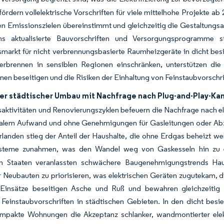
ördern vollelektrische Vorschriften für viele mittelhohe Projekte a
en Emissionszielen übereinstimmt und gleichzeitig die Gestaltung
ens aktualisierte Bauvorschriften und Versorgungsprogramme 
markt für nicht verbrennungsbasierte Raumheizgeräte in dicht bes
erbrennen in sensiblen Regionen einschränken, unterstützen die
nen beseitigen und die Risiken der Einhaltung von Feinstaubvorschri
er städtischer Umbau mit Nachfrage nach Plug-and-Play-Ka
aktivitäten und Renovierungszyklen befeuern die Nachfrage nach el
alem Aufwand und ohne Genehmigungen für Gasleitungen oder Abzü
landen stieg der Anteil der Haushalte, die ohne Erdgas beheizt w
ysteme zunahmen, was den Wandel weg von Gaskesseln hin zu e
en Staaten veranlassten schwächere Baugenehmigungstrends Ha
 Neubauten zu priorisieren, was elektrischen Geräten zugutekam,
o-Einsätze beseitigen Asche und Ruß und bewahren gleichzeitig 
 Feinstaubvorschriften in städtischen Gebieten. In den dicht besi
ompakte Wohnungen die Akzeptanz schlanker, wandmontierter ele