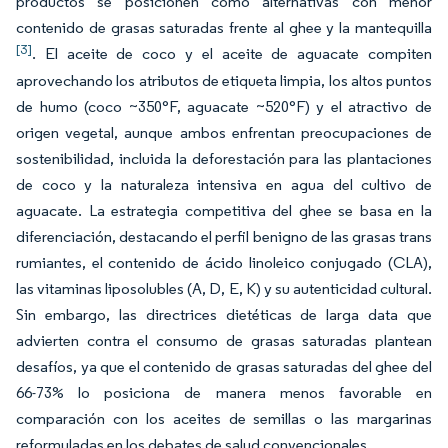
productos se posicionen como alternativas con menor
contenido de grasas saturadas frente al ghee y la mantequilla
[3]
. El aceite de coco y el aceite de aguacate compiten
aprovechando los atributos de etiqueta limpia, los altos puntos
de humo (coco ~350°F, aguacate ~520°F) y el atractivo de
origen vegetal, aunque ambos enfrentan preocupaciones de
sostenibilidad, incluida la deforestación para las plantaciones
de coco y la naturaleza intensiva en agua del cultivo de
aguacate. La estrategia competitiva del ghee se basa en la
diferenciación, destacando el perfil benigno de las grasas trans
rumiantes, el contenido de ácido linoleico conjugado (CLA),
las vitaminas liposolubles (A, D, E, K) y su autenticidad cultural.
Sin embargo, las directrices dietéticas de larga data que
advierten contra el consumo de grasas saturadas plantean
desafíos, ya que el contenido de grasas saturadas del ghee del
66-73% lo posiciona de manera menos favorable en
comparación con los aceites de semillas o las margarinas
reformuladas en los debates de salud convencionales.