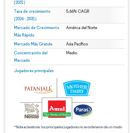
(2031)
Tasa de crecimiento
5.66% CAGR
(2026 - 2031)
Mercado de Crecimiento
América del Norte
Más Rápido
Mercado Más Grande
Asia Pacífico
Concentración del
Medio
Mercado
Imagen © Mordor Intelligence. El uso requiere atribución según CC BY 4.0.
Jugadores principales
*Nota aclaratoria: los principales jugadores no se ordenaron de un modo