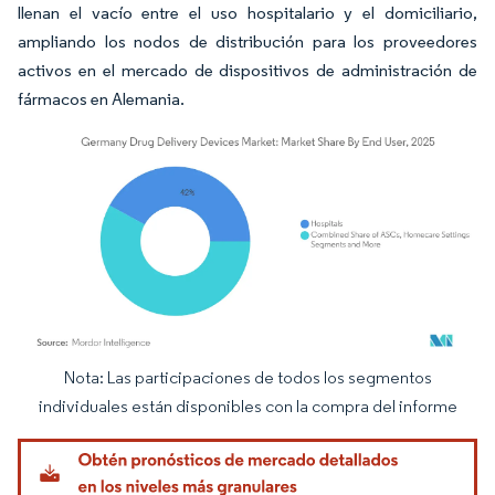
llenan el vacío entre el uso hospitalario y el domiciliario,
ampliando los nodos de distribución para los proveedores
activos en el mercado de dispositivos de administración de
fármacos en Alemania.
Nota: Las participaciones de todos los segmentos
Imagen © Mordor Intelligence. El uso requiere atribución según CC BY 4.0.
individuales están disponibles con la compra del informe