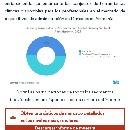
enriqueciendo conjuntamente los conjuntos de herramientas
clínicas disponibles para los profesionales en el mercado de
dispositivos de administración de fármacos en Alemania.
Nota: Las participaciones de todos los segmentos
Imagen © Mordor Intelligence. El uso requiere atribución según CC BY 4.0.
individuales están disponibles con la compra del informe