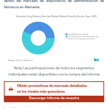
dentro del mercado de dispositivos de administración de
fármacos en Alemania.
Nota: Las participaciones de todos los segmentos
Imagen © Mordor Intelligence. El uso requiere atribución según CC BY 4.0.
individuales están disponibles con la compra del informe