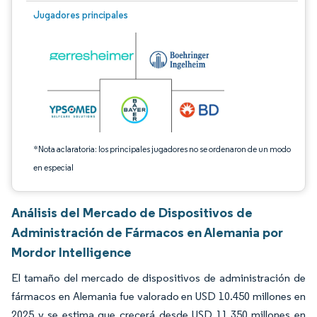
Imagen © Mordor Intelligence. El uso requiere atribución según CC BY 4.0.
Jugadores principales
*Nota aclaratoria: los principales jugadores no se ordenaron de un modo
en especial
Análisis del Mercado de Dispositivos de
Administración de Fármacos en Alemania por
Mordor Intelligence
El tamaño del mercado de dispositivos de administración de
fármacos en Alemania fue valorado en USD 10.450 millones en
2025 y se estima que crecerá desde USD 11.350 millones en