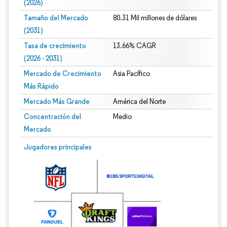
(2026)
Tamaño del Mercado
80.31 Mil millones de dólares
(2031)
Tasa de crecimiento
13.66% CAGR
(2026 - 2031)
Mercado de Crecimiento
Asia Pacífico
Más Rápido
Mercado Más Grande
América del Norte
Concentración del
Medio
Mercado
Imagen © Mordor Intelligence. El uso requiere atribución según CC BY 4.0.
Jugadores principales