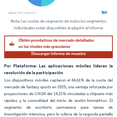
Nota: Las cuotas de segmento de todos los segmentos
Imagen © Mordor Intelligence. El uso requiere atribución según CC BY 4.0.
individuales están disponibles al adquirir el informe
Por Plataforma: Las aplicaciones móviles lideran la
revolución de la participación
Los dispositivos móviles captaron el 64,61% de la cuota del
mercado de fantasy sports en 2025, una ventaja reforzada por
proyecciones de CAGR del 14,21% vinculadas a chipsets más
rápidos y la comodidad del inicio de sesión biométrico. El
segmento de escritorio permanece para tareas de
investigación intensiva, pero la cultura de la segunda pantalla