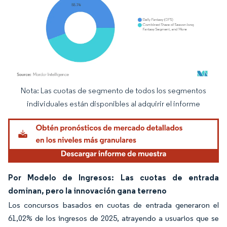
Nota: Las cuotas de segmento de todos los segmentos
Imagen © Mordor Intelligence. El uso requiere atribución según CC BY 4.0.
individuales están disponibles al adquirir el informe
Por Modelo de Ingresos: Las cuotas de entrada
dominan, pero la innovación gana terreno
Los concursos basados en cuotas de entrada generaron el
61,02% de los ingresos de 2025, atrayendo a usuarios que se