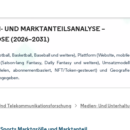
 UND MARKTANTEILSANALYSE – W
 (2026–2031)
tball, Basketball, Baseball und weitere), Plattform (Website, mobile
aison-lang Fantasy, Daily Fantasy und weitere), Umsatzmodell
Spielen, abonnementbasiert, NFT/Token-gesteuert) und Geografie
angegeben.
 Und Telekommunikationsforschung
Medien- Und Unterhalt
 Sports Marktgröße und Marktanteil