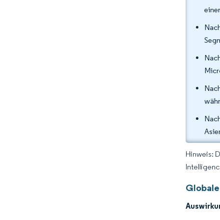
eine
Nach
Segm
Nach
Micr
Nach
währ
Nach
Asie
Hinweis: 
Intelligen
Globale
Auswirku