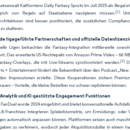
tsanwalt Kaliforniens Daily Fantasy Sports im Juli 2025 als illegal ein
[2]
eppich von Regeln auf Staatsebene navigieren müssen.
Unte
rchitekturen sind besser positioniert, die zusätzlichen Complian
 zu skalieren.
e ligageführte Partnerschaften und offizielle Datenlizenz
nelle Ligen betrachten die Fantasy-Integration mittlerweile sowo
t. Das erweiterte US-Rechtepakt von Amazon Prime Video – 66 N
[3]
antasy-Overlays, die mit Live-Streams synchronisiert werden.
Di
s + Entertainment fördert die Bekanntheit über den Podcast „New H
arden Impressionen erzielte. Diese Kooperationen sichern Premi
rauen – Vorteile, die kleine Betreiber nur schwer replizieren können.
-Analytik und KI-gestützte Engagement-Funktionen
FanDuel wurde 2024 eingeführt und bietet konversationelle Aufstellu
B-Franchises integrieren Spielerbiometrie, um Ermüdungs- oder V
ngen automatisch anpassen können. Plattformen setzen auch masch
aben zu verfeinern, wodurch jeder Akquisitionsdollar in einem ha