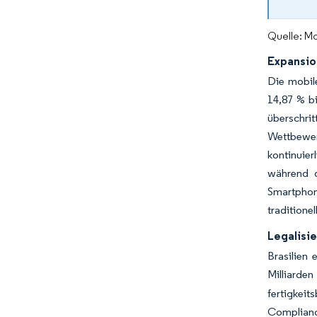
Quelle: Mo
Expansio
Die mobil
14,87 % bi
überschri
Wettbewer
kontinuie
während d
Smartphon
tradition
Legalisi
Brasilien
Milliarde
fertigkeit
Complian