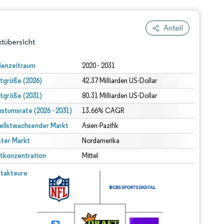
Anteil
tübersicht
ienzeitraum
2020 - 2031
tgröße (2026)
42.37 Milliarden US-Dollar
tgröße (2031)
80.31 Milliarden US-Dollar
stumsrate (2026 - 2031)
13.66% CAGR
ellstwachsender Markt
Asien-Pazifik
ter Markt
dert Namensnennung gemäß CC BY 4.0.
Nordamerika
tkonzentration
Mittel
© Mordor Intelligence. Wiederverwendung erfordert Namensnennung gemäß CC BY 4.0.
takteure