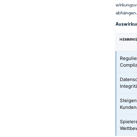
wirkungsv
abhängen
Auswirku
HEMMNI
Regulie
Compli
Datensc
Integri
Steige
Kunden
Spiele
Wettbe