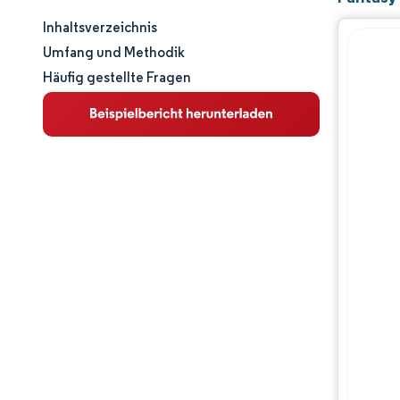
Inhaltsverzeichnis
Marktgröße und -anteil
Umfang und Methodik
Häufig gestellte Fragen
Marktanalyse
Trends und Einblicke
Segmentanalyse
Geografische Analyse
Regulatorisches Umfeld
Wettbewerbslandschaft
Hauptakteure
Chancen & Aussichten