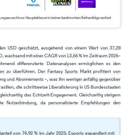
ungsausschluss: Hauptakteure in keiner bestimmten Reihenfolge sortiert
arden USD geschätzt, ausgehend von einem Wert von 37,28
 USD, wachsend mit einer CAGR von 13,66 % im Zeitraum 2026–
nehmend differenzierte Datenanalysen ermöglichen es den
len zu überführen. Der Fantasy Sports Markt profitiert von
ung und Abonnements –, was ihn weniger anfällig gegenüber
asilien, die schrittweise Liberalisierung in US-Bundesstaaten
leichzeitig das Echtzeit-Engagement. Gleichzeitig steigern
n die Nutzerbindung, da personalisierte Empfehlungen den
anteil von 74,92 % im Jahr 2025; Esports expandiert mit