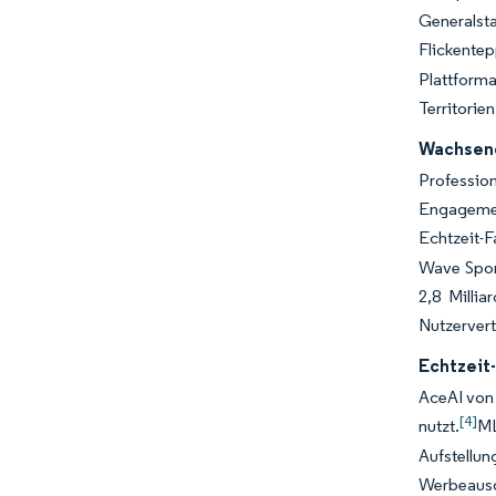
Generalstaa
Flickent
Plattforma
Territorien
Wachsend
Professio
Engagemen
Echtzeit-F
Wave Sport
2,8 Milli
Nutzervert
Echtzeit
AceAI von 
[4]
nutzt.
ML
Aufstellu
Werbeausg