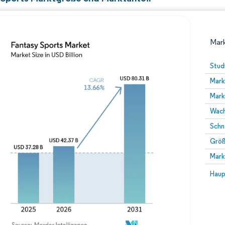
Mark
Stud
Mark
Mark
Wach
Schn
Größ
Bild © Mordor Intelligence. Wiederverwendung erfor
Mark
Bild 
Haup