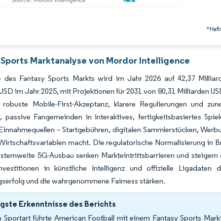
*Haft
 Sports Marktanalyse von Mordor Intelligence
 des Fantasy Sports Markts wird im Jahr 2026 auf 42,37 Milli
 USD im Jahr 2025, mit Projektionen für 2031 von 80,31 Milliarden
 robuste Mobile-First-Akzeptanz, klarere Regulierungen und zu
, passive Fangemeinden in interaktives, fertigkeitsbasiertes Spie
Einnahmequellen – Startgebühren, digitalen Sammlerstücken, Werb
Wirtschaftsvariablen macht. Die regulatorische Normalisierung in Br
stemweite 5G-Ausbau senken Markteintrittsbarrieren und steigern g
investitionen in künstliche Intelligenz und offizielle Ligadate
gserfolg und die wahrgenommene Fairness stärken.
gste Erkenntnisse des Berichts
 Sportart führte American Football mit einem Fantasy Sports Markt