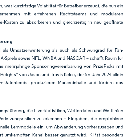
, was kurzfristige Volatilität für Betreiber erzeugt, die nun ein
rnehmen mit erfahrenen Rechtsteams und modularen
ce-Kosten zu absorbieren und gleichzeitig in neu geöffnete
ierung
hl als Umsatzerweiterung als auch als Schwungrad für Fan-
BA-Spiele sowie NFL, WNBA und NASCAR – schafft Raum für
e mehrjährige Sponsoringvereinbarung von PrizePicks mit
eights” von Jason und Travis Kelce, der im Jahr 2024 allein
um-Datenfeeds, produzieren Markeninhalte und fördern das
ngsführung, die Live-Statistiken, Wetterdaten und Wettlinien
erletzungsrisiken zu erkennen – Eingaben, die empfohlene
inelle Lernmodelle ein, um Abwanderung vorherzusagen und
rt umkämpften Kanal besser genutzt wird. KI ist besonders