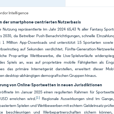
rdor Intelligence
n der smartphone-zentrierten Nutzerbasis
e Nutzung repräsentierte im Jahr 2024 65,43 % aller Fantasy Spor
s 2030, da Betreiber Push-Benachrichtigungen, schnelle Einzahlun
tt 1 Million App-Downloads und unterstützt 15 Sportarten sowie
bseinstieg auf Sekunden verdichtet. Fünfte-Generation-Netzwerke
rliche Prop-artige Wettbewerbe, die Live-Spielverläufe widerspie
es Spiels an, was auf proprietäre mobile Fähigkeiten als Eng
es das primäre Internetgerät darstellen, erweitert dieser Mob
ellen desktop-abhängigen demografischen Gruppen hinaus.
erung von Online-Sportwetten in neuen Jurisdiktionen
 eröffnete im Januar 2025 einen regulierten Rahmen für Sportwett
[1]
n USD erreichen wird.
Regionale Auswirkungen sind im Gange, 
sbasiertem Spielen und Wettbewerben mit echtem Geldeinsatz prüfen. D
ce beschleunigen und Werbepartnerschaften sichern können, 