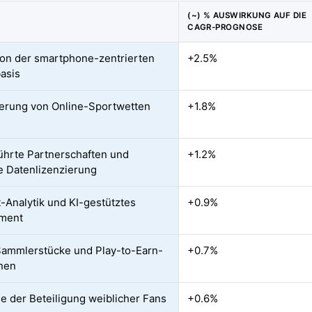
(~) % AUSWIRKUNG AUF DIE
CAGR-PROGNOSE
on der smartphone-zentrierten
+2.5%
asis
ierung von Online-Sportwetten
+1.8%
ührte Partnerschaften und
+1.2%
le Datenlizenzierung
t-Analytik und KI-gestütztes
+0.9%
ment
ammlerstücke und Play-to-Earn-
+0.7%
nen
 der Beteiligung weiblicher Fans
+0.6%