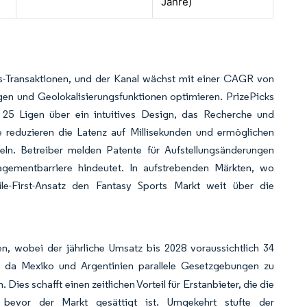
Jahre)
ts-Transaktionen, und der Kanal wächst mit einer CAGR von
gen und Geolokalisierungsfunktionen optimieren. PrizePicks
 25 Ligen über ein intuitives Design, das Recherche und
 reduzieren die Latenz auf Millisekunden und ermöglichen
geln. Betreiber melden Patente für Aufstellungsänderungen
agementbarriere hindeutet. In aufstrebenden Märkten, wo
ile-First-Ansatz den Fantasy Sports Markt weit über die
en, wobei der jährliche Umsatz bis 2028 voraussichtlich 34
da Mexiko und Argentinien parallele Gesetzgebungen zu
ies schafft einen zeitlichen Vorteil für Erstanbieter, die die
bevor der Markt gesättigt ist. Umgekehrt stufte der