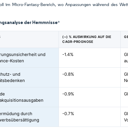
oll im Micro-Fantasy-Bereich, wo Anpassungen während des Wet
.
ngsanalyse der Hemmnisse
*
S
(~) % AUSWIRKUNG AUF DIE
G
CAGR-PROGNOSE
rungsunsicherheit und
-1.4%
Gl
ance-Kosten
a
hutz- und
-0.8%
G
tätsbedenken
N
nde
-0.9%
G
akquisitionsausgaben
rermüdung durch
-0.7%
G
werbsübersättigung
V