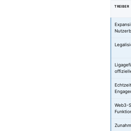
TREIBER
Expansi
Nutzerb
Legalis
Ligagef
offiziel
Echtzei
Engage
Web3-S
Funktio
Zunahme