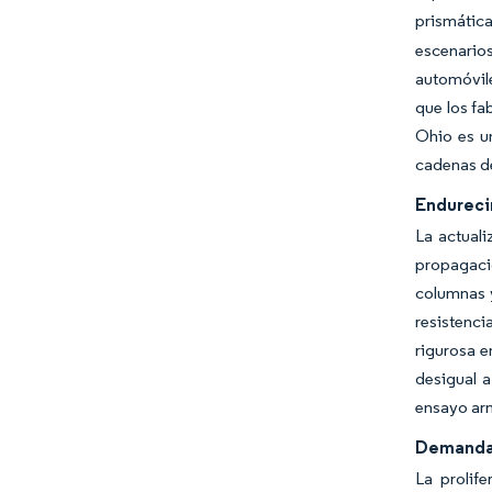
prismátic
escenario
automóvile
que los fa
Ohio es u
cadenas de
Endureci
La actual
propagaci
columnas y
resistenci
rigurosa e
desigual 
ensayo ar
Demanda 
La prolif