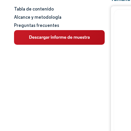
Tabla de contenido
Tamaño y cuota de mercado
Alcance y metodología
Preguntas frecuentes
Análisis de mercado
Tendencias e ideas
Análisis de segmentos
Análisis geográfico
Panorama competitivo
Jugadores principales
Desarrollos de la industria