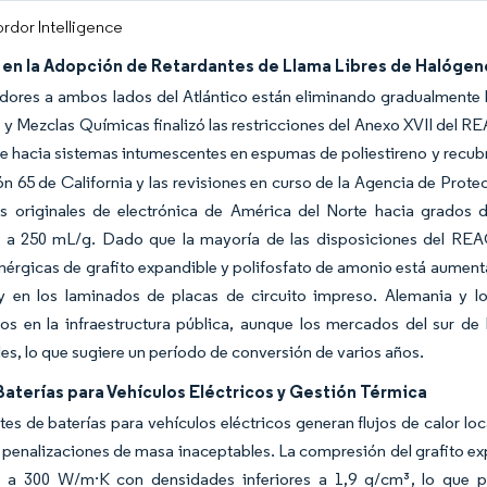
rdor Intelligence
en la Adopción de Retardantes de Llama Libres de Halógen
adores a ambos lados del Atlántico están eliminando gradualmente
 y Mezclas Químicas finalizó las restricciones del Anexo XVII del
se hacia sistemas intumescentes en espumas de poliestireno y recub
n 65 de California y las revisiones en curso de la Agencia de Prote
s originales de electrónica de América del Norte hacia grados d
s a 250 mL/g. Dado que la mayoría de las disposiciones del RE
nérgicas de grafito expandible y polifosfato de amonio está aumenta
y en los laminados de placas de circuito impreso. Alemania y lo
s en la infraestructura pública, aunque los mercados del sur de E
les, lo que sugiere un período de conversión de varios años.
aterías para Vehículos Eléctricos y Gestión Térmica
es de baterías para vehículos eléctricos generan flujos de calor l
n penalizaciones de masa inaceptables. La compresión del grafito ex
s a 300 W/m·K con densidades inferiores a 1,9 g/cm³, lo que pe