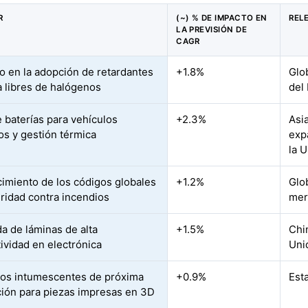
R
(~) % DE IMPACTO EN
REL
LA PREVISIÓN DE
CAGR
 en la adopción de retardantes
+1.8%
Glo
a libres de halógenos
del
 baterías para vehículos
+2.3%
Asi
cos y gestión térmica
exp
la 
imiento de los códigos globales
+1.2%
Glo
ridad contra incendios
mer
 de láminas de alta
+1.5%
Chi
ividad en electrónica
Uni
os intumescentes de próxima
+0.9%
Est
ión para piezas impresas en 3D