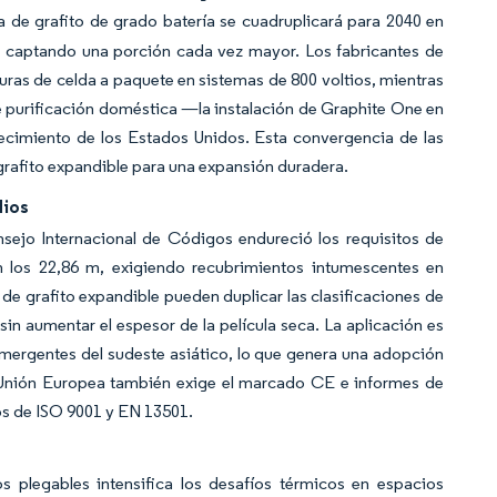
 de grafito de grado batería se cuadruplicará para 2040 en
ca captando una porción cada vez mayor. Los fabricantes de
turas de celda a paquete en sistemas de 800 voltios, mientras
e purificación doméstica —la instalación de Graphite One en
ecimiento de los Estados Unidos. Esta convergencia de las
grafito expandible para una expansión duradera.
dios
sejo Internacional de Códigos endureció los requisitos de
 los 22,86 m, exigiendo recubrimientos intumescentes en
e grafito expandible pueden duplicar las clasificaciones de
in aumentar el espesor de la película seca. La aplicación es
mergentes del sudeste asiático, lo que genera una adopción
 Unión Europea también exige el marcado CE e informes de
s de ISO 9001 y EN 13501.
os plegables intensifica los desafíos térmicos en espacios