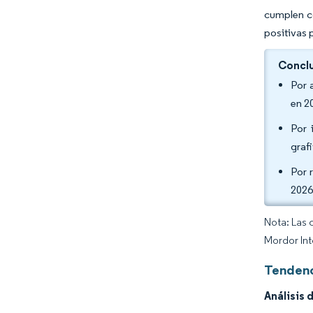
cumplen co
positivas 
Conclu
Por 
en 2
Por 
graf
Por 
2026
Nota: Las 
Mordor Int
Tendenc
Análisis 