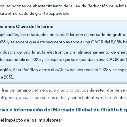
n las normas de abastecimiento de la Ley de Reducción de la Infla
para el mercado de grafito expandible.
siones Clave del Informe
aplicación, los retardantes de llama lideraron el mercado de grafit
025, y se espera que este segmento avance a una CAGR del 8,05% ha
industria de uso final, la electrónica y el almacenamiento de en
ito expandible en 2025 y se espera que se expandan a una CAGR del 
región, Asia-Pacífico captó el 57,51% del volumen en 2025 y se esp
 a 2031.
cifras del tamaño del mercado y los pronósticos de este informe se
elligence, actualizado con los datos y conocimientos más recientes 
ias e Información del Mercado Global de Grafito Ex
del Impacto de los Impulsores
*