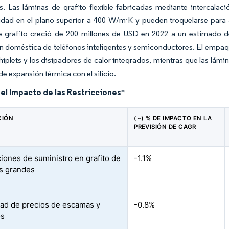
. Las láminas de grafito flexible fabricadas mediante intercalac
idad en el plano superior a 400 W/m·K y pueden troquelarse para
e grafito creció de 200 millones de USD en 2022 a un estimado de
 doméstica de teléfonos inteligentes y semiconductores. El empaq
chiplets y los disipadores de calor integrados, mientras que las lám
de expansión térmica con el silicio.
del Impacto de las Restricciones
*
CIÓN
(~) % DE IMPACTO EN LA
PREVISIÓN DE CAGR
ciones de suministro en grafito de
-1.1%
s grandes
idad de precios de escamas y
-0.8%
os