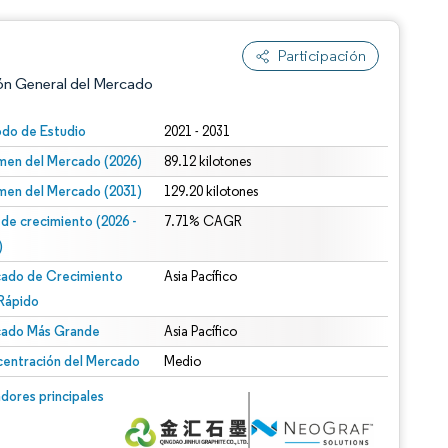
Participación
ón General del Mercado
odo de Estudio
2021 - 2031
men del Mercado (2026)
89.12 kilotones
men del Mercado (2031)
129.20 kilotones
 de crecimiento (2026 -
7.71% CAGR
)
ado de Crecimiento
Asia Pacífico
n según CC BY 4.0.
Rápido
ado Más Grande
Asia Pacífico
entración del Mercado
Medio
n © Mordor Intelligence. El uso requiere atribución según CC BY 4.0.
dores principales