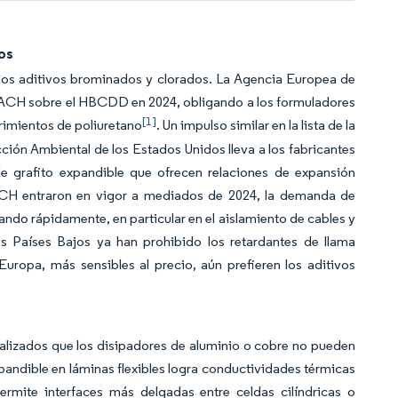
os
 los aditivos brominados y clorados. La Agencia Europea de
 REACH sobre el HBCDD en 2024, obligando a los formuladores
[1]
rimientos de poliuretano
. Un impulso similar en la lista de la
cción Ambiental de los Estados Unidos lleva a los fabricantes
e grafito expandible que ofrecen relaciones de expansión
ACH entraron en vigor a mediados de 2024, la demanda de
ndo rápidamente, en particular en el aislamiento de cables y
s Países Bajos ya han prohibido los retardantes de llama
uropa, más sensibles al precio, aún prefieren los aditivos
ocalizados que los disipadores de aluminio o cobre no pueden
pandible en láminas flexibles logra conductividades térmicas
rmite interfaces más delgadas entre celdas cilíndricas o