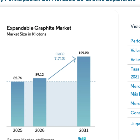
Visi
Perí
Volu
Volu
Tasa
2031
Merc
Imagen © Mordor Intelligence. El uso requiere atribució
Más 
Merc
Conc
Image
Juga