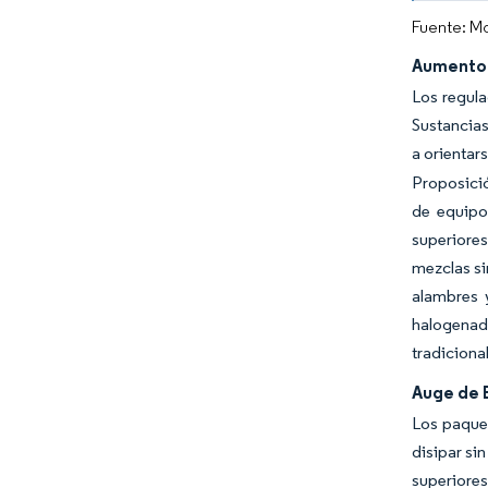
Fuente: Mo
Aumento 
Los regul
Sustancias
a orientar
Proposició
de equipo
superiore
mezclas si
alambres 
halogenado
tradiciona
Auge de B
Los paquet
disipar si
superiore