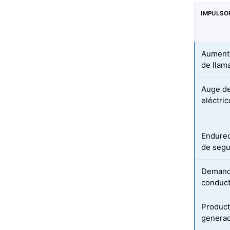
IMPULSO
Aumento
de llam
Auge de
eléctri
Endurec
de segu
Demanda
conduct
Product
generac