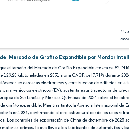
*Nota
espec
s del Mercado de Grafito Expandible por Mordor Intel
que el tamaño del Mercado de Grafito Expandible crezca de 82,74 ki
ce 129,20 kilotoneladas en 2031 a una CAGR del 7,71% durante 202
halógenos en carcasas electrónicas y construcción de edificios en alt
s para vehículos eléctricos (EV), sustenta esta trayectoria de crec
uropea de Sustancias y Mezclas Químicas de 2024 sobre el hexabro
de grafito expandible. Mientras tanto, la Agencia Internacional de
atería en 2023, confirmando el giro estructural desde los usos refr
ica. Los controles de exportación de China de diciembre de 2023 sob
 materias primas, lo que llevó a los fabricantes de automóviles y ba