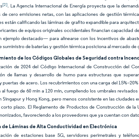
[2]
as
. La Agencia Internacional de Energía proyecta que la demanda
s de cero emisiones netas, con las aplicaciones de gestión térmi
s están calificando las láminas de grafito expandible para arquitec
bricantes de equipos originales occidentales financian capacidad d
n ejemplo destacado— para alinearse con los incentivos de abast
 suministro de baterías y gestión térmica posiciona al mercado de 
miento de los Códigos Globales de Seguridad contra Incen
ización de 2024 del Código Internacional de Construcción del Con
ón de llamas y desarrollo de humo para estructuras que superan
 puertas de acero. Los recubrimientos con una carga del 15%–20% d
a al fuego de 60 min a 120 min, cumpliendo los umbrales revisados s
n Singapur y Hong Kong, pero menos consistente en las ciudades e
a corto plazo. El Reglamento de Productos de Construcción de la
monizados, favoreciendo a los proveedores que ya cuentan con dato
de Láminas de Alta Conductividad en Electrónica
eración de estaciones base 5G, servidores perimetrales y teléfon