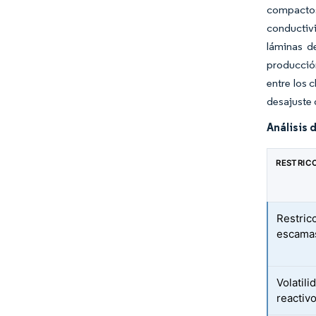
compactos
conductiv
láminas d
producción
entre los 
desajuste 
Análisis 
RESTRIC
Restric
escama
Volatil
reactiv