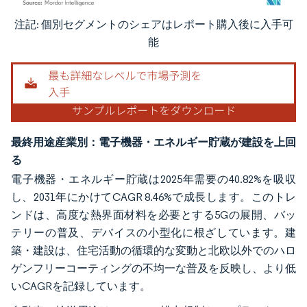
注記: 個別セグメントのシェアはレポート購入後に入手可
画像 © Mordor Intelligence。再利用にはCC BY 4.0の表示が必要です。
能
最終用途産業別：電子機器・エネルギー貯蔵が建設を上回
る
電子機器・エネルギー貯蔵は2025年需要の40.82%を吸収
し、2031年にかけてCAGR 8.46%で成長します。このトレ
ンドは、高度な熱界面材料を必要とする5Gの展開、バッ
テリーの普及、デバイスの小型化に根ざしています。建
築・建設は、住宅活動の循環的な変動と北欧以外でのハロ
ゲンフリーコーティングの不均一な普及を反映し、より低
いCAGRを記録しています。