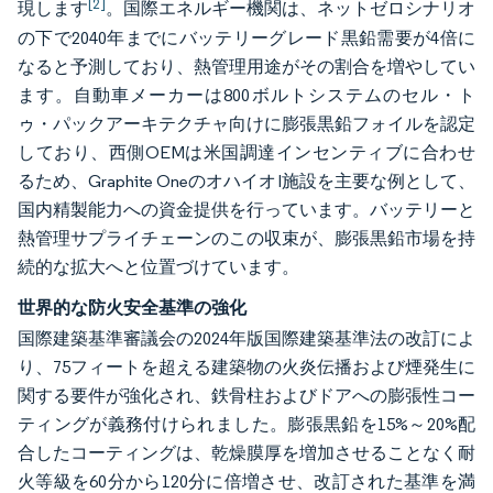
[2]
現します
。国際エネルギー機関は、ネットゼロシナリオ
の下で2040年までにバッテリーグレード黒鉛需要が4倍に
なると予測しており、熱管理用途がその割合を増やしてい
ます。自動車メーカーは800ボルトシステムのセル・ト
ゥ・パックアーキテクチャ向けに膨張黒鉛フォイルを認定
しており、西側OEMは米国調達インセンティブに合わせ
るため、Graphite OneのオハイオI施設を主要な例として、
国内精製能力への資金提供を行っています。バッテリーと
熱管理サプライチェーンのこの収束が、膨張黒鉛市場を持
続的な拡大へと位置づけています。
世界的な防火安全基準の強化
国際建築基準審議会の2024年版国際建築基準法の改訂によ
り、75フィートを超える建築物の火炎伝播および煙発生に
関する要件が強化され、鉄骨柱およびドアへの膨張性コー
ティングが義務付けられました。膨張黒鉛を15%～20%配
合したコーティングは、乾燥膜厚を増加させることなく耐
火等級を60分から120分に倍増させ、改訂された基準を満