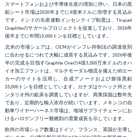
スマートフォンおよび半導体生産の増加に伴い、日本の黒
鉛シート市場は2030年までに4億米ドルに倍増する見込み
です。インドの生産連動インセンティブ制度は、Tirupati
Graphiteのサガールプロジェクトを促進しており、2026年
後半までに年間10,000トンを目標としています。
北米の市場シェアは、OEMがインフレ抑制法の調達規則
に合わせるにつれて大幅に成長する見込みです。2026年後
半の完成を目指すGraphite Oneの4億3,500万米ドルのオハ
イオ加工プラントは、マルチモーダル物流を備えた85エー
カーのサイトを活用し、合成アノードおよび膨張黒鉛
25,000トンを目標としています。カナダはケベック州とオ
ンタリオ州の鉱床を調査していますが、商業採掘は数年先
であり、近期的な輸入依存が続いています。メキシコの自
動車ワイヤーハーネス市場は、地域サプライチェーンにお
けるハロゲンフリー難燃剤の需要成長を示しています。
欧州の市場シェア数量はドイツ、フランス、英国が主導し