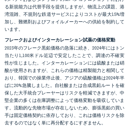
る新規能力は代替手段を提供しますが、物流上の課題、港
湾混雑、不規則な鉄道サービスによりコストが最大15%増
加し、難燃剤およびフォイルメーカーへの供給を制約して
います。
フレークおよびインターカレーション試薬の価格変動
2023年のフレーク黒鉛価格の急落に続き、2024年にはトン
当たり1,100米ドル近辺で安定したことで、調達の不確実
性が生じました。インターカレーションには硫酸または硝
酸が使用されますが、これらの価格は精製能力と相関して
おり、韓国での操業停止後、アジアの硫酸価格は2024年半
ばに20%急騰しました。自社酸または合成黒鉛ルートを確
保した大手統合プレーヤーはリスクを軽減できますが、中
堅企業の多くは在庫調整によって価格変動を吸収していま
す。流動的な先物市場が存在しないため、膨張黒鉛の買い
手は固定価格契約に依存しており、これは価格リスクを除
去するのではなく単に再分配するにすぎません。