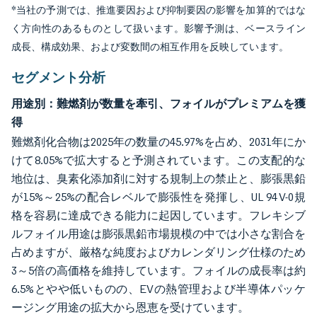
*当社の予測では、推進要因および抑制要因の影響を加算的ではな
く方向性のあるものとして扱います。影響予測は、ベースライン
成長、構成効果、および変数間の相互作用を反映しています。
セグメント分析
用途別：難燃剤が数量を牽引、フォイルがプレミアムを獲
得
難燃剤化合物は2025年の数量の45.97%を占め、2031年にか
けて8.05%で拡大すると予測されています。この支配的な
地位は、臭素化添加剤に対する規制上の禁止と、膨張黒鉛
が15%～25%の配合レベルで膨張性を発揮し、UL 94 V-0規
格を容易に達成できる能力に起因しています。フレキシブ
ルフォイル用途は膨張黒鉛市場規模の中では小さな割合を
占めますが、厳格な純度およびカレンダリング仕様のため
3～5倍の高価格を維持しています。フォイルの成長率は約
6.5%とやや低いものの、EVの熱管理および半導体パッケ
ージング用途の拡大から恩恵を受けています。