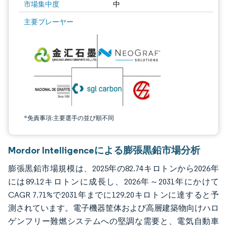
市場集中度
中
画像 © Mordor Intelligence。再利用にはCC BY 4.0の表示が必要です。
主要プレーヤー
*免責事項:主要選手の並び順不同
Mordor Intelligenceによる膨張黒鉛市場分析
膨張黒鉛市場規模は、2025年の82.74キロトンから2026年
には89.12キロトンに成長し、2026年～2031年にかけて
CAGR 7.71%で2031年までに129.20キロトンに達すると予
測されています。電子機器筐体および高層建築物向けハロ
ゲンフリー難燃システムへの堅調な需要と、電気自動車