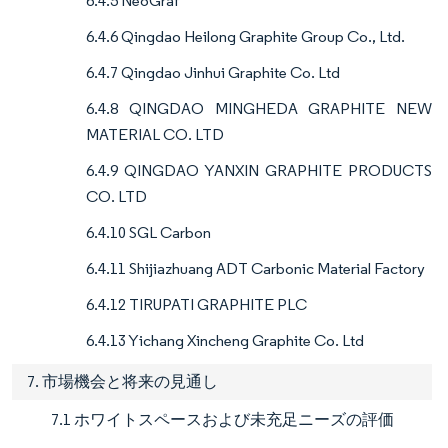
6.4.5 NeoGraf
6.4.6 Qingdao Heilong Graphite Group Co., Ltd.
6.4.7 Qingdao Jinhui Graphite Co. Ltd
6.4.8 QINGDAO MINGHEDA GRAPHITE NEW
MATERIAL CO. LTD
6.4.9 QINGDAO YANXIN GRAPHITE PRODUCTS
CO. LTD
6.4.10 SGL Carbon
6.4.11 Shijiazhuang ADT Carbonic Material Factory
6.4.12 TIRUPATI GRAPHITE PLC
6.4.13 Yichang Xincheng Graphite Co. Ltd
7. 市場機会と将来の見通し
7.1 ホワイトスペースおよび未充足ニーズの評価