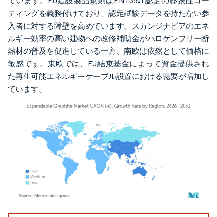
ています。EU建設製品規則はEN 13501認定の膨張性コー
ティングを義務付けており、認定試験データを持たない参
入者に対する障壁を高めています。スカンジナビアのエネ
ルギー効率の高い建物への改修補助金がハロゲンフリー断
熱材の普及を促進している一方、南欧は依然として価格に
敏感です。東欧では、EU結束基金によって資金提供され
た再生可能エネルギーケーブル設置における需要が増加し
ています。
画像 © Mordor Intelligence。再利用にはCC BY 4.0の表示が必要です。