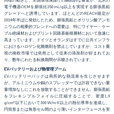
同様の動きと、米国環境保護庁の継続的な審査が、北米の
電子機器OEMを膨張比250 mL/g以上を実現する膨張黒鉛
グレードへと誘導しています。ほとんどのREACH規定が
2024年半ばに発効したため、膨張黒鉛とポリリン酸アンモ
ニウムの相乗的ブレンドへの需要は、特にワイヤー・ケー
ブル絶縁材およびプリント回路基板積層材において急速に
高まっています。ドイツとオランダはすでに公共インフラ
におけるハロゲン化難燃剤を禁止していますが、コスト重
視の南欧市場では依然として従来の添加剤が好まれてお
り、数年にわたる転換期間が示唆されています。
EVバッテリーおよび熱管理ブーム
EVバッテリーパックは局所的な熱流束を生じさせます
が、アルミニウムや銅のスプレッダーでは許容できない重
量増加なしにこれを放散することができません。膨張黒鉛
をフレキシブルフォイルに圧縮することで、密度1.9
g/cm³以下において300 W/m·K以上の熱伝導率を達成し、
円筒形または角形セル間のより薄いインターフェースを実