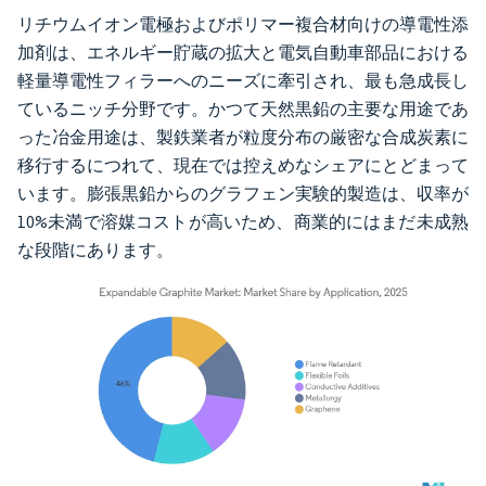
リチウムイオン電極およびポリマー複合材向けの導電性添
加剤は、エネルギー貯蔵の拡大と電気自動車部品における
軽量導電性フィラーへのニーズに牽引され、最も急成長し
ているニッチ分野です。かつて天然黒鉛の主要な用途であ
った冶金用途は、製鉄業者が粒度分布の厳密な合成炭素に
移行するにつれて、現在では控えめなシェアにとどまって
います。膨張黒鉛からのグラフェン実験的製造は、収率が
10%未満で溶媒コストが高いため、商業的にはまだ未成熟
な段階にあります。