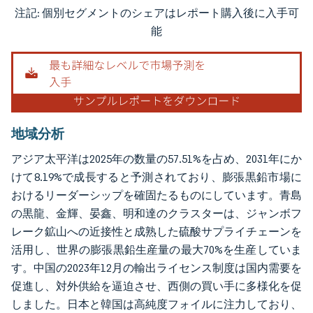
注記: 個別セグメントのシェアはレポート購入後に入手可
画像 © Mordor Intelligence。再利用にはCC BY 4.0の表示が必要です。
能
地域分析
アジア太平洋は2025年の数量の57.51%を占め、2031年にか
けて8.19%で成長すると予測されており、膨張黒鉛市場に
おけるリーダーシップを確固たるものにしています。青島
の黒龍、金輝、晏鑫、明和達のクラスターは、ジャンボフ
レーク鉱山への近接性と成熟した硫酸サプライチェーンを
活用し、世界の膨張黒鉛生産量の最大70%を生産していま
す。中国の2023年12月の輸出ライセンス制度は国内需要を
促進し、対外供給を逼迫させ、西側の買い手に多様化を促
しました。日本と韓国は高純度フォイルに注力しており、