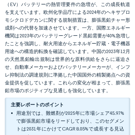
（EV）バッテリーの熱管理要件の急増が、この成長軌道
を支えています。欧州化学品庁による2024年のヘキサブロ
モシクロドデカンに関する規制措置は、膨張黒鉛チャー形
成剤への代替を加速させています。一方、国際エネルギー
機関は2023年のバッテリーグレード黒鉛需要が40%急増し
たことを強調し、耐火用途からエネルギー貯蔵・電子機器
用途への構造的転換を確認しています。中国の2023年12月
の天然黒鉛輸出規制は世界的な原料供給をさらに逼迫さ
せ、自動車メーカーおよびバッテリーメーカーが、インフ
レ抑制法の調達規則に準拠した中国国外の精製拠点への資
金提供を促しています。これらの変化が相まって、膨張黒
鉛市場のポジティブな見通しを強化しています。
主要レポートのポイント
用途別では、難燃剤が2025年に市場シェア45.97%
で膨張黒鉛市場をリードしており、このセグメン
トは2031年にかけてCAGR 8.05%で成長する見込