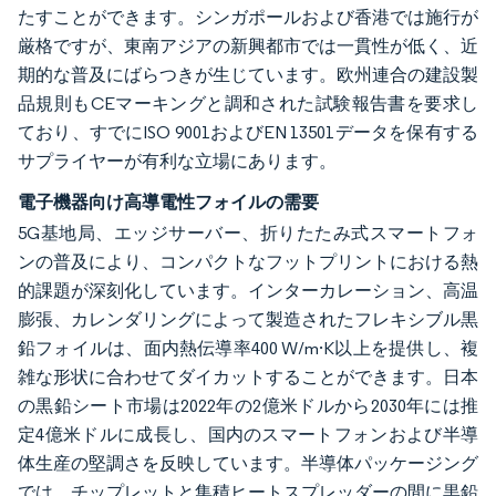
たすことができます。シンガポールおよび香港では施行が
厳格ですが、東南アジアの新興都市では一貫性が低く、近
期的な普及にばらつきが生じています。欧州連合の建設製
品規則もCEマーキングと調和された試験報告書を要求し
ており、すでにISO 9001およびEN 13501データを保有する
サプライヤーが有利な立場にあります。
電子機器向け高導電性フォイルの需要
5G基地局、エッジサーバー、折りたたみ式スマートフォ
ンの普及により、コンパクトなフットプリントにおける熱
的課題が深刻化しています。インターカレーション、高温
膨張、カレンダリングによって製造されたフレキシブル黒
鉛フォイルは、面内熱伝導率400 W/m·K以上を提供し、複
雑な形状に合わせてダイカットすることができます。日本
の黒鉛シート市場は2022年の2億米ドルから2030年には推
定4億米ドルに成長し、国内のスマートフォンおよび半導
体生産の堅調さを反映しています。半導体パッケージング
では、チップレットと集積ヒートスプレッダーの間に黒鉛