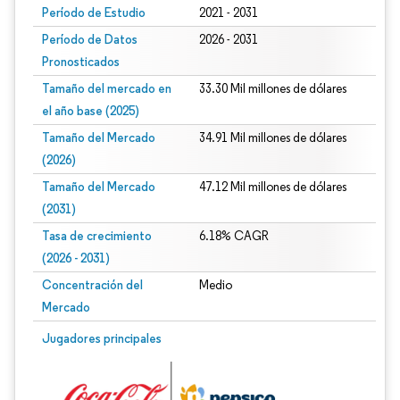
Período de Estudio
2021 - 2031
Período de Datos
2026 - 2031
Pronosticados
Tamaño del mercado en
33.30 Mil millones de dólares
el año base (2025)
Tamaño del Mercado
34.91 Mil millones de dólares
(2026)
Tamaño del Mercado
47.12 Mil millones de dólares
(2031)
Tasa de crecimiento
6.18% CAGR
(2026 - 2031)
Concentración del
Medio
Mercado
Imagen © Mordor Intelligence. El uso requiere atribución según CC BY 4.0.
Jugadores principales