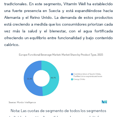
tradicionales. En este segmento, Vitamin Well ha establecido
una fuerte presencia en Suecia y está expandiéndose hacia
Alemania y el Reino Unido. La demanda de estos productos
está creciendo a medida que los consumidores priorizan cada
vez más la salud y el bienestar, con el agua fortificada
ofreciendo un equilibrio entre funcionalidad y bajo contenido
calórico.
Nota: Las cuotas de segmento de todos los segmentos
Imagen © Mordor Intelligence. El uso requiere atribución según CC BY 4.0.