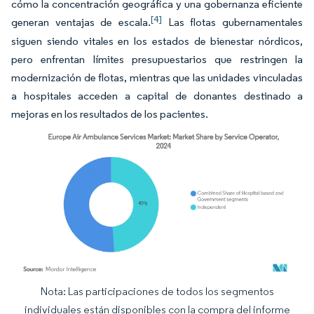
cómo la concentración geográfica y una gobernanza eficiente
[4]
generan ventajas de escala.
Las flotas gubernamentales
siguen siendo vitales en los estados de bienestar nórdicos,
pero enfrentan límites presupuestarios que restringen la
modernización de flotas, mientras que las unidades vinculadas
a hospitales acceden a capital de donantes destinado a
mejoras en los resultados de los pacientes.
Nota: Las participaciones de todos los segmentos
Imagen © Mordor Intelligence. El uso requiere atribución según CC BY 4.0.
individuales están disponibles con la compra del informe