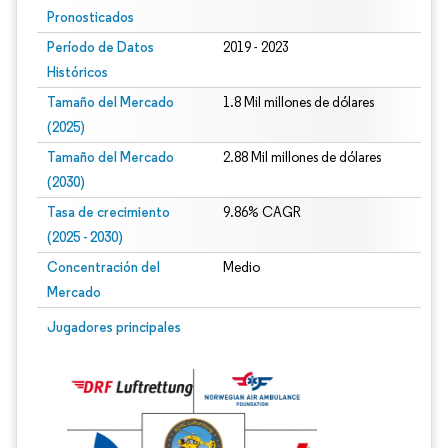
Pronosticados
Período de Datos
2019 - 2023
Históricos
Tamaño del Mercado
1.8 Mil millones de dólares
(2025)
Tamaño del Mercado
2.88 Mil millones de dólares
(2030)
Tasa de crecimiento
9.86% CAGR
(2025 - 2030)
Concentración del
Medio
Mercado
Imagen © Mordor Intelligence. El uso requiere atribución según CC BY 4.0.
Jugadores principales