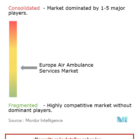
Imagen © Mordor Intelligence. El uso requiere atribución según CC BY 4.0.