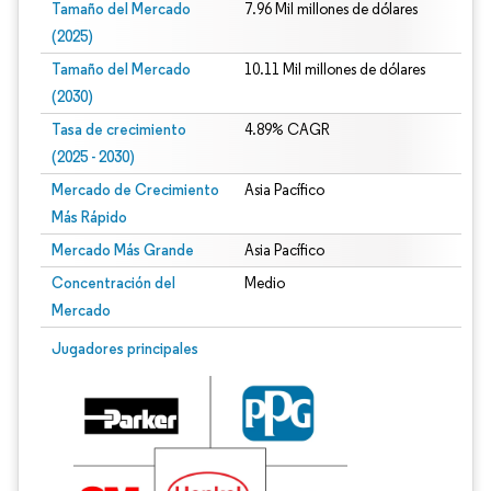
Tamaño del Mercado
7.96 Mil millones de dólares
(2025)
Tamaño del Mercado
10.11 Mil millones de dólares
(2030)
Tasa de crecimiento
4.89% CAGR
(2025 - 2030)
Mercado de Crecimiento
Asia Pacífico
Más Rápido
Mercado Más Grande
Asia Pacífico
Concentración del
Medio
Mercado
Imagen © Mordor Intelligence. El uso requiere atribución según CC BY 4.0.
Jugadores principales