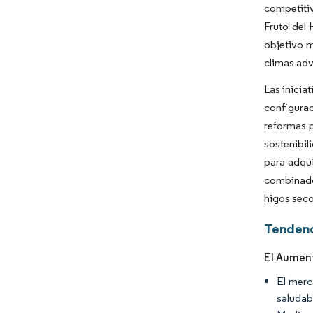
competitiv
Fruto del 
objetivo m
climas adv
Las inicia
configurac
reformas p
sostenibil
para adqui
combinado 
higos seco
Tendenc
El Aument
El merc
saludab