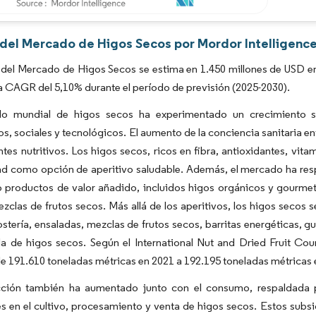
Imagen © Mordor Intelligence. El uso requiere atribución según CC BY 4.0.
s del Mercado de Higos Secos por Mordor Intelligenc
del Mercado de Higos Secos se estima en 1.450 millones de USD en 
a CAGR del 5,10% durante el período de previsión (2025-2030).
o mundial de higos secos ha experimentado un crecimiento si
, sociales y tecnológicos. El aumento de la conciencia sanitaria e
ntes nutritivos. Los higos secos, ricos en fibra, antioxidantes, vi
d como opción de aperitivo saludable. Además, el mercado ha resp
o productos de valor añadido, incluidos higos orgánicos y gourm
zclas de frutos secos. Más allá de los aperitivos, los higos secos 
tería, ensaladas, mezclas de frutos secos, barritas energéticas, g
a de higos secos. Según el International Nut and Dried Fruit Co
 191.610 toneladas métricas en 2021 a 192.195 toneladas métricas 
ción también ha aumentado junto con el consumo, respaldada p
es en el cultivo, procesamiento y venta de higos secos. Estos subs