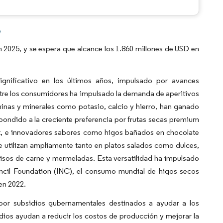
e
2025, y se espera que alcance los 1.860 millones de USD en
gnificativo en los últimos años, impulsado por avances
ntre los consumidores ha impulsado la demanda de aperitivos
taminas y minerales como potasio, calcio y hierro, han ganado
ondido a la creciente preferencia por frutas secas premium
et, e innovadores sabores como higos bañados en chocolate
se utilizan ampliamente tanto en platos salados como dulces,
uisos de carne y mermeladas. Esta versatilidad ha impulsado
uncil Foundation (INC), el consumo mundial de higos secos
en 2022.
or subsidios gubernamentales destinados a ayudar a los
idios ayudan a reducir los costos de producción y mejorar la