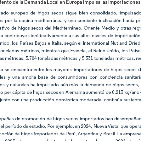
iento de la Demanda Local en Europa Impulsa las Importaciones
ado europeo de higos secos sigue bien consolidado, impulsado 
les por la cocina mediterránea y una creciente inclinación hacia
cativo de higos secos del Mediterráneo, Oriente Medio y otras reg
a contribuye significativamente a sus altos niveles de importación
nido, los Países Bajos e Italia, según el International Nut and Dri
toneladas métricas, mientras que Francia, el Reino Unido, los Paíse
as métricas, 5.704 toneladas métricas y 5.331 toneladas métricas, r
a se encuentra entre los mayores importadores de higos secos d
les y una amplia base de consumidores con conciencia sanitaria
os y naturales ha impulsado aún más la demanda de higos secos, f
 per cápita de higos secos en Alemania aumentó de 0,213 kg/año e
 junto con una producción doméstica moderada, continúa sustenta
pañas de promoción de higos secos importados han desempeñado 
 el período de estudio. Por ejemplo, en 2024, Nueva Vista, que ope
oción de higos importados de Perú, Argentina y Brasil. La empres