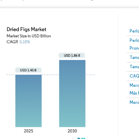
Perí
Perí
Pron
Tama
Tama
CAGR
Merc
Más 
Merc