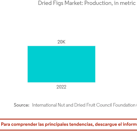
rdor Intelligence. El uso requiere atribución según CC BY 4.0.