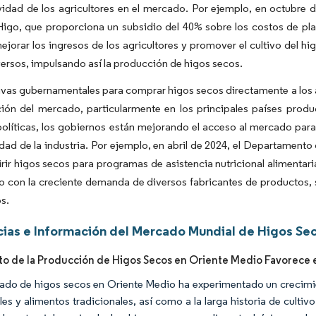
idad de los agricultores en el mercado. Por ejemplo, en octubre d
Higo,
que proporciona un subsidio del 40% sobre los costos de pl
ejorar los ingresos de los agricultores y promover el cultivo del h
ersos, impulsando así la producción de higos secos.
tivas gubernamentales para comprar higos secos directamente a los 
ión del mercado, particularmente en los principales países produ
olíticas, los gobiernos están mejorando el acceso al mercado para 
idad de la industria. Por ejemplo, en abril de 2024, el Departament
rir higos secos para programas de asistencia nutricional alimentari
con la creciente demanda de diversos fabricantes de productos, s
s.
ias e Información del Mercado Mundial de Higos Se
o de la Producción de Higos Secos en Oriente Medio Favorece 
ado de higos secos en Oriente Medio ha experimentado un crecimie
les y alimentos tradicionales, así como a la larga historia de cultiv