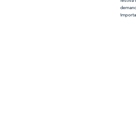
festiva
demand
importa