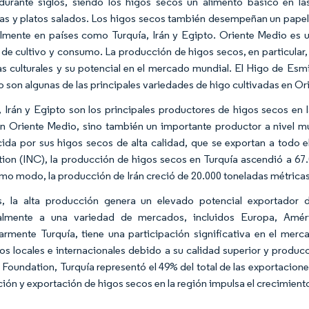
urante siglos, siendo los higos secos un alimento básico en las 
as y platos salados. Los higos secos también desempeñan un papel i
lmente en países como Turquía, Irán y Egipto. Oriente Medio es u
a de cultivo y consumo. La producción de higos secos, en particular, 
as culturales y su potencial en el mercado mundial. El Higo de Esmir
o son algunas de las principales variedades de higo cultivadas en Ori
, Irán y Egipto son los principales productores de higos secos en l
n Oriente Medio, sino también un importante productor a nivel mu
ida por sus higos secos de alta calidad, que se exportan a todo e
ion (INC), la producción de higos secos en Turquía ascendió a 67.
mo modo, la producción de Irán creció de 20.000 toneladas métricas
, la alta producción genera un elevado potencial exportador 
palmente a una variedad de mercados, incluidos Europa, Améri
larmente Turquía, tiene una participación significativa en el me
s locales e internacionales debido a su calidad superior y producci
Foundation, Turquía representó el 49% del total de las exportaciones 
ión y exportación de higos secos en la región impulsa el crecimient