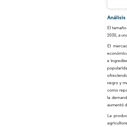
Análisi
El tamaño 
2030, a un
El mercad
económicos
e ingredie
popularida
ofreciend
negro y me
como repos
la demand
aumentó de
La produc
agricultor