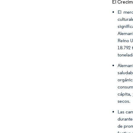
El Crecim
El merc
cultura
signifi
Alemani
Reino U
18.792 
tonelad
Alemani
saludab
orgánic
consumo
cápita,
secos.
Las cam
durante
de prom