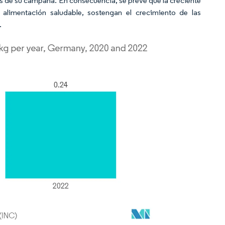
és de su campaña. En consecuencia, se prevé que la creciente
limentación saludable, sostengan el crecimiento de las
.