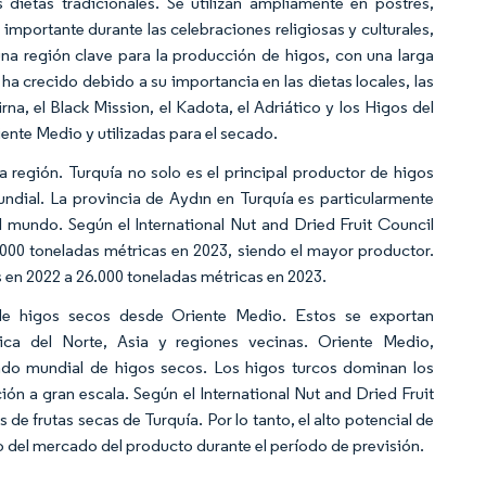
dietas tradicionales. Se utilizan ampliamente en postres,
mportante durante las celebraciones religiosas y culturales,
na región clave para la producción de higos, con una larga
ha crecido debido a su importancia en las dietas locales, las
na, el Black Mission, el Kadota, el Adriático y los Higos del
ente Medio y utilizadas para el secado.
a región. Turquía no solo es el principal productor de higos
ndial. La provincia de Aydın en Turquía es particularmente
l mundo. Según el International Nut and Dried Fruit Council
000 toneladas métricas en 2023, siendo el mayor productor.
 en 2022 a 26.000 toneladas métricas en 2023.
de higos secos desde Oriente Medio. Estos se exportan
ca del Norte, Asia y regiones vecinas. Oriente Medio,
rcado mundial de higos secos. Los higos turcos dominan los
ón a gran escala. Según el International Nut and Dried Fruit
de frutas secas de Turquía. Por lo tanto, el alto potencial de
o del mercado del producto durante el período de previsión.