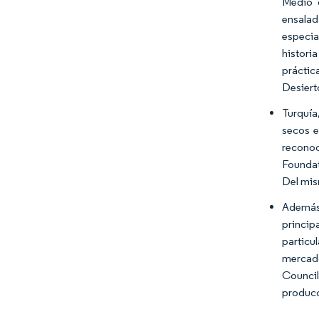
Medio d
ensalad
especia
histori
práctic
Desiert
Turquía
secos e
reconoc
Foundat
Del mis
Además
princi
particu
mercado
Council 
producc