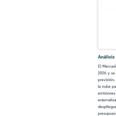
Análisis
El Mercado
2026 y se
previsión.
la nube pa
emisiones 
externaliz
despliegue
presupuest