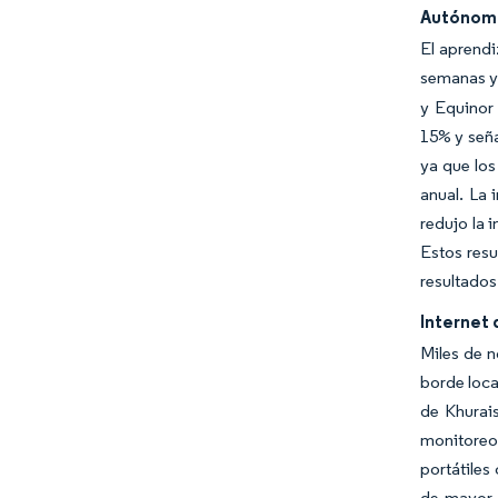
Autónom
El aprendi
semanas y 
y Equinor 
15% y seña
ya que los
anual. La 
redujo la 
Estos resu
resultados
Internet 
Miles de 
borde loca
de Khurai
monitoreo
portátiles
de mayor 