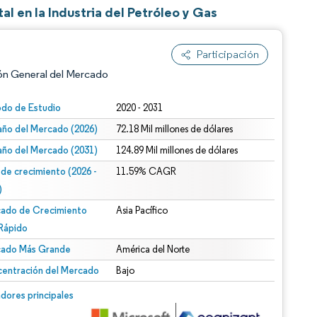
l en la Industria del Petróleo y Gas
Participación
ón General del Mercado
odo de Estudio
2020 - 2031
ño del Mercado (2026)
72.18 Mil millones de dólares
ño del Mercado (2031)
124.89 Mil millones de dólares
 de crecimiento (2026 -
11.59% CAGR
)
ado de Crecimiento
Asia Pacífico
n según CC BY 4.0.
Rápido
ado Más Grande
América del Norte
entración del Mercado
Bajo
n © Mordor Intelligence. El uso requiere atribución según CC BY 4.0.
dores principales