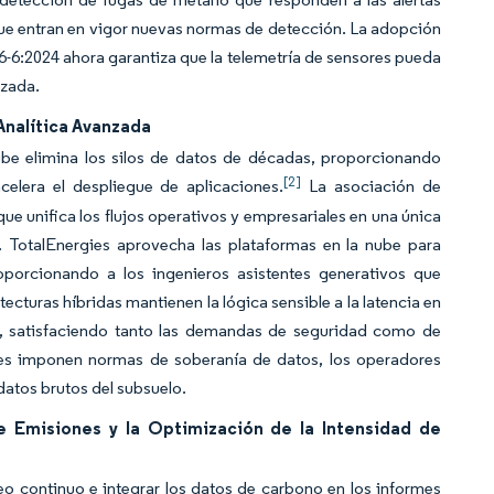
 que entran en vigor nuevas normas de detección. La adopción
-6:2024 ahora garantiza que la telemetría de sensores pueda
izada.
 Analítica Avanzada
nube elimina los silos de datos de décadas, proporcionando
[2]
elera el despliegue de aplicaciones.
La asociación de
e unifica los flujos operativos y empresariales en una única
. TotalEnergies aprovecha las plataformas en la nube para
porcionando a los ingenieros asistentes generativos que
turas híbridas mantienen la lógica sensible a la latencia en
ica, satisfaciendo tanto las demandas de seguridad como de
es imponen normas de soberanía de datos, los operadores
atos brutos del subsuelo.
 Emisiones y la Optimización de la Intensidad de
o continuo e integrar los datos de carbono en los informes