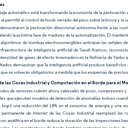
as
zaje automático está transformando la economía de la perforación 
al permitir el control de bucle cerrado del peso sobre la broca y la 
demostraron la perforación direccional autónoma frente a las costa
lando la próxima fase de madurez de la automatización. El manteni
 algoritmos de bombas electrosumergibles anticipan las señales de 
infraestructura de inteligencia artificial de Saudi Aramco, recono
intensidad de gases de efecto invernadero en la Refinería de Yanbu
ltados demuestran que la inteligencia artificial produce beneficio
 que se volverán obligatorios a medida que los esquemas de precios
de las Cosas Industrial y Computación en el Borde para el 
nodos de sensores cubren ahora cabezales de pozo, compresores y 
les que ejecutan modelos de detección de anomalías incluso cuando 
s logró una reducción del 18% en el consumo de energía y una re
 permanente de Internet de las Cosas Industrial reemplazó las 
 con analítica en el borde reduce la duración de las inspecciones h
valor. Las arquitecturas de borde también sustentan las redes de