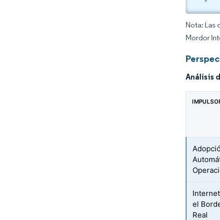
Nota: Las 
Mordor Int
Perspect
Análisis 
IMPULSO
Adopción
Automát
Operac
Interne
el Bord
Real