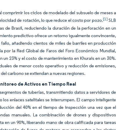
al comprimir los ciclos de modelado del subsuelo de meses a
[1]
velocidad de rotación, lo que reduce el costo por pozo.
SLB
s de Brasil, reduciendo la duración de la perforación en un
miento predictivo ofrece un retorno igualmente convincente,
fallo, añadiendo cientos de miles de barriles en producción
cida por la Red Global de Faros del Foro Económico Mundial,
 en un 23% y el costo de mantenimiento en Khurais en un 30%.
s duales de menor costo operativo y reducción de emisiones,
 del carbono se extiendan a nuevas regiones.
Monitoreo de Activos en Tiempo Real
segmentos de tuberías, transmitiendo datos a servidores de
los enlaces satelitales se interrumpen. El campo inteligente
ducción del 40% en el tiempo de inspección una vez que el
rondas manuales. La combinación de drones y dispositivos
asta en un 90%, liberando mano de obra calificada para tareas
 detección de fugas de metano que responden a las alertas