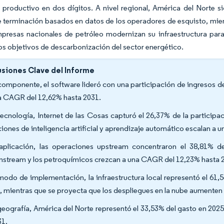
productivo en dos dígitos. A nivel regional, América del Norte s
 terminación basados en datos de los operadores de esquisto, mien
presas nacionales de petróleo modernizan su infraestructura para
los objetivos de descarbonización del sector energético.
siones Clave del Informe
componente, el software lideró con una participación de ingresos d
a CAGR del 12,62% hasta 2031.
tecnología, Internet de las Cosas capturó el 26,37% de la participa
ciones de inteligencia artificial y aprendizaje automático escalan a
aplicación, las operaciones upstream concentraron el 38,81% d
stream y los petroquímicos crezcan a una CAGR del 12,23% hasta 
modo de implementación, la infraestructura local representó el 61
, mientras que se proyecta que los despliegues en la nube aumente
geografía, América del Norte representó el 33,53% del gasto en 202
31.