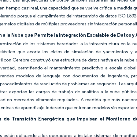
s en tiempo casi real, una capacidad que se vuelve crítica a medida
elerando porque el cumplimiento del intercambio de datos ISO 15926
gemelos digitales de múltiples proveedores sin integración personal
 a la Nube que Permite la Integración Escalable de Datos y
ormización de los sistemas heredados a la infraestructura en la 
lástico que acorta los ciclos de simulación de yacimientos y ac
 con Cerebre construyó una estructura de datos nativa en la nube qu
 verdad, permitiendo el mantenimiento predictivo a escala global
grandes modelos de lenguaje con documentos de ingeniería, pro
procedimientos de resolución de problemas en segundos. Las arquitec
ntras exportan las cargas de trabajo de analítica a la nube públ
idad en mercados altamente regulados. A medida que más nacion
cnicas de aprendizaje federado que entrenan modelos sin exportar d
 de Transición Energética que Impulsan el Monitoreo de
 están obligando a los operadores a instalar sistemas de monitore