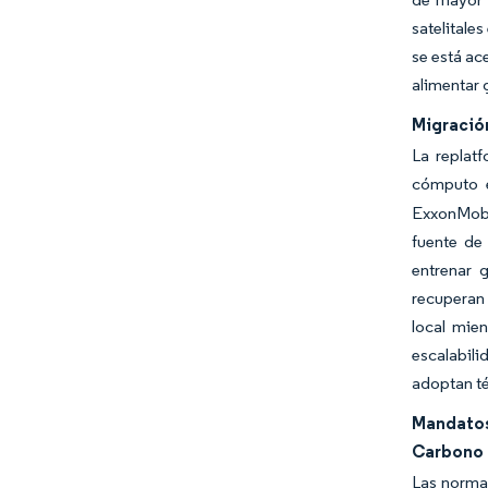
satelitale
se está ac
alimentar 
Migración
La replatf
cómputo e
ExxonMobil
fuente de
entrenar 
recuperan 
local mie
escalabil
adoptan té
Mandatos
Carbono
Las normas