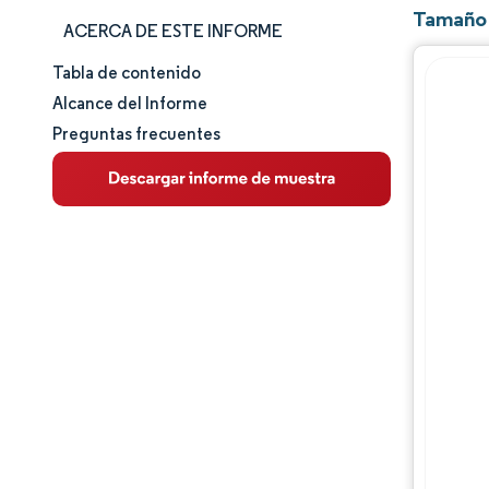
Tamaño y
ACERCA DE ESTE INFORME
Tabla de contenido
Tamaño y cuota de mercado
Alcance del Informe
Preguntas frecuentes
Análisis de mercado
Tendencias e ideas
Análisis de segmentos
Análisis geográfico
Panorama competitivo
Jugadores principales
Desarrollos de la industria