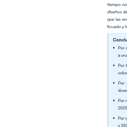
tiempo no 
diseños de
que las em
licuado y 
Conclu
Por 
a un
Por 
solu
Por 
down
Por 
2025
Por 
y 20