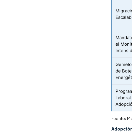
Migraci
Escalab
Mandato
el Moni
Intensi
Gemelos
de Bote
Energét
Program
Laboral
Adopció
Fuente: Mo
Adopción