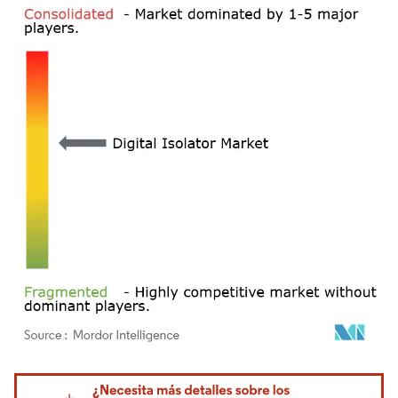
Imagen © Mordor Intelligence. El uso requiere atribución según CC BY 4.0.