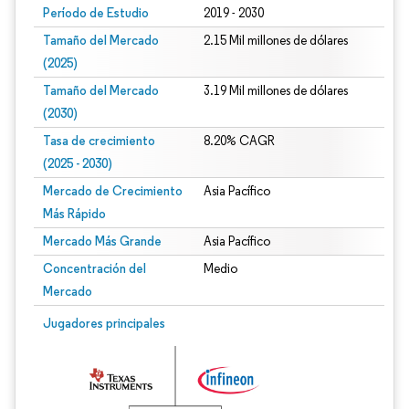
Período de Estudio
2019 - 2030
Tamaño del Mercado
2.15 Mil millones de dólares
(2025)
Tamaño del Mercado
3.19 Mil millones de dólares
(2030)
Tasa de crecimiento
8.20% CAGR
(2025 - 2030)
Mercado de Crecimiento
Asia Pacífico
Más Rápido
Mercado Más Grande
Asia Pacífico
Concentración del
Medio
Mercado
Imagen © Mordor Intelligence. El uso requiere atribución según CC BY 4.0.
Jugadores principales