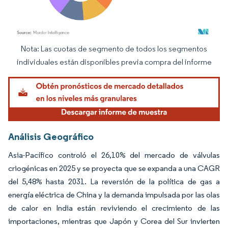
Nota: Las cuotas de segmento de todos los segmentos
Imagen © Mordor Intelligence. El uso requiere atribución según CC BY 4.0.
individuales están disponibles previa compra del informe
Análisis Geográfico
Asia-Pacífico controló el 26,10% del mercado de válvulas
criogénicas en 2025 y se proyecta que se expanda a una CAGR
del 5,48% hasta 2031. La reversión de la política de gas a
energía eléctrica de China y la demanda impulsada por las olas
de calor en India están reviviendo el crecimiento de las
importaciones, mientras que Japón y Corea del Sur invierten