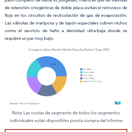
de retención criogénicas de doble placa evitan el retroceso de
flujo en los circuitos de recirculación de gas de evaporación.
Las válvulas de mariposa y de tapón especiales cubren nichos
como el servicio de helio a densidad ultra-baja donde se
requiere un par muy bajo.
Nota: Las cuotas de segmento de todos los segmentos
Imagen © Mordor Intelligence. El uso requiere atribución según CC BY 4.0.
individuales están disponibles previa compra del informe