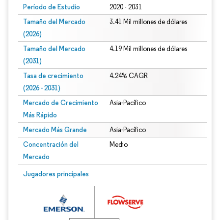
Período de Estudio
2020 - 2031
Tamaño del Mercado
3.41 Mil millones de dólares
(2026)
Tamaño del Mercado
4.19 Mil millones de dólares
(2031)
Tasa de crecimiento
4.24% CAGR
(2026 - 2031)
Mercado de Crecimiento
Asia-Pacífico
Más Rápido
Mercado Más Grande
Asia-Pacífico
Concentración del
Medio
Mercado
Imagen © Mordor Intelligence. El uso requiere atribución según CC BY 4.0.
Jugadores principales