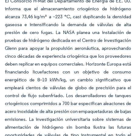
El Consorcio H-Mat del Departamento de Energía de EE. UU.
informa que el almacenamiento criogénico de hidrógeno
alcanza 73,46 kg/m³ a –223 °C, casi duplicando la densidad
gaseosa e intensificando la demanda de válvulas de alta
presión de cero fugas. La NASA planea una instalación de
pruebas de hidrógeno dedicada en el Centro de Investigación
Glenn para apoyar la propulsión aeronáutica, aprovechando
cinco décadas de experiencia criogénica que los proveedores
deben replicar en equipos comerciales. Horizonte Europa está
financiando licuefactores con un objetivo de consumo
energético de 8–10 kWh/kg, un cambio significativo que
empleará cientos de válvulas de globo de precisión para el
control de flujo subenfriado. Los desarrolladores de tanques
criogénicos comprimidos a 700 bar especifican aleaciones de
acero inoxidable de alta presión con empaquetaduras de bajas
emisiones. La investigación universitaria sobre sistemas de
alimentación de hidrógeno sin bomba ilustra las futuras
oportunidades de válvulas de tipo instrumental en todo el