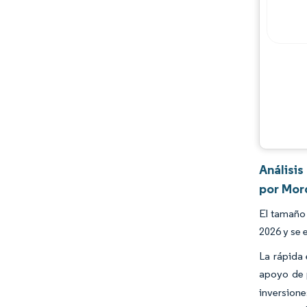
Oportunidades y perspectivas
Desarrollos de la industria
Análisi
por Mor
El tamaño 
2026 y se 
La rápida 
apoyo de p
inversione