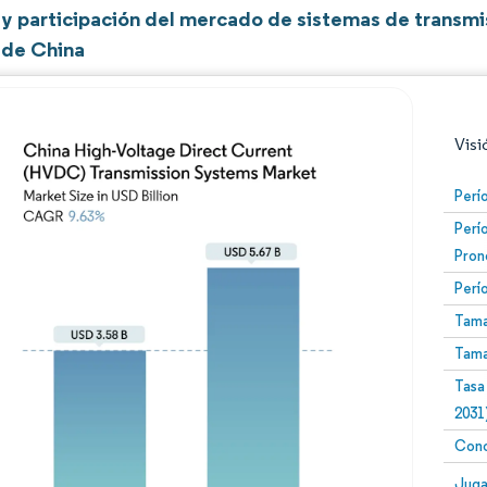
y participación del mercado de sistemas de transmis
de China
Visi
Perí
Perí
Pron
Perí
Tama
Tama
Imagen © Mordor Intelligence. El uso requiere atribució
Tasa
2031
Conc
Image
Juga