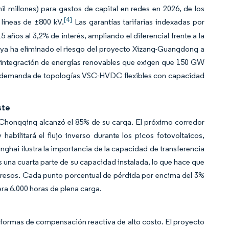
l millones) para gastos de capital en redes en 2026, de los
[4]
líneas de ±800 kV.
Las garantías tarifarias indexadas por
 años al 3,2% de interés, ampliando el diferencial frente a la
 ya ha eliminado el riesgo del proyecto Xizang-Guangdong a
 integración de energías renovables que exigen que 150 GW
 la demanda de topologías VSC-HVDC flexibles con capacidad
ste
i-Chongqing alcanzó el 85% de su carga. El próximo corredor
bilitará el flujo inverso durante los picos fotovoltaicos,
Qinghai ilustra la importancia de la capacidad de transferencia
 una cuarta parte de su capacidad instalada, lo que hace que
ngresos. Cada punto porcentual de pérdida por encima del 3%
ra 6.000 horas de plena carga.
lataformas de compensación reactiva de alto costo. El proyecto