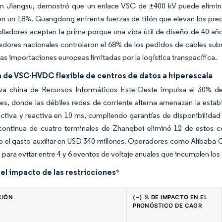
n Jiangsu, demostró que un enlace VSC de ±400 kV puede eliminar 
en un 18%. Guangdong enfrenta fuerzas de tifón que elevan los prec
olladores aceptan la prima porque una vida útil de diseño de 40 a
dores nacionales controlaron el 68% de los pedidos de cables sub
las importaciones europeas limitadas por la logística transpacífica.
de VSC-HVDC flexible de centros de datos a hiperescala
tiva china de Recursos Informáticos Este-Oeste impulsa el 30% d
es, donde las débiles redes de corriente alterna amenazan la esta
ctiva y reactiva en 10 ms, cumpliendo garantías de disponibilida
 continua de cuatro terminales de Zhangbei eliminó 12 de estos 
 el gasto auxiliar en USD 340 millones. Operadores como Alibaba C
para evitar entre 4 y 6 eventos de voltaje anuales que incumplen los 
del impacto de las restricciones
*
CIÓN
(~) % DE IMPACTO EN EL
PRONÓSTICO DE CAGR