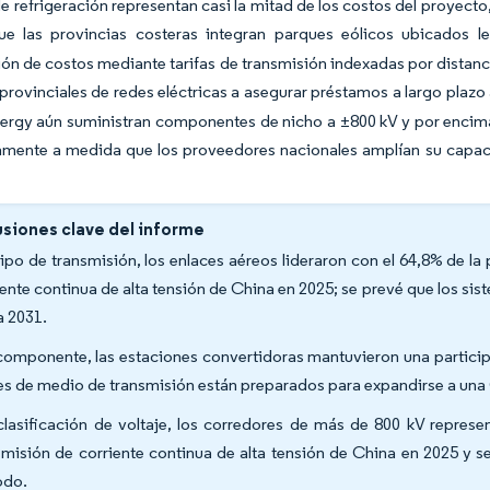
e refrigeración representan casi la mitad de los costos del proyect
e las provincias costeras integran parques eólicos ubicados le
ón de costos mediante tarifas de transmisión indexadas por distanci
rovinciales de redes eléctricas a asegurar préstamos a largo plazo
ergy aún suministran componentes de nicho a ±800 kV y por encima 
amente a medida que los proveedores nacionales amplían su capa
siones clave del informe
tipo de transmisión, los enlaces aéreos lideraron con el 64,8% de l
iente continua de alta tensión de China en 2025; se prevé que los s
a 2031.
componente, las estaciones convertidoras mantuvieron una participa
es de medio de transmisión están preparados para expandirse a una
clasificación de voltaje, los corredores de más de 800 kV repres
smisión de corriente continua de alta tensión de China en 2025 y 
odo.