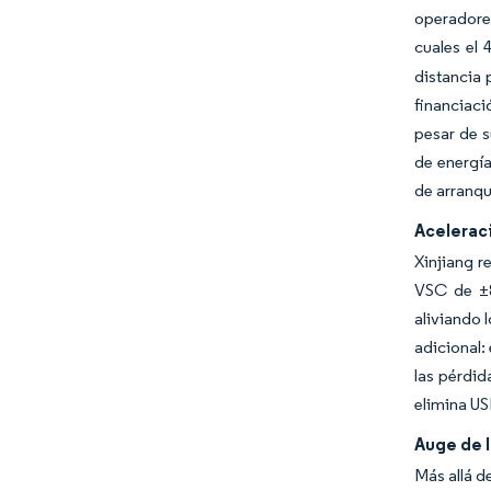
operadores
cuales el 
distancia 
financiaci
pesar de 
de energía
de arranqu
Aceleraci
Xinjiang r
VSC de ±80
aliviando 
adicional:
las pérdid
elimina US
Auge de l
Más allá d