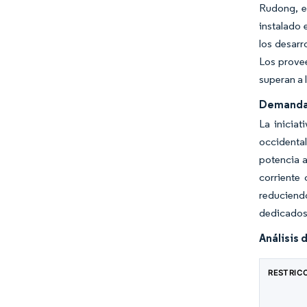
Rudong, e
instalado 
los desarr
Los provee
superan a 
Demanda 
La inicia
occidental
potencia a
corriente
reduciendo
dedicados 
Análisis 
RESTRIC