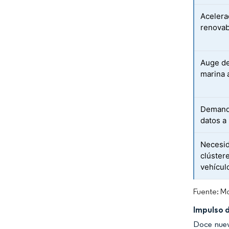
Acelera
renovab
Auge de
marina 
Demanda
datos a
Necesid
clúster
vehícul
Fuente: Mo
Impulso d
Doce nuev