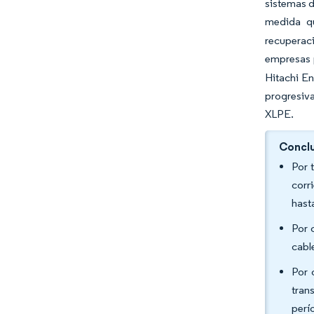
sistemas d
medida qu
recuperaci
empresas p
Hitachi En
progresiv
XLPE.
Conclu
Por 
corr
hast
Por 
cabl
Por 
tran
perí