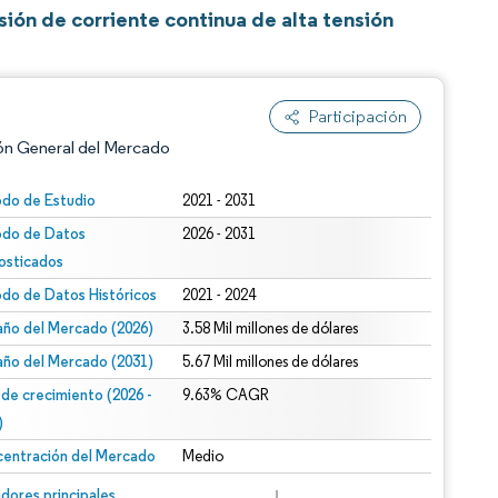
ión de corriente continua de alta tensión
Participación
ón General del Mercado
odo de Estudio
2021 - 2031
odo de Datos
2026 - 2031
osticados
odo de Datos Históricos
2021 - 2024
ño del Mercado (2026)
3.58 Mil millones de dólares
ño del Mercado (2031)
5.67 Mil millones de dólares
n según CC BY 4.0.
 de crecimiento (2026 -
9.63% CAGR
)
entración del Mercado
Medio
n © Mordor Intelligence. El uso requiere atribución según CC BY 4.0.
dores principales