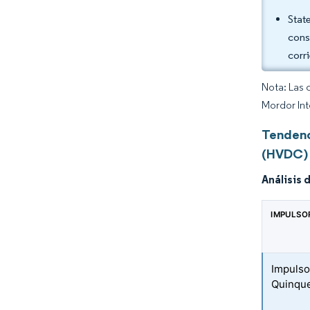
Stat
cons
corr
Nota: Las 
Mordor Int
Tendenc
(HVDC) 
Análisis 
IMPULSO
Impulso 
Quinqu