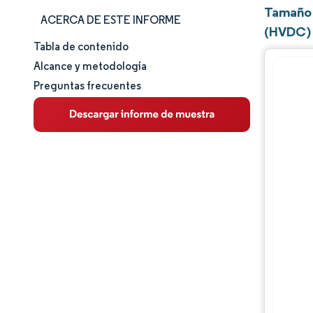
Tamaño 
ACERCA DE ESTE INFORME
(HVDC) 
Tabla de contenido
Tamaño y cuota de mercado
Alcance y metodología
Preguntas frecuentes
Análisis de mercado
Tendencias e ideas
Análisis de segmentos
Análisis geográfico
Panorama regulatorio
Panorama competitivo
Jugadores principales