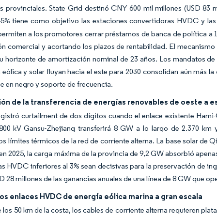
 provinciales. State Grid destinó CNY 600 mil millones (USD 83 mi
45% tiene como objetivo las estaciones convertidoras HVDC y las 
permiten a los promotores cerrar préstamos de banca de política a 15
ón comercial y acortando los plazos de rentabilidad. El mecanismo
su horizonte de amortización nominal de 23 años. Los mandatos de
 eólica y solar fluyan hacia el este para 2030 consolidan aún más
e en negro y soporte de frecuencia.
ón de la transferencia de energías renovables de oeste a e
egistró curtailment de dos dígitos cuando el enlace existente Ham
0 kV Gansu-Zhejiang transferirá 8 GW a lo largo de 2.370 km y ha
los límites térmicos de la red de corriente alterna. La base solar de 
 en 2025, la carga máxima de la provincia de 9,2 GW absorbió apenas
as HVDC inferiores al 3% sean decisivas para la preservación de i
D 28 millones de las ganancias anuales de una línea de 8 GW que ope
os enlaces HVDC de energía eólica marina a gran escala
e los 50 km de la costa, los cables de corriente alterna requieren p