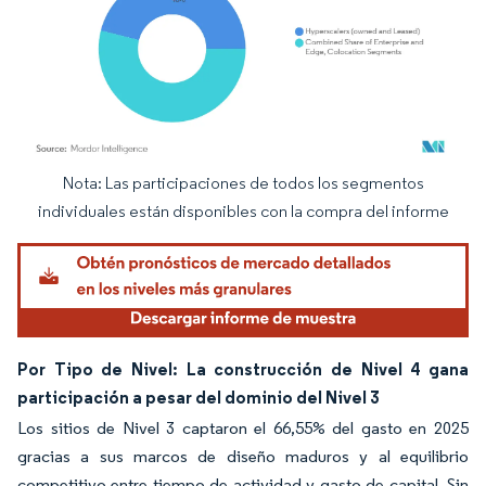
Nota: Las participaciones de todos los segmentos
Imagen © Mordor Intelligence. El uso requiere atribución según CC BY 4.0.
individuales están disponibles con la compra del informe
Por Tipo de Nivel: La construcción de Nivel 4 gana
participación a pesar del dominio del Nivel 3
Los sitios de Nivel 3 captaron el 66,55% del gasto en 2025
gracias a sus marcos de diseño maduros y al equilibrio
competitivo entre tiempo de actividad y gasto de capital. Sin