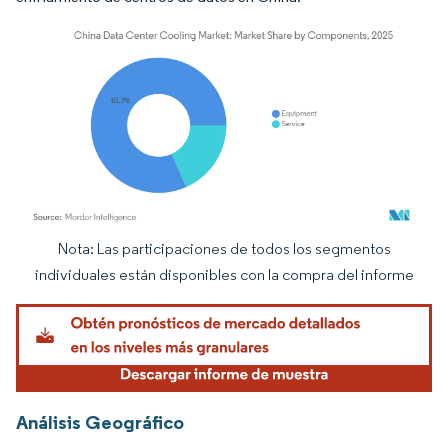
Nota: Las participaciones de todos los segmentos
Imagen © Mordor Intelligence. El uso requiere atribución según CC BY 4.0.
individuales están disponibles con la compra del informe
Análisis Geográfico