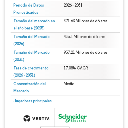
Período de Datos
2026 - 2031
Pronosticados
Tamaño del mercado en
371.63 Millones de dólares
el año base (2025)
Tamaño del Mercado
435.1 Millones de dólares
(2026)
Tamaño del Mercado
957.21 Millones de dólares
(2031)
Tasa de crecimiento
17.08% CAGR
(2026 - 2031)
Concentración del
Medio
Mercado
Imagen © Mordor Intelligence. El uso requiere atribución según CC BY 4.0.
Jugadores principales