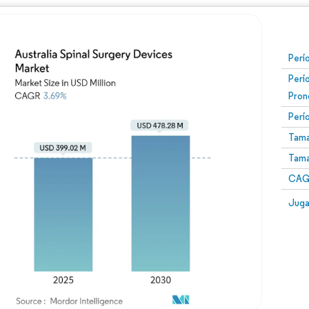
Perí
Perí
Pron
Perí
Tama
Tama
CAGR
Juga