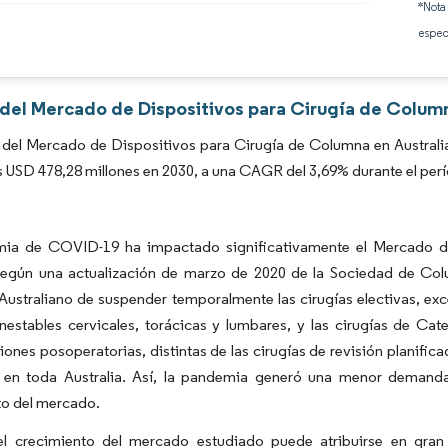
*Nota
Imagen © Mordor Intelligence. El uso requiere atribución según CC BY 4.0.
espec
 del Mercado de Dispositivos para Cirugía de Column
del Mercado de Dispositivos para Cirugía de Columna en Australia
s USD 478,28 millones en 2030, a una CAGR del 3,69% durante el per
ia de COVID-19 ha impactado significativamente el Mercado de
según una actualización de marzo de 2020 de la Sociedad de Colu
ustraliano de suspender temporalmente las cirugías electivas, ex
inestables cervicales, torácicas y lumbares, y las cirugías de Cat
ones posoperatorias, distintas de las cirugías de revisión planific
s en toda Australia. Así, la pandemia generó una menor demanda
to del mercado.
l crecimiento del mercado estudiado puede atribuirse en gr