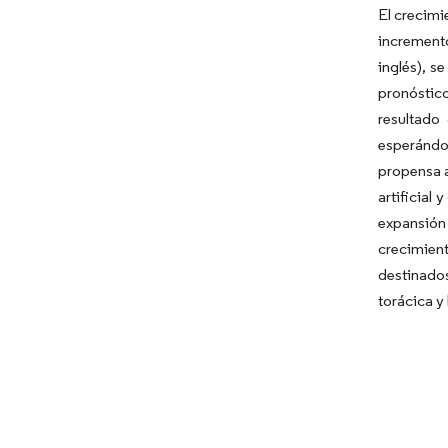
El crecimi
incremento
inglés), s
pronóstic
resultado
esperándos
propensa a
artificial
expansión 
crecimien
destinados
torácica y