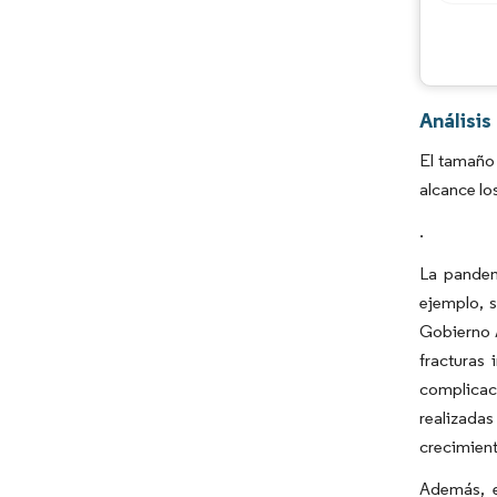
Análisis
El tamaño 
alcance lo
.
La pandem
ejemplo, 
Gobierno A
fracturas 
complicaci
realizada
crecimien
Además, e