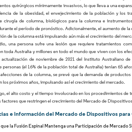
ntos quirúrgicos mínimamente invasivos, lo que lleva a una expans
idencia de la obesidad, el envejecimiento de la población y los 
e cirugía de columna, biológicos para la columna e instrumentos
rante el período de pronóstico. Adicionalmente, el aumento de la 
ción de la columna está impulsando aún más el crecimiento del merc
io, una persona sufre una lesión que requiere tratamientos c
n toda Australia y millones en todo el mundo que viven con los efec
 actualización de noviembre de 2021 del Instituto Australiano de
e personas (el 16% de la población total de Australia) tenían 65 a
 afecciones de la columna, se prevé que la demanda de productos e
 los próximos años, impulsando así el crecimiento del mercado.
o, el alto costo y el tiempo involucrado en los procedimientos de 
s factores que restringen el crecimiento del Mercado de Dispositivo
ias e Información del Mercado de Dispositivos para 
 que la Fusión Espinal Mantenga una Participación de Mercado Si