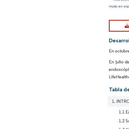
modo en esp
Desarrol
En octubre
En julio d
endoscópi
LifeHealth
Tabla de
1. INT
1.1 E
1.2 S