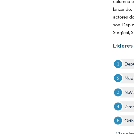
columna e
lanzando, 
actores d
son Depuy
Surgical, 
Líderes 
Depu
Medt
NuVa
Zimm
Orth
*Nota aclar