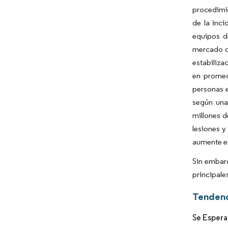
procedimie
de la inc
equipos d
mercado du
estabiliza
en promed
personas e
según una
millones d
lesiones y
aumente en
Sin embarg
principale
Tendenc
Se Espera