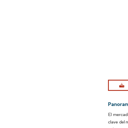
Imagen © Mo
Panora
El mercad
clave del 