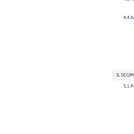
4.4 A
5. SEG
5.1 P