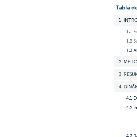
Tabla de
1. INT
1.1 E
1.2 S
1.3 A
2. MET
3. RES
4. DIN
4.1 
4.2 
4.3 R