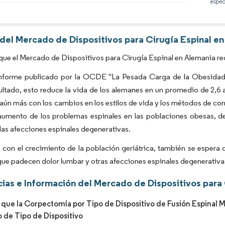
espec
Imagen © Mordor Intelligence. El uso requiere atribución según CC BY 4.0.
 del Mercado de Dispositivos para Cirugía Espinal e
que el Mercado de Dispositivos para Cirugía Espinal en Alemania re
informe publicado por la OCDE "La Pesada Carga de la Obesidad"
tado, esto reduce la vida de los alemanes en un promedio de 2,6 
ún más con los cambios en los estilos de vida y los métodos de con
aumento de los problemas espinales en las poblaciones obesas, d
as afecciones espinales degenerativas.
con el crecimiento de la población geriátrica, también se espera
ue padecen dolor lumbar y otras afecciones espinales degenerativa
ias e Información del Mercado de Dispositivos para 
 que la Corpectomía por Tipo de Dispositivo de Fusión Espinal 
de Tipo de Dispositivo