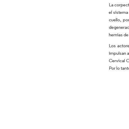
La corpect
el sistema
cuello, p
degeneraci
hernias de
Los actor
impulsan a
Cervical C
Por lo tan