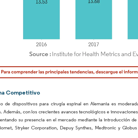
rdor Intelligence. El uso requiere atribución según CC BY 4.0.
ma Competitivo
o de dispositivos para cirugía espinal en Alemania es modera
es. Además, con los crecientes avances tecnológicos e innovacion
entando su presencia en el mercado mediante la introducción de
omet, Stryker Corporation, Depuy Synthes, Medtronic y Globus M