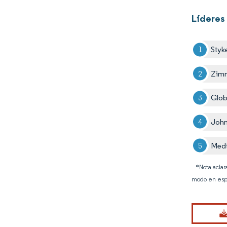
Líderes 
Styk
Zimm
Glob
John
Medt
*Nota aclar
modo en esp