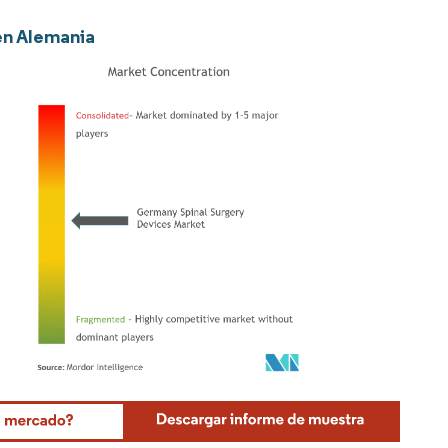
 en Alemania
Mordor Intelligence. El uso requiere atribución según CC BY 4.0.