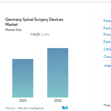
Perí
Perí
Pron
Perí
CAG
Conc
Juga
*Nota