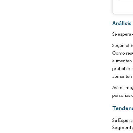
Análisis
Se espera 
Según el 
Como resul
aumenten a
probable 
aumenten l
Asimismo, 
personas q
Tendenc
Se Espera
Segmento 