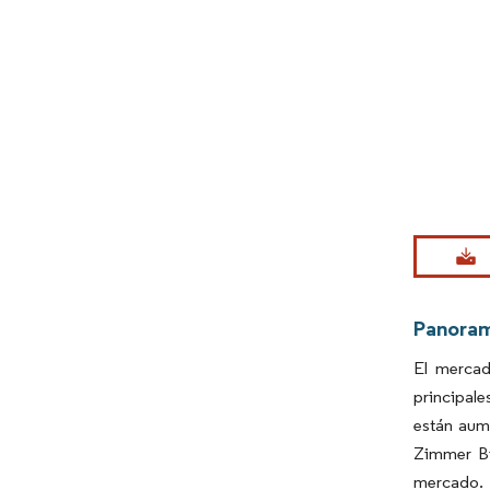
Imagen © Mo
Panora
El mercad
principal
están aum
Zimmer Bi
mercado.