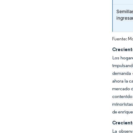
Semilla
ingresa
Fuente: Mo
Crecient
Los hogare
impulsando
demanda gl
ahora la c
mercado de
contenido
minorista
de enrique
Creciente
La observ