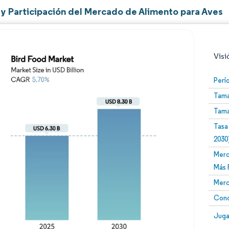
y Participación del Mercado de Alimento para Aves
Visi
Perí
Tama
Tama
Tasa
2030
Merc
Imagen © Mordor Intelligence. El uso requiere atribució
Más 
Merc
Conc
Image
Juga