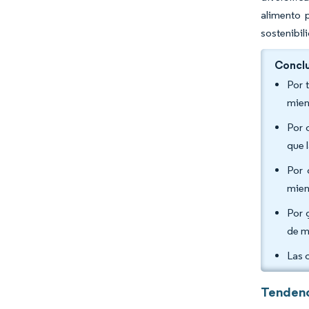
alimento 
sostenibil
Conclu
Por 
mien
Por 
que 
Por 
mien
Por 
de m
Las 
Tendenc