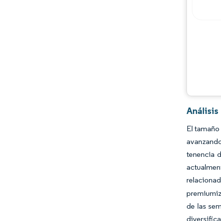
Análisi
El tamaño 
avanzando
tenencia 
actualmen
relacionad
premiumiz
de las sem
diversific