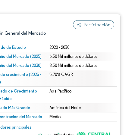
Participación
ón General del Mercado
odo de Estudio
2020 - 2030
ño del Mercado (2025)
6.30 Mil millones de dólares
ño del Mercado (2030)
8.30 Mil millones de dólares
 de crecimiento (2025 -
5.70% CAGR
)
ado de Crecimiento
Asia Pacífico
n según CC BY 4.0.
Rápido
ado Más Grande
América del Norte
entración del Mercado
Medio
n © Mordor Intelligence. El uso requiere atribución según CC BY 4.0.
dores principales