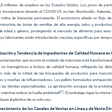
1,4 millones de empleos en los Estados Unidos. Los picos de part
se incorporaron durante el COVID-19, no han disminuido. Además,
rutina de bienestar permanente. El ecoturismo añade un flujo de
norista de tortas de semillas de alta energía, sebo y productos p
de edad y género, protegiendo al mercado de alimento para aves 
, los fabricantes están introduciendo mezclas específicas por tem
.
zación y Tendencia de Ingredientes de Calidad Humana en 
humanización que recorre el cuidado de mascotas está transformand
 no transgénicos e incluso de calidad humana, reflejando las diet
an más de la mitad de las búsquedas de productos para mascotas,
es y reseñas de influenciadores. Los pellets formulados enriquecid
 las tiendas especializadas. La aprobación europea de la proteína
[2]
 mientras reduce la huella ambiental
. El embalaje sigue la misma 
azan al plástico de un solo uso.
recimiento de los Canales de Ventas en Línea y de Venta Di