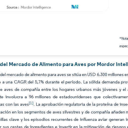
*Nota
espec
s del Mercado de Alimento para Aves por Mordor Intel
del mercado de alimento para aves se sitúa en USD 6.300 millones en
 a una CAGR del 5,7% durante el período. La sólida demanda provi
de aves de compañía entre los hogares urbanos más jóvenes y el a
te involucra a 96 millones de estadounidenses que colectivame
[1]
as con las aves
. La aprobación regulatoria de la proteína de inse
ación en los segmentos de aves silvestres y de compañía añaden m
illas clave y los episodios recurrentes de influenza aviar generan 
ar sus cestas de ingredientes e invertir en la mitigación de riesgo