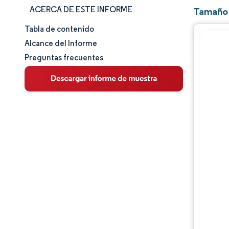
ACERCA DE ESTE INFORME
Tamaño 
Tabla de contenido
Tamaño y cuota de mercado
Alcance del Informe
Preguntas frecuentes
Análisis de mercado
Tendencias e ideas
Análisis de segmentos
Análisis geográfico
Panorama competitivo
Jugadores principales
Desarrollos de la industria