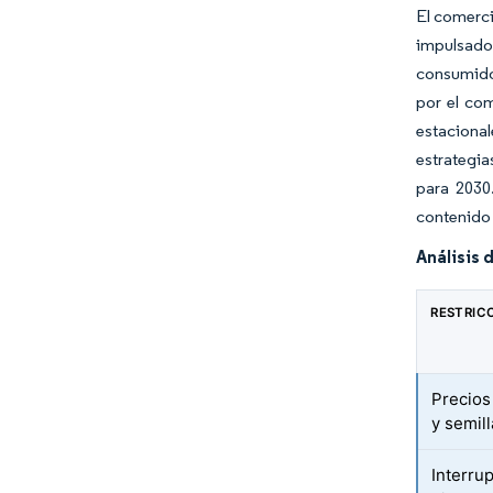
El comerci
impulsado
consumidor
por el co
estacional
estrategia
para 2030
contenido 
Análisis 
RESTRIC
Precios
y semil
Interru