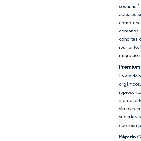
sostiene 
actuales 
como una 
demanda mi
cohortes 
resiliente
migración
Premiumi
La ola de 
orgánicos,
represent
ingredient
simples en
superiores
que reempl
Rápido C