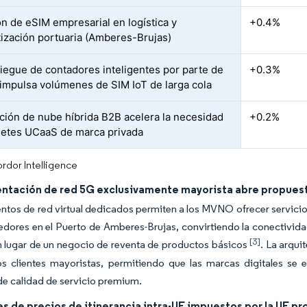
n de eSIM empresarial en logística y
+0.4%
ización portuaria (Amberes-Brujas)
liegue de contadores inteligentes por parte de
+0.3%
 impulsa volúmenes de SIM IoT de larga cola
ción de nube híbrida B2B acelera la necesidad
+0.2%
etes UCaaS de marca privada
rdor Intelligence
ntación de red 5G exclusivamente mayorista abre propues
tos de red virtual dedicados permiten a los MVNO ofrecer servicios
dores en el Puerto de Amberes-Brujas, convirtiendo la conectivida
[3]
n lugar de un negocio de reventa de productos básicos
. La arqui
s clientes mayoristas, permitiendo que las marcas digitales se e
de calidad de servicio premium.
es de precios de itinerancia intra-UE impuestos por la UE 