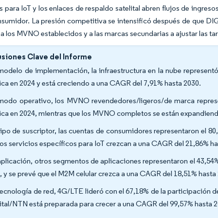
s para IoT y los enlaces de respaldo satelital abren flujos de ingres
nsumidor. La presión competitiva se intensificó después de que DIG
a los MVNO establecidos y a las marcas secundarias a ajustar las tar
siones Clave del Informe
modelo de implementación, la infraestructura en la nube represen
ica en 2024 y está creciendo a una CAGR del 7,91% hasta 2030.
modo operativo, los MVNO revendedores/ligeros/de marca repre
ica en 2024, mientras que los MVNO completos se están expandien
tipo de suscriptor, las cuentas de consumidores representaron el 
los servicios específicos para IoT crezcan a una CAGR del 21,86% h
aplicación, otros segmentos de aplicaciones representaron el 43,5
, y se prevé que el M2M celular crezca a una CAGR del 18,51% hasta
tecnología de red, 4G/LTE lideró con el 67,18% de la participación
lital/NTN está preparada para crecer a una CAGR del 99,57% hasta 