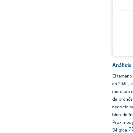
Análisi
El tamaño 
en 2030, a
mercado cr
de pronóst
negocio na
bien defi
Proximus 
[1
Bélgica