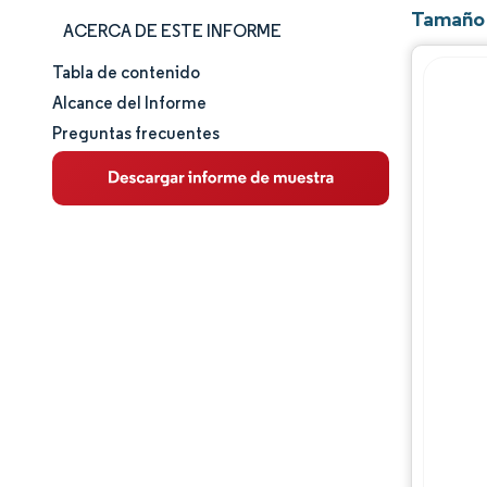
Tamaño 
ACERCA DE ESTE INFORME
Tabla de contenido
Tamaño y cuota de mercado
Alcance del Informe
Preguntas frecuentes
Análisis de mercado
Tendencias e ideas
Análisis de segmentos
Análisis geográfico
Panorama competitivo
Jugadores principales
Desarrollos de la industria