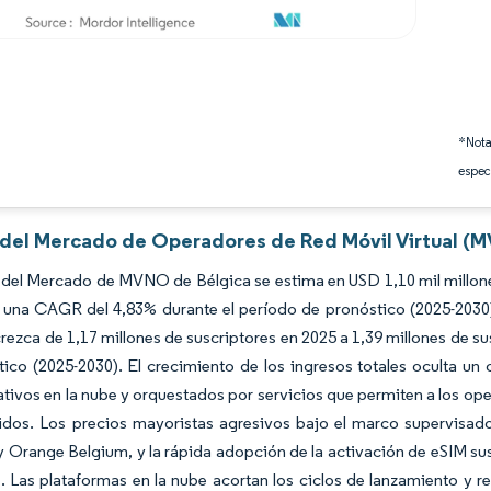
*Nota
espec
s del Mercado de Operadores de Red Móvil Virtual (M
del Mercado de MVNO de Bélgica se estima en USD 1,10 mil millones
 una CAGR del 4,83% durante el período de pronóstico (2025-2030)
ezca de 1,17 millones de suscriptores en 2025 a 1,39 millones de s
ico (2025-2030). El crecimiento de los ingresos totales oculta u
tivos en la nube y orquestados por servicios que permiten a los ope
nidos. Los precios mayoristas agresivos bajo el marco supervisad
y Orange Belgium, y la rápida adopción de la activación de eSIM 
]
. Las plataformas en la nube acortan los ciclos de lanzamiento y r