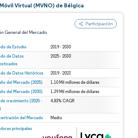
óvil Virtual (MVNO) de Bélgica
Participación
ón General del Mercado
odo de Estudio
2019 - 2030
odo de Datos
2025 - 2030
osticados
odo de Datos Históricos
2019 - 2023
ño del Mercado (2025)
1.10 Mil millones de dólares
ño del Mercado (2030)
1.39 Mil millones de dólares
n según CC BY 4.0.
 de crecimiento (2025 -
4.83% CAGR
)
entración del Mercado
Medio
n © Mordor Intelligence. El uso requiere atribución según CC BY 4.0.
dores principales