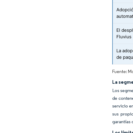
Adopció
automat
El desp
Fluvius
La adop
de paqu
Fuente: Mo
La segme
Los segmen
de contene
servicio e
sus propio
garantías 
Los límit