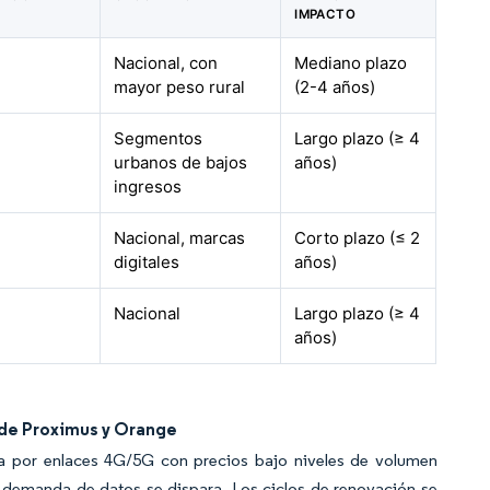
IMPACTO
Nacional, con
Mediano plazo
mayor peso rural
(2-4 años)
Segmentos
Largo plazo (≥ 4
urbanos de bajos
años)
ingresos
Nacional, marcas
Corto plazo (≤ 2
digitales
años)
Nacional
Largo plazo (≥ 4
años)
 de Proximus y Orange
la por enlaces 4G/5G con precios bajo niveles de volumen
la demanda de datos se dispara. Los ciclos de renovación se