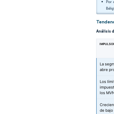
Por 
Bélg
Tendenc
Análisis 
IMPULSO
La segm
abre pr
Los lími
impuest
los MV
Crecien
de bajo