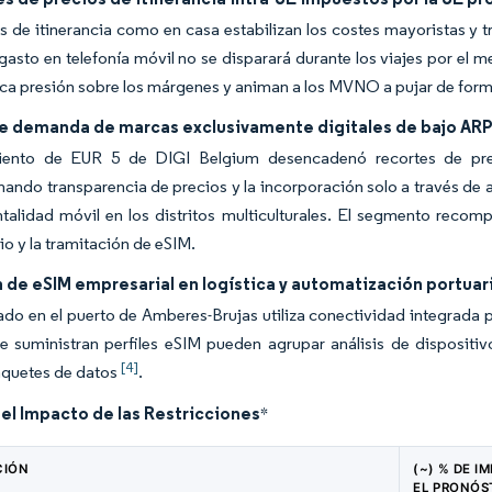
 de itinerancia como en casa estabilizan los costes mayoristas y tr
gasto en telefonía móvil no se disparará durante los viajes por el 
ica presión sobre los márgenes y animan a los MVNO a pujar de form
e demanda de marcas exclusivamente digitales de bajo ARP
iento de EUR 5 de DIGI Belgium desencadenó recortes de pre
ando transparencia de precios y la incorporación solo a través de a
alidad móvil en los distritos multiculturales. El segmento recom
io y la tramitación de eSIM.
 de eSIM empresarial en logística y automatización portuar
ado en el puerto de Amberes-Brujas utiliza conectividad integrada 
suministran perfiles eSIM pueden agrupar análisis de dispositiv
[4]
aquetes de datos
.
del Impacto de las Restricciones
*
CIÓN
(~) % DE I
EL PRONÓS