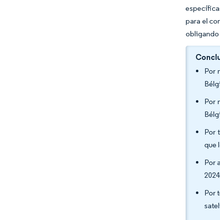
específica
para el co
obligando 
Conclu
Por 
Bélg
Por 
Bélg
Por 
que 
Por 
2024
Por 
sate