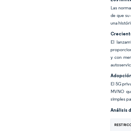
Las normas
de que su 
una histór
Crecient
El lanzam
proporcion
y con ment
autoservic
Adopción
El 5G priv
MVNO que 
simples p
Análisis 
RESTRIC