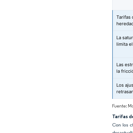
Tarifas 
hereda
La satu
limita 
Las est
la fricc
Los aju
retrasa
Fuente: Mo
Tarifas d
Con los c
desactuali