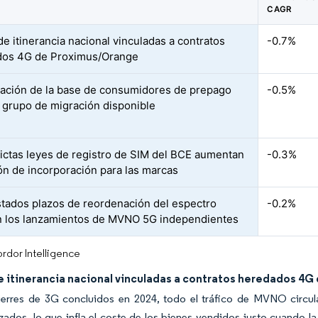
CAGR
de itinerancia nacional vinculadas a contratos
-0.7%
dos 4G de Proximus/Orange
ración de la base de consumidores de prepago
-0.5%
el grupo de migración disponible
rictas leyes de registro de SIM del BCE aumentan
-0.3%
ión de incorporación para las marcas
stados plazos de reordenación del espectro
-0.2%
n los lanzamientos de MVNO 5G independientes
rdor Intelligence
e itinerancia nacional vinculadas a contratos heredados 4G
ierres de 3G concluidos en 2024, todo el tráfico de MVNO circu
zados, lo que infla el coste de los bienes vendidos justo cuando 