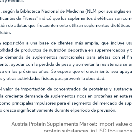
va y médica.
, según la Biblioteca Nacional de Medicina (NLM, por sus siglas en 
ticantes de Fitness" indicó que los suplementos dietéticos son comú
ión de atletas que frecuentemente utilizan suplementos dietéticos 
ición.
 exposición a una base de clientes más amplia, que incluye usu
bilidad de productos de nutrición deportiva en supermercados y
te demanda de suplementos nutricionales para atletas con el f
ento, ayudar con la pérdida de peso y aumentar la resistencia se a
va en los próximos años. Se espera que el crecimiento sea apoy
s y otras actividades físicas para prevenir la obesidad.
l valor de importación de concentrados de proteínas y sustanc
 la creciente demanda de suplementos ricos en proteínas en esta r
como principales impulsores para el segmento del mercado de suple
 crezca significativamente durante el período de previsión.