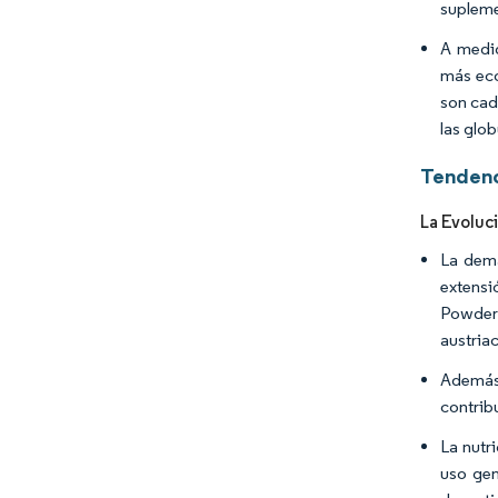
supleme
A medid
más eco
son cad
las glob
Tendenc
La Evoluc
La dema
extensi
Powders
austria
Además,
contribu
La nutr
uso gen