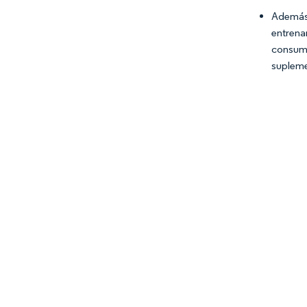
Además
entrena
consumi
supleme