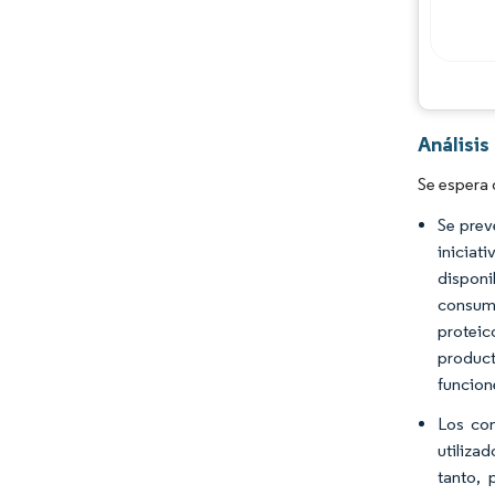
Análisi
Se espera 
Se prev
iniciat
disponi
consumi
proteic
product
funcion
Los con
utiliza
tanto, 