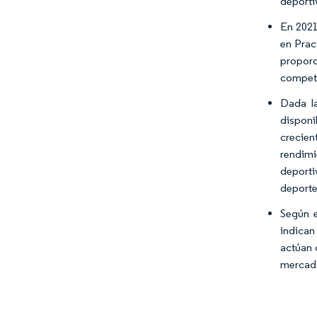
deporti
En 2021
en Prac
proporc
compet
Dada la
disponi
crecien
rendimi
deporti
deporte
Según e
indican
actúan 
mercado