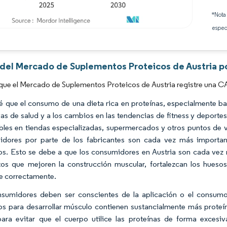
*Nota
espec
Imagen © Mordor Intelligence. El uso requiere atribución según CC BY 4.0.
s del Mercado de Suplementos Proteicos de Austria p
que el Mercado de Suplementos Proteicos de Austria registre una CA
é que el consumo de una dieta rica en proteínas, especialmente ba
ivas de salud y a los cambios en las tendencias de fitness y depor
bles en tiendas especializadas, supermercados y otros puntos de v
dores por parte de los fabricantes son cada vez más importan
os. Esto se debe a que los consumidores en Austria son cada vez 
os que mejoren la construcción muscular, fortalezcan los huesos
e correctamente.
sumidores deben ser conscientes de la aplicación o el consumo
dos para desarrollar músculo contienen sustancialmente más proteí
para evitar que el cuerpo utilice las proteínas de forma excesiv