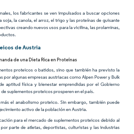
males, los fabricantes se ven impulsados a buscar opciones
ja, la canola, el arroz, el trigo y las proteínas de guisante
tivas creando nuevos usos para la vicilina, las prolaminas,
roductos.
icos de Austria
manda de una Dieta Rica en Proteínas
entos proteicos o batidos, sino que también ha previsto la
as por algunas empresas austriacas como Alpen Power y Bulk
 de aptitud física y bienestar emprendidas por el Gobierno
 de suplementos proteicos prosperen en el país.
n más el anabolismo proteico. Sin embargo, también puede
ejecimiento activo de la población en Austria.
licación para el mercado de suplementos proteicos debido al
 parte de atletas, deportistas, culturistas y las industrias