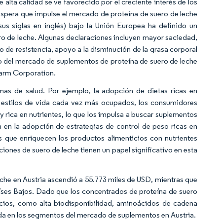
lta calidad se ve favorecido por el creciente interés de los
 espera que impulse el mercado de proteína de suero de leche
us siglas en inglés) bajo la Unión Europea ha definido un
ero de leche. Algunas declaraciones incluyen mayor saciedad,
o de resistencia, apoyo a la disminución de la grasa corporal
to del mercado de suplementos de proteína de suero de leche
harm Corporation.
mas de salud. Por ejemplo, la adopción de dietas ricas en
 estilos de vida cada vez más ocupados, los consumidores
 rica en nutrientes, lo que los impulsa a buscar suplementos
en en la adopción de estrategias de control de peso ricas en
os que enriquecen los productos alimenticios con nutrientes
aciones de suero de leche tienen un papel significativo en esta
he en Austria ascendió a 55.773 miles de USD, mientras que
 Países Bajos. Dado que los concentrados de proteína de suero
ios, como alta biodisponibilidad, aminoácidos de cadena
da en los segmentos del mercado de suplementos en Austria.