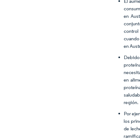
El aume
consumi
en Aust
conjunt
control
cuando 
en Aust
Debido 
proteín
necesit
en alim
proteín
saludabl
región.
Por eje
los pri
de lech
ramific