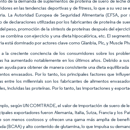
nto de la demanda de suplementos de proteína de suero de leche de a
dores en las tendencias deportivas y de fitness, lo que a su vez se
ria. La Autoridad Europea de Seguridad Alimentaria (EFSA, por s
o de declaraciones utilizadas por los fabricantes de proteína de su
 del peso, promoción de la síntesis de proteínas después del ejercici
se combina con ejercicio y una dieta hipocalórica, etc. El segmen
ria está dominado por actores clave como Glanbia, Plc, y Muscle P
a la creciente conciencia de los consumidores sobre los proble
as ha aumentado notablemente en los últimos años. Debido a sus
an ayuda para obtener de manera consistente una dieta equilibrada y
entos envasados. Por lo tanto, los principales factores que influy
as entre los millennials son los fabricantes de alimentos envasad
es, incluidas las proteínas. Por lo tanto, las importaciones y export
mplo, según UN COMTRADE, el valor de importación de suero de lec
ncipales exportadores fueron Alemania, Italia, Suiza, Francia y los
e son menos costosos y ofrecen una gama más amplia de benefic
ada (BCAA) y alto contenido de glutamina, lo que impulsa su deman