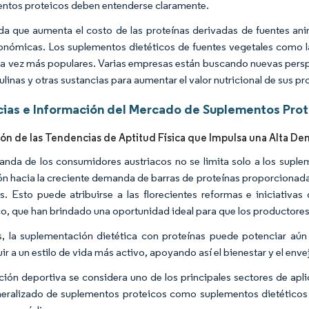
ntos proteicos deben entenderse claramente.
a que aumenta el costo de las proteínas derivadas de fuentes ani
nómicas. Los suplementos dietéticos de fuentes vegetales como la so
a vez más populares. Varias empresas están buscando nuevas perspec
ulinas y otras sustancias para aumentar el valor nutricional de sus p
ias e Información del Mercado de Suplementos Prote
ión de las Tendencias de Aptitud Física que Impulsa una Alta De
nda de los consumidores austriacos no se limita solo a los suplem
ón hacia la creciente demanda de barras de proteínas proporcionad
. Esto puede atribuirse a las florecientes reformas e iniciativas
co, que han brindado una oportunidad ideal para que los productores
 la suplementación dietética con proteínas puede potenciar aú
ir a un estilo de vida más activo, apoyando así el bienestar y el env
ición deportiva se considera uno de los principales sectores de ap
eralizado de suplementos proteicos como suplementos dietéticos por