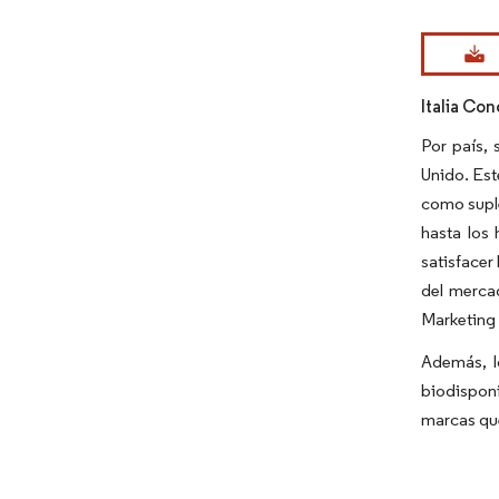
Imagen © Mo
Italia Co
Por país, 
Unido. Est
como suple
hasta los
satisfacer
del mercad
Marketing 
Además, l
biodispon
marcas que