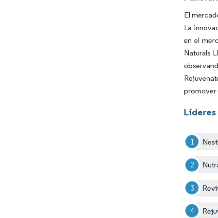
El mercado
La innovac
en el mer
Naturals L
observand
Rejuvenate
promover 
Líderes
Nest
Nutr
Revi
Reju