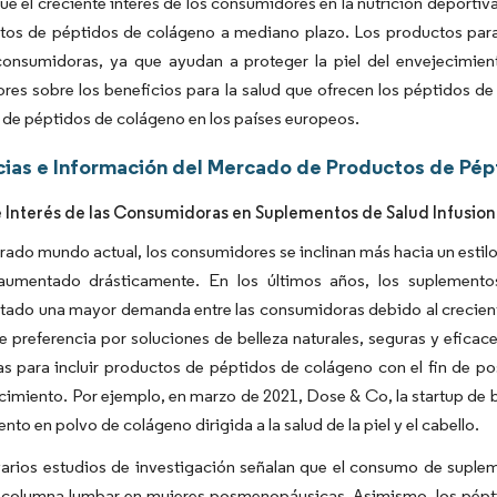
ue el creciente interés de los consumidores en la nutrición deportiva
tos de péptidos de colágeno a mediano plazo. Los productos para 
consumidoras, ya que ayudan a proteger la piel del envejecimiento
es sobre los beneficios para la salud que ofrecen los péptidos de
de péptidos de colágeno en los países europeos.
ias e Información del Mercado de Productos de Pép
 Interés de las Consumidoras en Suplementos de Salud Infusi
erado mundo actual, los consumidores se inclinan más hacia un estil
aumentado drásticamente. En los últimos años, los suplemento
tado una mayor demanda entre las consumidoras debido al crecient
te preferencia por soluciones de belleza naturales, seguras y eficac
ras para incluir productos de péptidos de colágeno con el fin de
cimiento. Por ejemplo, en marzo de 2021, Dose & Co, la startup de 
nto en polvo de colágeno dirigida a la salud de la piel y el cabello.
arios estudios de investigación señalan que el consumo de suple
a columna lumbar en mujeres posmenopáusicas. Asimismo, los pépti