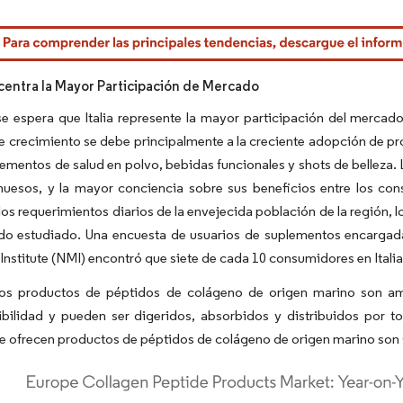
rdor Intelligence. El uso requiere atribución según CC BY 4.0.
ncentra la Mayor Participación de Mercado
se espera que Italia represente la mayor participación del merca
e crecimiento se debe principalmente a la creciente adopción de p
mentos de salud en polvo, bebidas funcionales y shots de belleza. L
 huesos, y la mayor conciencia sobre sus beneficios entre los c
 los requerimientos diarios de la envejecida población de la región, 
o estudiado. Una encuesta de usuarios de suplementos encargada p
Institute (NMI) encontró que siete de cada 10 consumidores en Italia 
os productos de péptidos de colágeno de origen marino son amp
ibilidad y pueden ser digeridos, absorbidos y distribuidos por 
 ofrecen productos de péptidos de colágeno de origen marino son G