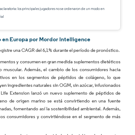
 aclaratoria: los principales jugadores no se ordenaron de un modo en
ial
 en Europa por Mordor Intelligence
gistre una CAGR del 6,1% durante el período de pronóstico.
imentos y consumen en gran medida suplementos dietéticos
to muscular. Además, el cambio de los consumidores hacia
itivos en los segmentos de péptidos de colágeno, lo que
en ingredientes naturales sin OGM, sin azúcar, infusionados
, Life Extension lanzó un nuevo suplemento de péptidos de
ágeno de origen marino se está convirtiendo en una fuente
chadas, fomentando así la sostenibilidad ambiental. Además,
 los consumidores y convirtiéndose en el segmento de más