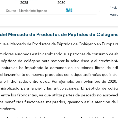
*Nota
espec
Imagen © Mordor Intelligence. El uso requiere atribución según CC BY 4.0.
s del Mercado de Productos de Péptidos de Colágeno
que el Mercado de Productos de Péptidos de Colágeno en Europa re
midores europeos están cambiando sus patrones de consumo de al
 péptidos de colágeno para mejorar la salud ósea y el crecimien
 naturales ha impulsado la demanda de soluciones libres de ad
l lanzamiento de nuevos productos con etiquetas limpias que incluy
eno hidrolizado, entre otros. Por ejemplo, en noviembre de 2020
hidrolizado para la piel y las articulaciones. El péptido de col
 entre los fabricantes, ya que utiliza partes de pescado no aprove
na beneficios funcionales mejorados, ganando así la atención de
cimiento.