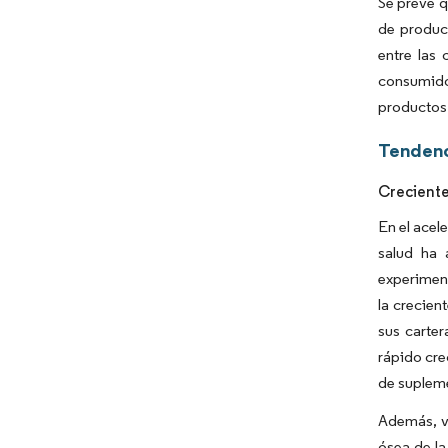
Se prevé q
de produc
entre las 
consumidor
productos 
Tendenc
Creciente
En el acel
salud ha 
experimen
la crecien
sus carte
rápido cre
de supleme
Además, v
ósea de l