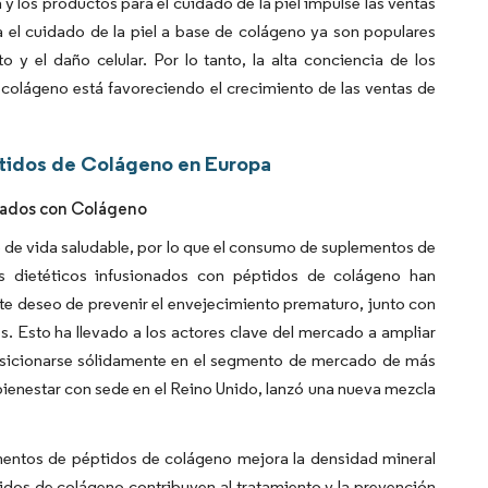
 y los productos para el cuidado de la piel impulse las ventas
el cuidado de la piel a base de colágeno ya son populares
 y el daño celular. Por lo tanto, la alta conciencia de los
 colágeno está favoreciendo el crecimiento de las ventas de
tidos de Colágeno en Europa
onados con Colágeno
o de vida saludable, por lo que el consumo de suplementos de
s dietéticos infusionados con péptidos de colágeno han
e deseo de prevenir el envejecimiento prematuro, junto con
es. Esto ha llevado a los actores clave del mercado a ampliar
 posicionarse sólidamente en el segmento de mercado de más
bienestar con sede en el Reino Unido, lanzó una nueva mezcla
mentos de péptidos de colágeno mejora la densidad mineral
dos de colágeno contribuyen al tratamiento y la prevención