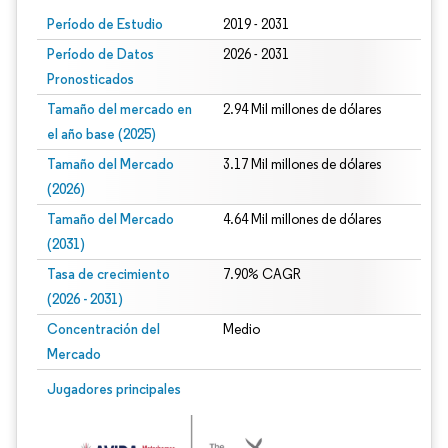
Período de Estudio
2019 - 2031
Período de Datos
2026 - 2031
Pronosticados
Tamaño del mercado en
2.94 Mil millones de dólares
el año base (2025)
Tamaño del Mercado
3.17 Mil millones de dólares
(2026)
Tamaño del Mercado
4.64 Mil millones de dólares
(2031)
Tasa de crecimiento
7.90% CAGR
(2026 - 2031)
Concentración del
Medio
Mercado
Imagen © Mordor Intelligence. El uso requiere atribución según CC BY 4.0.
Jugadores principales