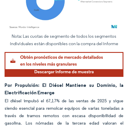
Nota: Las cuotas de segmento de todos los segmentos
Imagen © Mordor Intelligence. El uso requiere atribución según CC BY 4.0.
individuales están disponibles con la compra del informe
Por Propulsión: El Diésel Mantiene su Dominio, la
Electrificación Emerge
El diésel impulsó el 67,17% de las ventas de 2025 y sigue
siendo esencial para remolcar equipos de varias toneladas a
través de tramos remotos con escasa disponibilidad de
gasolina. Los nómadas de la tercera edad valoran el