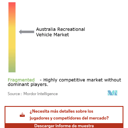
Imagen © Mordor Intelligence. El uso requiere atribución según CC BY 4.0.