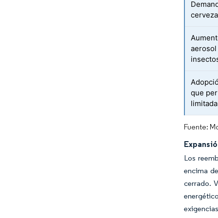
Demanda
cerveza
Aumento
aerosol
insecto
Adopción
que per
limitada
Fuente: Mo
Expansión
Los reembo
encima del
cerrado. 
energétic
exigencias