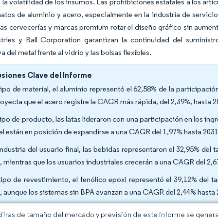
la volatilidad de los insumos. Las prohibiciones estatales a los artí
atos de aluminio y acero, especialmente en la industria de servicio
las cervecerías y marcas premium rotar el diseño gráfico sin aumen
stries y Ball Corporation garantizan la continuidad del suminist
 del metal frente al vidrio y las bolsas flexibles.
siones Clave del Informe
tipo de material, el aluminio representó el 62,58% de la participac
royecta que el acero registre la CAGR más rápida, del 2,39%, hasta 
tipo de producto, las latas lideraron con una participación en los in
el están en posición de expandirse a una CAGR del 1,97% hasta 203
industria del usuario final, las bebidas representaron el 32,95% de
, mientras que los usuarios industriales crecerán a una CAGR del 2,
tipo de revestimiento, el fenólico epoxi representó el 39,12% del
, aunque los sistemas sin BPA avanzan a una CAGR del 2,44% hasta
cifras de tamaño del mercado y previsión de este informe se gener