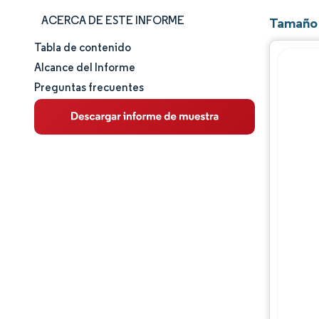
ACERCA DE ESTE INFORME
Tamaño 
Tabla de contenido
Tamaño y cuota de mercado
Alcance del Informe
Preguntas frecuentes
Análisis de mercado
Tendencias e ideas
Análisis de segmentos
Análisis geográfico
Panorama competitivo
Jugadores principales
Desarrollos de la industria