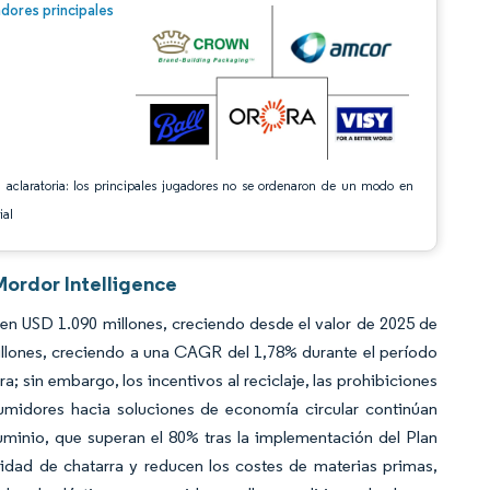
n © Mordor Intelligence. El uso requiere atribución según CC BY 4.0.
dores principales
 aclaratoria: los principales jugadores no se ordenaron de un modo en
ial
Mordor Intelligence
en USD 1.090 millones, creciendo desde el valor de 2025 de
llones, creciendo a una CAGR del 1,78% durante el período
sin embargo, los incentivos al reciclaje, las prohibiciones
sumidores hacia soluciones de economía circular continúan
uminio, que superan el 80% tras la implementación del Plan
idad de chatarra y reducen los costes de materias primas,