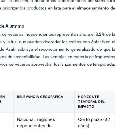
tan la resiliencia durante las interrupciones del suministro
a priorizar los productos en lata para el almacenamiento de
 de Aluminio
 cerveceros independientes representan ahora el 8,2% de la
 y la luz, que pueden degradar los estilos con énfasis en el
 de Asahi subraya el reconocimiento generalizado de que la
tivos de sostenibilidad. Las ventajas en materia de impuestos
ueños cerveceros aprovechar los lanzamientos de temporada,
 EN
RELEVANCIA GEOGRÁFICA
HORIZONTE
E
TEMPORAL DEL
IMPACTO
Nacional; regiones
Corto plazo (≤2
dependientes de
años)