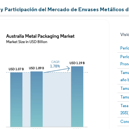
y Participación del Mercado de Envases Metálicos de
Visi
Perí
Perí
Pron
Tama
año 
Tama
Imagen © Mordor Intelligence. El uso requiere atribució
Tama
Tasa
2031
Conc