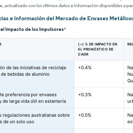
ce, actualizado con los últimos datos e información disponibles a par
ias e Información del Mercado de Envases Metálicos
del Impacto de los Impulsores
*
R
(~) % DE IMPACTO EN
RE
EL PRONÓSTICO DE
CAGR
n de las iniciativas de reciclaje
+0.4%
Na
s de bebidas de aluminio
Nu
Qu
te preferencia por envases
+0.3%
Na
y de larga vida útil en estantería
ur
as regulaciones australianas sobre
+0.5%
Na
os de un solo uso
es