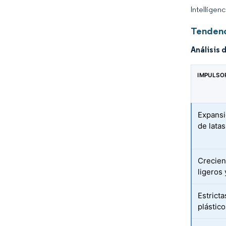
Intelligen
Tendenc
Análisis 
IMPULSO
Expansió
de lata
Crecien
ligeros 
Estrict
plástic