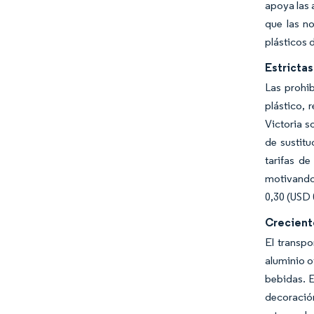
apoya las 
que las no
plásticos 
Estrictas
Las prohib
plástico, 
Victoria s
de sustitu
tarifas de
motivando 
0,30 (USD 
Creciente
El transpo
aluminio o
bebidas. E
decoració