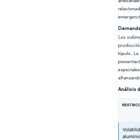
artesanale
relacionad
emergenci
Demanda C
Los volúm
producción
lúpulo. L
presentaci
especiales
afianzando
Análisis 
RESTRIC
Volatili
alumini