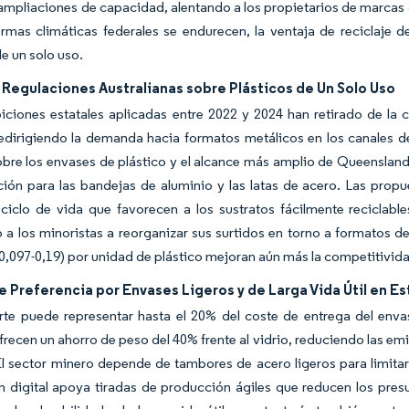
ampliaciones de capacidad, alentando a los propietarios de marcas 
rmas climáticas federales se endurecen, la ventaja de reciclaje d
de un solo uso.
 Regulaciones Australianas sobre Plásticos de Un Solo Uso
iciones estatales aplicadas entre 2022 y 2024 han retirado de la 
redirigiendo la demanda hacia formatos metálicos en los canales de
obre los envases de plástico y el alcance más amplio de Queensland
ción para las bandejas de aluminio y las latas de acero. Las pro
 ciclo de vida que favorecen a los sustratos fácilmente reciclable
a los minoristas a reorganizar sus surtidos en torno a formatos 
0,097-0,19) por unidad de plástico mejoran aún más la competitivida
 Preferencia por Envases Ligeros y de Larga Vida Útil en Es
rte puede representar hasta el 20% del coste de entrega del envase
frecen un ahorro de peso del 40% frente al vidrio, reduciendo las em
l sector minero depende de tambores de acero ligeros para limitar
n digital apoya tiradas de producción ágiles que reducen los pr