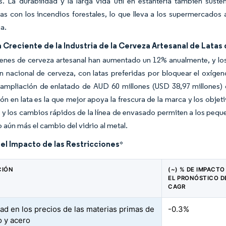
s. La durabilidad y la larga vida útil en estantería también susten
as con los incendios forestales, lo que lleva a los supermercados 
a.
reciente de la Industria de la Cerveza Artesanal de Latas
enes de cerveza artesanal han aumentado un 12% anualmente, y los
 nacional de cerveza, con latas preferidas por bloquear el oxígeno
a ampliación de enlatado de AUD 60 millones (USD 38,97 millones)
ón en lata es la que mejor apoya la frescura de la marca y los obje
 y los cambios rápidos de la línea de envasado permiten a los peq
 aún más el cambio del vidrio al metal.
del Impacto de las Restricciones
*
CIÓN
(~) % DE IMPACTO
EL PRONÓSTICO D
CAGR
dad en los precios de las materias primas de
-0.3%
o y acero