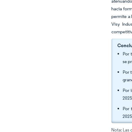
atenuando 
hacia form
permite a 
Visy Indu
competitiva
Conclu
Por 
se p
Por 
gran
Por 
2025
Por 
2025
Nota: Las 