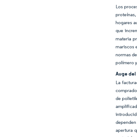
Los proces
proteínas
hogares a
que incre
materia pr
mariscos e
normas de 
polímero y
Auge del
La factura
compradore
de polieti
amplifica
introducid
dependen d
apertura q