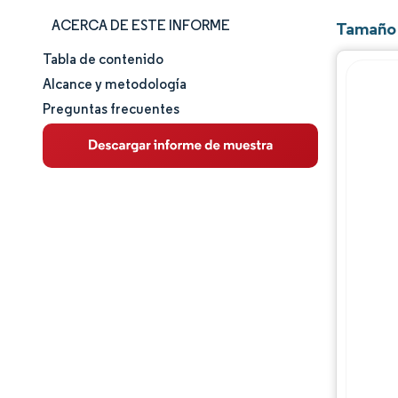
ACERCA DE ESTE INFORME
Tamaño 
Tabla de contenido
Tamaño y cuota de mercado
Alcance y metodología
Preguntas frecuentes
Análisis de mercado
Tendencias e ideas
Análisis de segmentos
Análisis geográfico
Panorama regulatorio
Análisis de la cadena de valor
Panorama competitivo