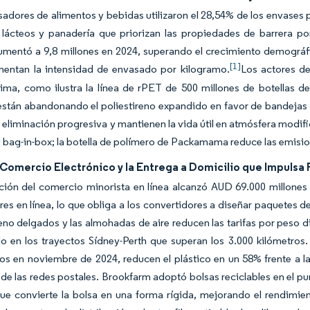
adores de alimentos y bebidas utilizaron el 28,54% de los envases 
, lácteos y panadería que priorizan las propiedades de barrera p
umentó a 9,8 millones en 2024, superando el crecimiento demogr
[1]
mentan la intensidad de envasado por kilogramo.
Los actores de
ima, como ilustra la línea de rPET de 500 millones de botellas d
stán abandonando el poliestireno expandido en favor de bandejas de
eliminación progresiva y mantienen la vida útil en atmósfera modifi
 bag-in-box; la botella de polímero de Packamama reduce las emisio
 Comercio Electrónico y la Entrega a Domicilio que Impulsa
ción del comercio minorista en línea alcanzó AUD 69.000 millones
s en línea, lo que obliga a los convertidores a diseñar paquetes de
leno delgados y las almohadas de aire reducen las tarifas por peso d
do en los trayectos Sídney-Perth que superan los 3.000 kilómetro
os en noviembre de 2024, reducen el plástico en un 58% frente a la
e las redes postales. Brookfarm adoptó bolsas reciclables en el pu
ue convierte la bolsa en una forma rígida, mejorando el rendimien