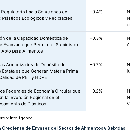
 Regulatorio hacia Soluciones de
+0.4%
N
 Plásticos Ecológicos y Reciclables
N
d
ón de la Capacidad Doméstica de
+0.3%
N
je Avanzado que Permite el Suministro
A
 Apto para Alimentos
as Armonizados de Depósito de
+0.2%
N
 Estatales que Generan Materia Prima
j
 Calidad de PET y HDPE
vos Federales de Economía Circular que
+0.2%
N
an la Inversión Regional en el
N
samiento de Plásticos
V
rdor Intelligence
Creciente de Envases del Sector de Alimentos y Bebidas