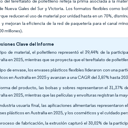
o del tereftalato de polietileno refleja la prima asociada a la mat
e Nueva Gales del Sur y Victoria. Los formatos flexibles como bol
rque reducen el uso de material por unidad hasta en un 70%, disminu
y mejoran la eficiencia de la red de paquetería para el canal mino
0 millones).
siones Clave del Informe
tipo de material, el polietileno representó el 39,44% de la partic
ralia en 2025, mientras que se proyecta que el tereftalato de poliet
tipo de envase, los envases plásticos flexibles lideraron con una pa
ticos en Australia en 2025 y avanzan a una CAGR del 3,87% hasta 203
forma del producto, las bolsas y sobres representaron el 31,37% d
ralia en 2025, mientras que las películas y envolturas registran la 
industria usuaria final, las aplicaciones alimentarias representaron
ses plásticos en Australia en 2025, y los cosméticos y el cuidado p
proceso de fabricación, la extrusión capturó el 30,02% de la partic