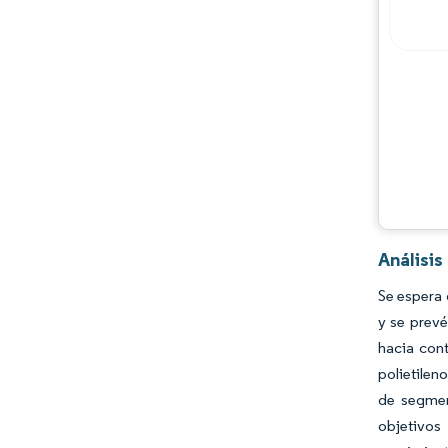
Jugadores principales
Oportunidades y perspectivas
Desarrollos de la industria
Análisis
Se espera 
y se prev
hacia cont
polietilen
de segmen
objetivos