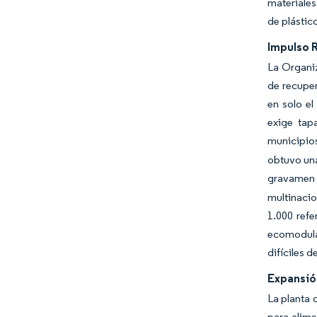
materiales
de plástic
Impulso R
La Organiz
de recuper
en solo e
exige tap
municipios
obtuvo un
gravamen d
multinaci
1.000 refe
ecomodulac
difíciles de
Expansió
La planta 
para alime