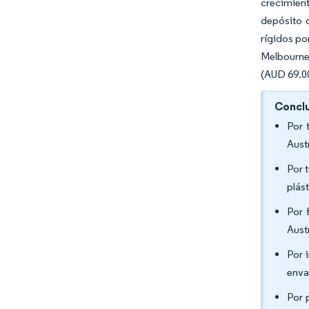
crecimient
depósito d
rígidos po
Melbourne 
(AUD 69.00
Conclu
Por 
Aust
Por 
plás
Por 
Aust
Por 
enva
Por 