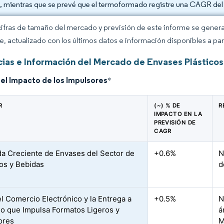
, mientras que se prevé que el termoformado registre una CAGR del
cifras de tamaño del mercado y previsión de este informe se gener
ce, actualizado con los últimos datos e información disponibles a par
ias e Información del Mercado de Envases Plásticos 
del Impacto de los Impulsores
*
R
(~) % DE
R
IMPACTO EN LA
PREVISIÓN DE
CAGR
 Creciente de Envases del Sector de
+0.6%
N
os y Bebidas
d
l Comercio Electrónico y la Entrega a
+0.5%
N
io que Impulsa Formatos Ligeros y
á
ores
M