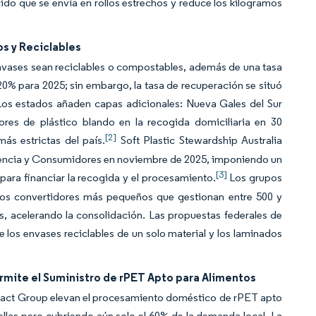
cido que se envía en rollos estrechos y reduce los kilogramos
s y Reciclables
nvases sean reciclables o compostables, además de una tasa
0% para 2025; sin embargo, la tasa de recuperación se situó
Los estados añaden capas adicionales: Nueva Gales del Sur
res de plástico blando en la recogida domiciliaria en 30
[2]
ás estrictas del país.
Soft Plastic Stewardship Australia
tencia y Consumidores en noviembre de 2025, imponiendo un
[3]
ara financiar la recogida y el procesamiento.
Los grupos
o los convertidores más pequeños que gestionan entre 500 y
, acelerando la consolidación. Las propuestas federales de
e los envases reciclables de un solo material y los laminados
mite el Suministro de rPET Apto para Alimentos
 de Pact Group elevan el procesamiento doméstico de rPET apto
llas pero cubriendo aún solo el 60% de la demanda local. La