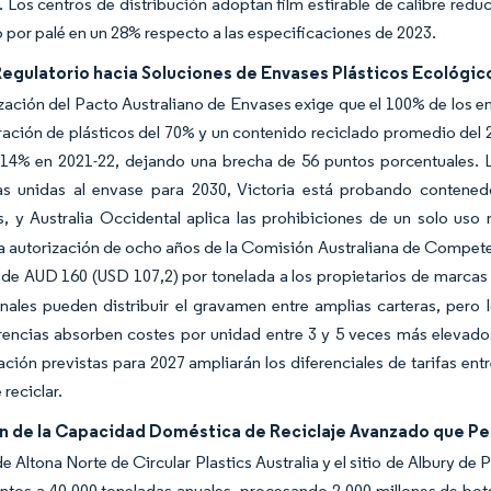
. Los centros de distribución adoptan film estirable de calibre redu
o por palé en un 28% respecto a las especificaciones de 2023.
egulatorio hacia Soluciones de Envases Plásticos Ecológico
ación del Pacto Australiano de Envases exige que el 100% de los e
ación de plásticos del 70% y un contenido reciclado promedio del 2
l 14% en 2021-22, dejando una brecha de 56 puntos porcentuales. 
as unidas al envase para 2030, Victoria está probando contenedo
, y Australia Occidental aplica las prohibiciones de un solo uso m
a autorización de ocho años de la Comisión Australiana de Compe
e AUD 160 (USD 107,2) por tonelada a los propietarios de marcas p
onales pueden distribuir el gravamen entre amplias carteras, per
rencias absorben costes por unidad entre 3 y 5 veces más elevados
ión previstas para 2027 ampliarán los diferenciales de tarifas entr
 reciclar.
n de la Capacidad Doméstica de Reciclaje Avanzado que Per
de Altona Norte de Circular Plastics Australia y el sitio de Albury
ntos a 40.000 toneladas anuales, procesando 2.000 millones de bote