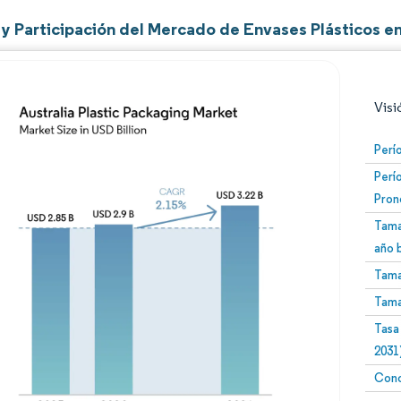
y Participación del Mercado de Envases Plásticos en
Visi
Perí
Perí
Pron
Tama
año 
Tama
Imagen © Mordor Intelligence. El uso requiere atribució
Tama
Tasa
2031
Conc