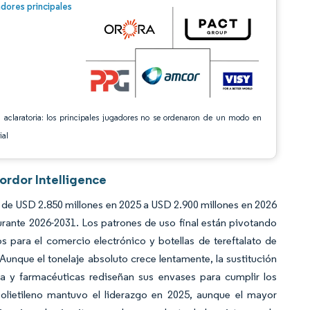
n © Mordor Intelligence. El uso requiere atribución según CC BY 4.0.
dores principales
 aclaratoria: los principales jugadores no se ordenaron de un modo en
ial
ordor Intelligence
 de USD 2.850 millones en 2025 a USD 2.900 millones en 2026
rante 2026-2031. Los patrones de uso final están pivotando
s para el comercio electrónico y botellas de tereftalato de
unque el tonelaje absoluto crece lentamente, la sustitución
a y farmacéuticas rediseñan sus envases para cumplir los
olietileno mantuvo el liderazgo en 2025, aunque el mayor