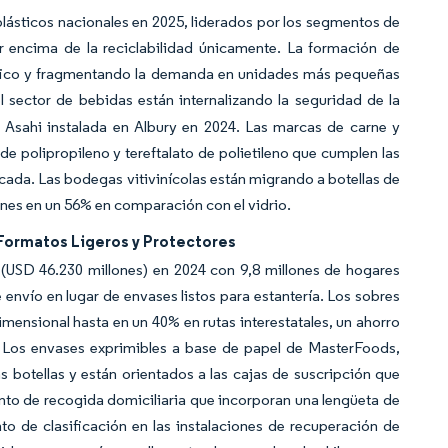
plásticos nacionales en 2025, liderados por los segmentos de
or encima de la reciclabilidad únicamente. La formación de
áfico y fragmentando la demanda en unidades más pequeñas
l sector de bebidas están internalizando la seguridad de la
e Asahi instalada en Albury en 2024. Las marcas de carne y
 polipropileno y tereftalato de polietileno que cumplen las
cada. Las bodegas vitivinícolas están migrando a botellas de
nes en un 56% en comparación con el vidrio.
 Formatos Ligeros y Protectores
 (USD 46.230 millones) en 2024 con 9,8 millones de hogares
 envío en lugar de envases listos para estantería. Los sobres
imensional hasta en un 40% en rutas interestatales, un ahorro
s. Los envases exprimibles a base de papel de MasterFoods,
s botellas y están orientados a las cajas de suscripción que
nto de recogida domiciliaria que incorporan una lengüeta de
to de clasificación en las instalaciones de recuperación de